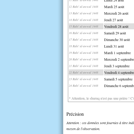
Mardi 25 août
12 Rabi' al-awwal 1448
Mercredi 26 août
13 Rabi' al-awwal 1448
Jeudi 27 août
14 Rabi' al-awwal 1448
Vendredi 28 août
15 Rabi' al-awwal 1448
Samedi 29 août
16 Rabi' al-awwal 1448
Dimanche 30 août
17 Rabi' al-awwal 1448
Lundi 31 août
18 Rabi' al-awwal 1448
Mardi 1 septembre
19 Rabi' al-awwal 1448
Mercredi 2 septembr
20 Rabi' al-awwal 1448
Jeudi 3 septembre
21 Rabi' al-awwal 1448
Vendredi 4 septembr
22 Rabi' al-awwal 1448
Samedi 5 septembre
23 Rabi' al-awwal 1448
Dimanche 6 septemb
24 Rabi' al-awwal 1448
* Attention, le shuruq n'est pas une prière ! C
Précision
Attention : ces données sont fournies à titre in
moyen de l'observation.