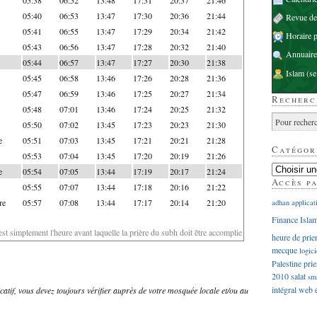
05:40
06:53
13:47
17:30
20:36
21:44
Revue d
05:41
06:55
13:47
17:29
20:34
21:42
Horaire p
05:43
06:56
13:47
17:28
20:32
21:40
Annuaire
05:44
06:57
13:47
17:27
20:30
21:38
Islam
(se
05:45
06:58
13:46
17:26
20:28
21:36
05:47
06:59
13:46
17:25
20:27
21:34
Recherc
05:48
07:01
13:46
17:24
20:25
21:32
05:50
07:02
13:45
17:23
20:23
21:30
e
05:51
07:03
13:45
17:21
20:21
21:28
Catégor
05:53
07:04
13:45
17:20
20:19
21:26
e
05:54
07:05
13:44
17:19
20:17
21:24
Accès p
05:55
07:07
13:44
17:18
20:16
21:22
re
05:57
07:08
13:44
17:17
20:14
21:20
adhan
applicat
Finance Isla
'est simplement l'heure avant laquelle la prière du subh doit être accomplie
heure de prie
mecque
logici
Palestine
prie
2010
salat
sm
intégral
web
dicatif, vous devez toujours vérifier auprès de votre mosquée locale et/ou au