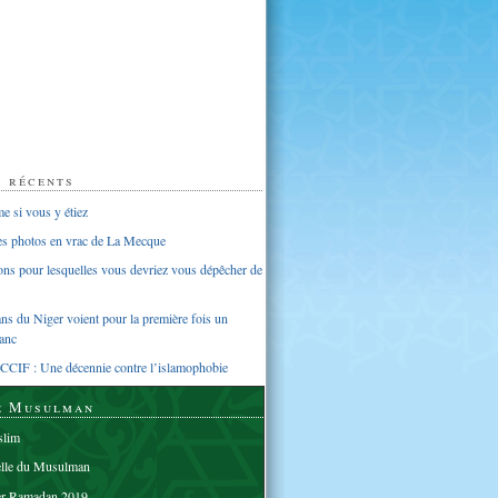
s récents
 si vous y étiez
ues photos en vrac de La Mecque
sons pour lesquelles vous devriez vous dépêcher de
s du Niger voient pour la première fois un
anc
CCIF : Une décennie contre l’islamophobie
e Musulman
lim
elle du Musulman
er Ramadan 2019