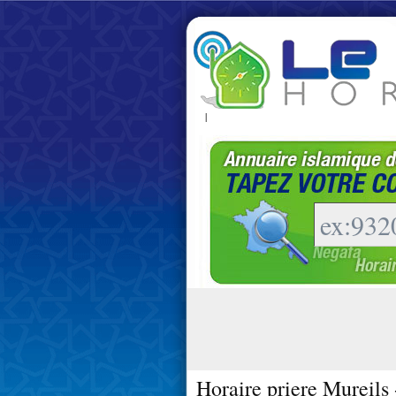
|
Horaire priere Mureils