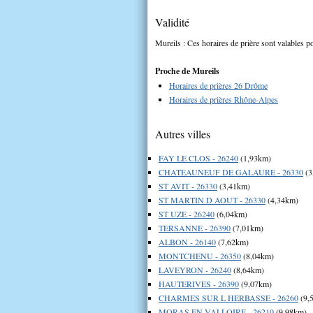
Validité
Mureils : Ces horaires de prière sont valables po
Proche de Mureils
Horaires de prières 26 Drôme
Horaires de prières Rhône-Alpes
Autres villes
FAY LE CLOS - 26240
(1,93km)
CHATEAUNEUF DE GALAURE - 26330
(3
ST AVIT - 26330
(3,41km)
ST MARTIN D AOUT - 26330
(4,34km)
ST UZE - 26240
(6,04km)
TERSANNE - 26390
(7,01km)
ALBON - 26140
(7,62km)
MONTCHENU - 26350
(8,04km)
LAVEYRON - 26240
(8,64km)
HAUTERIVES - 26390
(9,07km)
CHARMES SUR L HERBASSE - 26260
(9,
MORAS EN VALLOIRE - 26210
(9,98km)