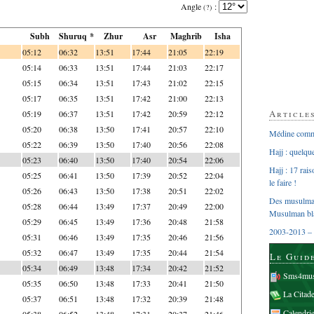
Angle
:
(?)
Subh
Shuruq *
Zhur
Asr
Maghrib
Isha
05:12
06:32
13:51
17:44
21:05
22:19
05:14
06:33
13:51
17:44
21:03
22:17
05:15
06:34
13:51
17:43
21:02
22:15
05:17
06:35
13:51
17:42
21:00
22:13
Article
05:19
06:37
13:51
17:42
20:59
22:12
05:20
06:38
13:50
17:41
20:57
22:10
Médine comme
05:22
06:39
13:50
17:40
20:56
22:08
Hajj : quelq
05:23
06:40
13:50
17:40
20:54
22:06
Hajj : 17 rai
05:25
06:41
13:50
17:39
20:52
22:04
le faire !
05:26
06:43
13:50
17:38
20:51
22:02
Des musulman
05:28
06:44
13:49
17:37
20:49
22:00
Musulman bl
05:29
06:45
13:49
17:36
20:48
21:58
2003-2013 – 
05:31
06:46
13:49
17:35
20:46
21:56
05:32
06:47
13:49
17:35
20:44
21:54
Le Guid
05:34
06:49
13:48
17:34
20:42
21:52
Sms4mus
05:35
06:50
13:48
17:33
20:41
21:50
La Citad
05:37
06:51
13:48
17:32
20:39
21:48
Calendri
05:38
06:52
13:48
17:31
20:37
21:46