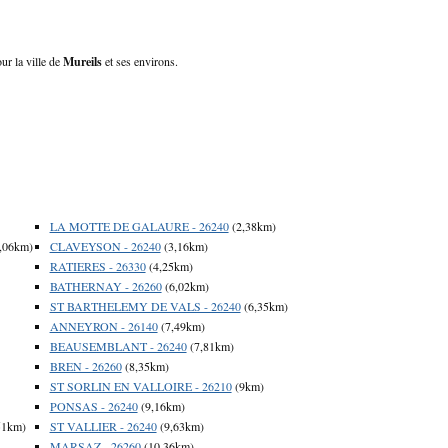
ur la ville de
Mureils
et ses environs.
LA MOTTE DE GALAURE - 26240
(2,38km)
,06km)
CLAVEYSON - 26240
(3,16km)
RATIERES - 26330
(4,25km)
BATHERNAY - 26260
(6,02km)
ST BARTHELEMY DE VALS - 26240
(6,35km)
ANNEYRON - 26140
(7,49km)
BEAUSEMBLANT - 26240
(7,81km)
BREN - 26260
(8,35km)
ST SORLIN EN VALLOIRE - 26210
(9km)
PONSAS - 26240
(9,16km)
51km)
ST VALLIER - 26240
(9,63km)
MARSAZ - 26260
(10,36km)