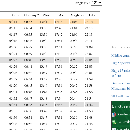
Angle
:
(?)
Subh
Shuruq *
Zhur
Asr
Maghrib
Isha
05:14
06:33
13:51
17:43
21:03
22:16
05:15
06:34
13:50
17:43
21:01
22:15
05:17
06:35
13:50
17:42
21:00
22:13
05:18
06:36
13:50
17:41
20:58
22:11
Article
05:20
06:38
13:50
17:41
20:57
22:09
05:21
06:39
13:50
17:40
20:55
22:07
Médine comme
05:23
06:40
13:50
17:39
20:53
22:05
Hajj : quelq
05:24
06:41
13:49
17:38
20:52
22:03
Hajj : 17 rai
05:26
06:42
13:49
17:37
20:50
22:01
le faire !
05:28
06:44
13:49
17:37
20:49
21:59
Des musulman
05:29
06:45
13:49
17:36
20:47
21:58
Musulman bl
05:31
06:46
13:48
17:35
20:45
21:56
2003-2013 – 
05:32
06:47
13:48
17:34
20:44
21:54
05:34
06:48
13:48
17:33
20:42
21:52
Le Guid
05:35
06:50
13:48
17:32
20:40
21:50
Sms4mus
05:36
06:51
13:47
17:31
20:39
21:48
La Citad
05:38
06:52
13:47
17:30
20:37
21:46
Calendri
05:39
06:53
13:47
17:29
20:35
21:44