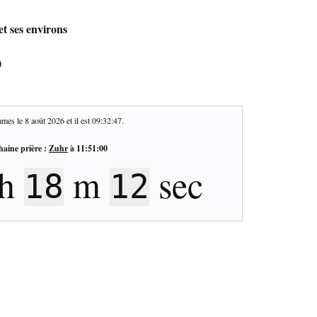
t ses environs
0
mes le
8 août 2026
et il est
09:32:48
.
haine prière :
Zuhr
à
11:51:00
h
m
sec
18
11