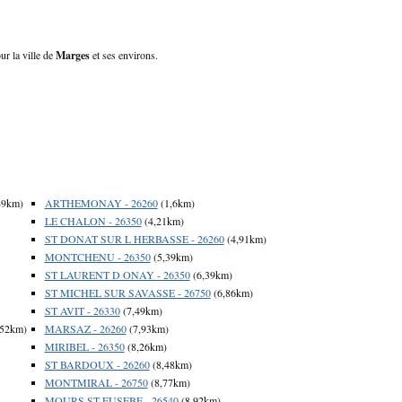
ur la ville de
Marges
et ses environs.
49km)
ARTHEMONAY - 26260
(1,6km)
LE CHALON - 26350
(4,21km)
ST DONAT SUR L HERBASSE - 26260
(4,91km)
MONTCHENU - 26350
(5,39km)
ST LAURENT D ONAY - 26350
(6,39km)
ST MICHEL SUR SAVASSE - 26750
(6,86km)
ST AVIT - 26330
(7,49km)
,52km)
MARSAZ - 26260
(7,93km)
MIRIBEL - 26350
(8,26km)
ST BARDOUX - 26260
(8,48km)
MONTMIRAL - 26750
(8,77km)
MOURS ST EUSEBE - 26540
(8,92km)