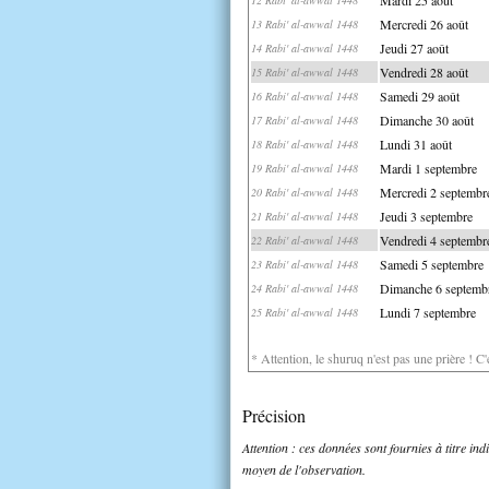
Mercredi 26 août
13 Rabi' al-awwal 1448
Jeudi 27 août
14 Rabi' al-awwal 1448
Vendredi 28 août
15 Rabi' al-awwal 1448
Samedi 29 août
16 Rabi' al-awwal 1448
Dimanche 30 août
17 Rabi' al-awwal 1448
Lundi 31 août
18 Rabi' al-awwal 1448
Mardi 1 septembre
19 Rabi' al-awwal 1448
Mercredi 2 septembr
20 Rabi' al-awwal 1448
Jeudi 3 septembre
21 Rabi' al-awwal 1448
Vendredi 4 septembr
22 Rabi' al-awwal 1448
Samedi 5 septembre
23 Rabi' al-awwal 1448
Dimanche 6 septemb
24 Rabi' al-awwal 1448
Lundi 7 septembre
25 Rabi' al-awwal 1448
* Attention, le shuruq n'est pas une prière ! C
Précision
Attention : ces données sont fournies à titre in
moyen de l'observation.