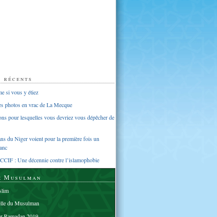
s récents
 si vous y étiez
ues photos en vrac de La Mecque
sons pour lesquelles vous devriez vous dépêcher de
s du Niger voient pour la première fois un
anc
CCIF : Une décennie contre l’islamophobie
e Musulman
lim
elle du Musulman
er Ramadan 2019