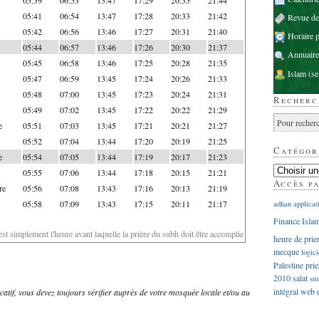
05:41
06:54
13:47
17:28
20:33
21:42
Revue d
05:42
06:56
13:46
17:27
20:31
21:40
Horaire p
05:44
06:57
13:46
17:26
20:30
21:37
Annuaire
05:45
06:58
13:46
17:25
20:28
21:35
Islam
(se
05:47
06:59
13:45
17:24
20:26
21:33
05:48
07:00
13:45
17:23
20:24
21:31
Recherc
05:49
07:02
13:45
17:22
20:22
21:29
e
05:51
07:03
13:45
17:21
20:21
21:27
05:52
07:04
13:44
17:20
20:19
21:25
Catégor
e
05:54
07:05
13:44
17:19
20:17
21:23
05:55
07:06
13:44
17:18
20:15
21:21
Accès p
re
05:56
07:08
13:43
17:16
20:13
21:19
05:58
07:09
13:43
17:15
20:11
21:17
adhan
applicat
Finance Isla
'est simplement l'heure avant laquelle la prière du subh doit être accomplie
heure de prie
mecque
logici
Palestine
prie
2010
salat
sm
intégral
web
dicatif, vous devez toujours vérifier auprès de votre mosquée locale et/ou au