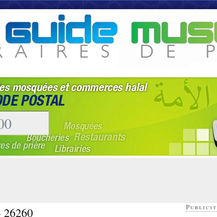
Publicit
- 26260