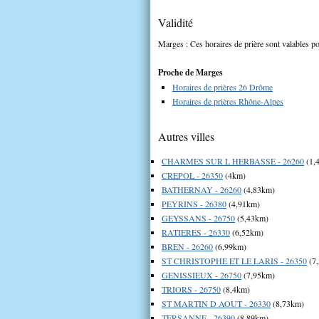
Validité
Marges : Ces horaires de prière sont valables po
Proche de Marges
Horaires de prières 26 Drôme
Horaires de prières Rhône-Alpes
Autres villes
CHARMES SUR L HERBASSE - 26260
(1,
CREPOL - 26350
(4km)
BATHERNAY - 26260
(4,83km)
PEYRINS - 26380
(4,91km)
GEYSSANS - 26750
(5,43km)
RATIERES - 26330
(6,52km)
BREN - 26260
(6,99km)
ST CHRISTOPHE ET LE LARIS - 26350
(7
GENISSIEUX - 26750
(7,95km)
TRIORS - 26750
(8,4km)
ST MARTIN D AOUT - 26330
(8,73km)
TERSANNE - 26390
(8,89km)