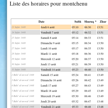
Liste des horaires pour montchenu
Date
Subh
Shuruq *
Zhur
Jeudi 6 août
05:10
06:30
13:51
23 Safar 1448
Vendredi 7 août
05:12
06:32
13:51
24 Safar 1448
Samedi 8 août
05:14
06:33
13:51
25 Safar 1448
Dimanche 9 août
05:15
06:34
13:50
26 Safar 1448
Lundi 10 août
05:17
06:35
13:50
27 Safar 1448
Mardi 11 août
05:18
06:36
13:50
28 Safar 1448
Mercredi 12 août
05:20
06:37
13:50
29 Safar 1448
Jeudi 13 août
05:21
06:39
13:50
30 Safar 1448
Vendredi 14 août
05:23
06:40
13:50
31 Safar 1448
Samedi 15 août
05:24
06:41
13:49
2 Rabi' al-awwal 1448
Dimanche 16 août
05:26
06:42
13:49
3 Rabi' al-awwal 1448
Lundi 17 août
05:27
06:43
13:49
4 Rabi' al-awwal 1448
Mardi 18 août
05:29
06:45
13:49
5 Rabi' al-awwal 1448
Mercredi 19 août
05:30
06:46
13:49
6 Rabi' al-awwal 1448
Jeudi 20 août
05:32
06:47
13:48
7 Rabi' al-awwal 1448
Vendredi 21 août
05:33
06:48
13:48
8 Rabi' al-awwal 1448