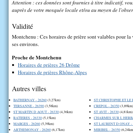
Attention : ces données sont fournies à titre indicatif, vou
auprès de votre mosquée locale et/ou au moyen de l'obser
Validité
Montchenu : Ces horaires de prière sont valables pour la 
ses environs.
Proche de Montchenu
Horaires de prières 26 Drôme
Horaires de prières Rhône-Alpes
Autres villes
BATHERNAY - 26260
(3,27km)
ST CHRISTOPHE ET LE L
TERSANNE - 26390
(3,58km)
CREPOL - 26350
(3,89km
ST MARTIN D AOUT - 26330
(4,36km)
ST AVIT - 26330
(4,81km)
RATIERES - 26330
(5,15km)
CHARMES SUR L HERBA
MARGES - 26260
(5,39km)
ST LAURENT D ONAY - 
ARTHEMONAY - 26260
(6,17km)
MIRIBEL - 26350
(6,24km