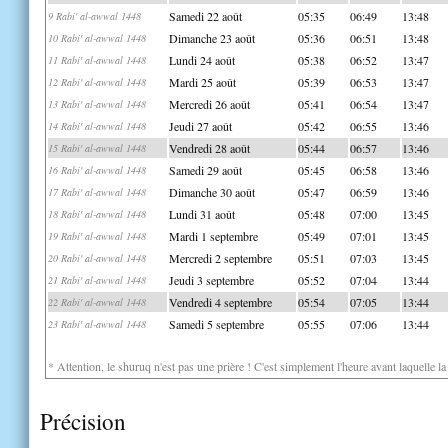
Samedi 22 août
05:35
06:49
13:48
9 Rabi' al-awwal 1448
Dimanche 23 août
05:36
06:51
13:48
10 Rabi' al-awwal 1448
Lundi 24 août
05:38
06:52
13:47
11 Rabi' al-awwal 1448
Mardi 25 août
05:39
06:53
13:47
12 Rabi' al-awwal 1448
Mercredi 26 août
05:41
06:54
13:47
13 Rabi' al-awwal 1448
Jeudi 27 août
05:42
06:55
13:46
14 Rabi' al-awwal 1448
Vendredi 28 août
05:44
06:57
13:46
15 Rabi' al-awwal 1448
Samedi 29 août
05:45
06:58
13:46
16 Rabi' al-awwal 1448
Dimanche 30 août
05:47
06:59
13:46
17 Rabi' al-awwal 1448
Lundi 31 août
05:48
07:00
13:45
18 Rabi' al-awwal 1448
Mardi 1 septembre
05:49
07:01
13:45
19 Rabi' al-awwal 1448
Mercredi 2 septembre
05:51
07:03
13:45
20 Rabi' al-awwal 1448
Jeudi 3 septembre
05:52
07:04
13:44
21 Rabi' al-awwal 1448
Vendredi 4 septembre
05:54
07:05
13:44
22 Rabi' al-awwal 1448
Samedi 5 septembre
05:55
07:06
13:44
23 Rabi' al-awwal 1448
* Attention, le shuruq n'est pas une prière ! C'est simplement l'heure avant laquelle l
Précision