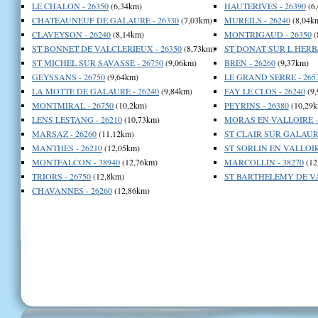
LE CHALON - 26350
(6,34km)
HAUTERIVES - 26390
(6
CHATEAUNEUF DE GALAURE - 26330
(7,03km)
MUREILS - 26240
(8,04k
CLAVEYSON - 26240
(8,14km)
MONTRIGAUD - 26350
(
ST BONNET DE VALCLERIEUX - 26350
(8,73km)
ST DONAT SUR L HERBA
ST MICHEL SUR SAVASSE - 26750
(9,06km)
BREN - 26260
(9,37km)
GEYSSANS - 26750
(9,64km)
LE GRAND SERRE - 265
LA MOTTE DE GALAURE - 26240
(9,84km)
FAY LE CLOS - 26240
(9,
MONTMIRAL - 26750
(10,2km)
PEYRINS - 26380
(10,29k
LENS LESTANG - 26210
(10,73km)
MORAS EN VALLOIRE - 
MARSAZ - 26260
(11,12km)
ST CLAIR SUR GALAURE
MANTHES - 26210
(12,05km)
ST SORLIN EN VALLOIRE
MONTFALCON - 38940
(12,76km)
MARCOLLIN - 38270
(12
TRIORS - 26750
(12,8km)
ST BARTHELEMY DE VAL
CHAVANNES - 26260
(12,86km)