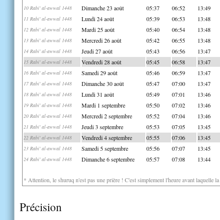
Dimanche 23 août
05:37
06:52
13:49
10 Rabi' al-awwal 1448
Lundi 24 août
05:39
06:53
13:48
11 Rabi' al-awwal 1448
Mardi 25 août
05:40
06:54
13:48
12 Rabi' al-awwal 1448
Mercredi 26 août
05:42
06:55
13:48
13 Rabi' al-awwal 1448
Jeudi 27 août
05:43
06:56
13:47
14 Rabi' al-awwal 1448
Vendredi 28 août
05:45
06:58
13:47
15 Rabi' al-awwal 1448
Samedi 29 août
05:46
06:59
13:47
16 Rabi' al-awwal 1448
Dimanche 30 août
05:47
07:00
13:47
17 Rabi' al-awwal 1448
Lundi 31 août
05:49
07:01
13:46
18 Rabi' al-awwal 1448
Mardi 1 septembre
05:50
07:02
13:46
19 Rabi' al-awwal 1448
Mercredi 2 septembre
05:52
07:04
13:46
20 Rabi' al-awwal 1448
Jeudi 3 septembre
05:53
07:05
13:45
21 Rabi' al-awwal 1448
Vendredi 4 septembre
05:55
07:06
13:45
22 Rabi' al-awwal 1448
Samedi 5 septembre
05:56
07:07
13:45
23 Rabi' al-awwal 1448
Dimanche 6 septembre
05:57
07:08
13:44
24 Rabi' al-awwal 1448
* Attention, le shuruq n'est pas une prière ! C'est simplement l'heure avant laquelle l
Précision