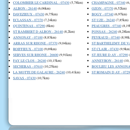
COLOMBIER LE CARDINAL - 07430
(5,78km)
CHAMPAGNE - 07340
(6
ALBON - 26140
(6,06km)
OZON - 07370
(6,52km)
DAVEZIEUX - 07430
(6,75km)
BOGY - 07340
(6,97km)
ECLASSAN - 07370
(7,24km)
ST UZE - 26240
(7,85km)
QUINTENAS - 07290
(8km)
PEAUGRES - 07340
(8,19
ST RAMBERT D ALBON - 26140
(8,2km)
PONSAS - 26240
(8,28km
ANNONAY - 07100
(8,83km)
PEYRAUD - 07340
(8,98k
ARRAS SUR RHONE - 07370
(9,04km)
ST BARTHELEMY DE VAL
ROIFFIEUX - 07100
(9,69km)
ST CLAIR - 07430
(9,9km
SERVES SUR RHONE - 26600
(9,91km)
ST JEURE D AY - 07290
(
FAY LE CLOS - 26240
(10,15km)
ANNEYRON - 26140
(10,
SECHERAS - 07610
(10,25km)
BOULIEU LES ANNONAY
LA MOTTE DE GALAURE - 26240
(10,41km)
ST ROMAIN D AY - 0729
SAVAS - 07430
(10,7km)