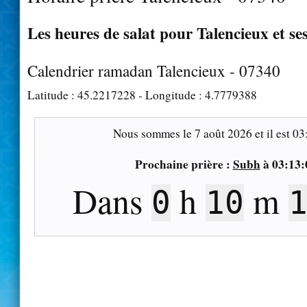
Les heures de salat pour Talencieux et se
Calendrier ramadan Talencieux - 07340
Latitude :
45.2217228
- Longitude :
4.7779388
Nous sommes le
7 août 2026
et il est
03
Prochaine prière :
Subh
à
03:13:
Dans
h
m
0
10