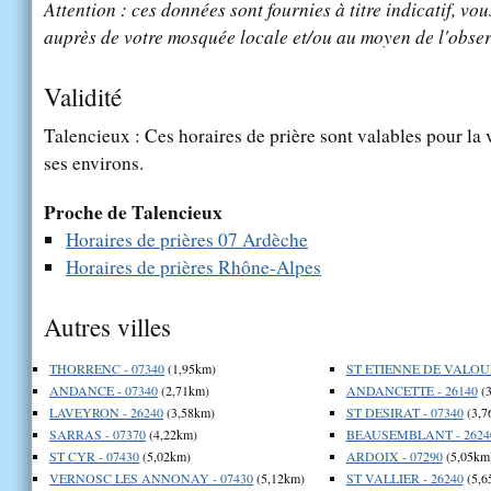
Attention : ces données sont fournies à titre indicatif, vou
auprès de votre mosquée locale et/ou au moyen de l'obser
Validité
Talencieux : Ces horaires de prière sont valables pour la 
ses environs.
Proche de Talencieux
Horaires de prières 07 Ardèche
Horaires de prières Rhône-Alpes
Autres villes
THORRENC - 07340
(1,95km)
ST ETIENNE DE VALOUX
ANDANCE - 07340
(2,71km)
ANDANCETTE - 26140
(3
LAVEYRON - 26240
(3,58km)
ST DESIRAT - 07340
(3,7
SARRAS - 07370
(4,22km)
BEAUSEMBLANT - 2624
ST CYR - 07430
(5,02km)
ARDOIX - 07290
(5,05km
VERNOSC LES ANNONAY - 07430
(5,12km)
ST VALLIER - 26240
(5,6