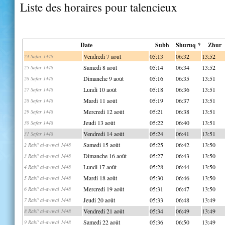
Liste des horaires pour talencieux
Date
Subh
Shuruq *
Zhur
Vendredi 7 août
05:13
06:32
13:52
24 Safar 1448
Samedi 8 août
05:14
06:34
13:52
25 Safar 1448
Dimanche 9 août
05:16
06:35
13:51
26 Safar 1448
Lundi 10 août
05:18
06:36
13:51
27 Safar 1448
Mardi 11 août
05:19
06:37
13:51
28 Safar 1448
Mercredi 12 août
05:21
06:38
13:51
29 Safar 1448
Jeudi 13 août
05:22
06:40
13:51
30 Safar 1448
Vendredi 14 août
05:24
06:41
13:51
31 Safar 1448
Samedi 15 août
05:25
06:42
13:50
2 Rabi' al-awwal 1448
Dimanche 16 août
05:27
06:43
13:50
3 Rabi' al-awwal 1448
Lundi 17 août
05:28
06:44
13:50
4 Rabi' al-awwal 1448
Mardi 18 août
05:30
06:46
13:50
5 Rabi' al-awwal 1448
Mercredi 19 août
05:31
06:47
13:50
6 Rabi' al-awwal 1448
Jeudi 20 août
05:33
06:48
13:49
7 Rabi' al-awwal 1448
Vendredi 21 août
05:34
06:49
13:49
8 Rabi' al-awwal 1448
Samedi 22 août
05:36
06:50
13:49
9 Rabi' al-awwal 1448