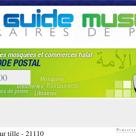
Publicit
ur tille - 21110