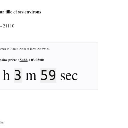
r tille et ses environs
 - 21110
mes le
7 août 2026
et il est
20:59:01
.
haine prière :
Subh
à
03:03:00
h
m
sec
3
58
lle