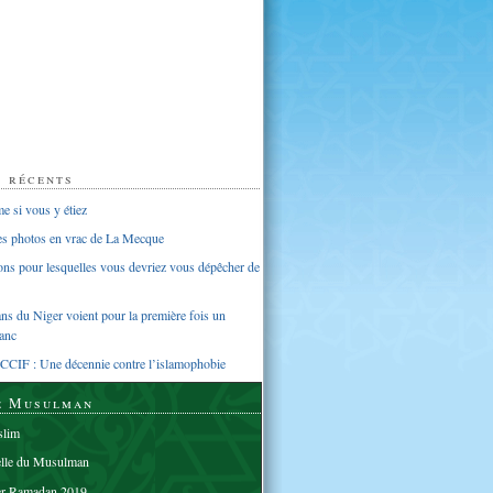
s récents
 si vous y étiez
ues photos en vrac de La Mecque
sons pour lesquelles vous devriez vous dépêcher de
s du Niger voient pour la première fois un
anc
CCIF : Une décennie contre l’islamophobie
e Musulman
lim
elle du Musulman
er Ramadan 2019