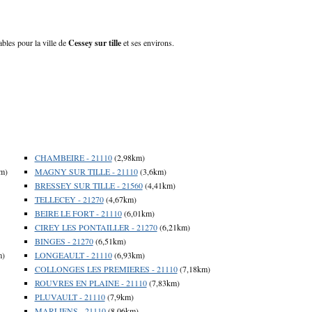
ables pour la ville de
Cessey sur tille
et ses environs.
CHAMBEIRE - 21110
(2,98km)
m)
MAGNY SUR TILLE - 21110
(3,6km)
BRESSEY SUR TILLE - 21560
(4,41km)
TELLECEY - 21270
(4,67km)
BEIRE LE FORT - 21110
(6,01km)
CIREY LES PONTAILLER - 21270
(6,21km)
BINGES - 21270
(6,51km)
m)
LONGEAULT - 21110
(6,93km)
COLLONGES LES PREMIERES - 21110
(7,18km)
ROUVRES EN PLAINE - 21110
(7,83km)
PLUVAULT - 21110
(7,9km)
MARLIENS - 21110
(8,06km)