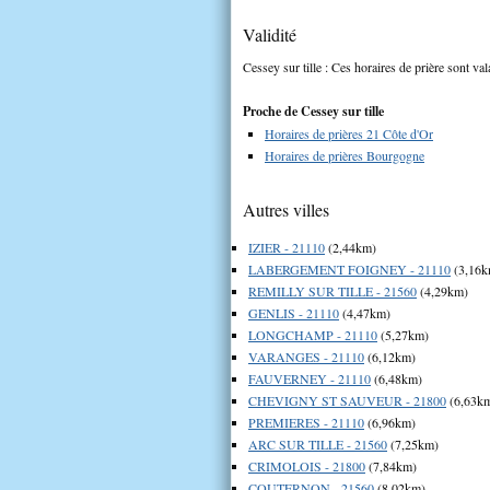
Validité
Cessey sur tille : Ces horaires de prière sont val
Proche de Cessey sur tille
Horaires de prières 21 Côte d'Or
Horaires de prières Bourgogne
Autres villes
IZIER - 21110
(2,44km)
LABERGEMENT FOIGNEY - 21110
(3,16k
REMILLY SUR TILLE - 21560
(4,29km)
GENLIS - 21110
(4,47km)
LONGCHAMP - 21110
(5,27km)
VARANGES - 21110
(6,12km)
FAUVERNEY - 21110
(6,48km)
CHEVIGNY ST SAUVEUR - 21800
(6,63k
PREMIERES - 21110
(6,96km)
ARC SUR TILLE - 21560
(7,25km)
CRIMOLOIS - 21800
(7,84km)
COUTERNON - 21560
(8,02km)