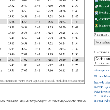
05:32
06:49
13:46
17:30
20:38
21:50
Revue d
05:33
06:50
13:46
17:29
20:36
21:48
Horaire p
05:35
06:51
13:46
17:28
20:34
21:45
Annuaire
05:36
06:53
13:45
17:26
20:32
21:43
Islam
(se
05:38
06:54
13:45
17:25
20:30
21:41
05:40
06:55
13:45
17:24
20:28
21:39
Recherc
05:41
06:57
13:44
17:23
20:26
21:37
05:43
06:58
13:44
17:22
20:24
21:34
e
05:44
06:59
13:44
17:21
20:22
21:32
Catégor
05:46
07:01
13:43
17:19
20:21
21:30
e
05:47
07:02
13:43
17:18
20:19
21:28
Accès p
05:49
07:03
13:43
17:17
20:17
21:26
re
05:51
07:05
13:42
17:16
20:15
21:23
adhan
applicat
Finance Isla
'est simplement l'heure avant laquelle la prière du subh doit être accomplie
heure de prie
mecque
logici
Palestine
prie
2010
salat
sm
intégral
web
dicatif, vous devez toujours vérifier auprès de votre mosquée locale et/ou au