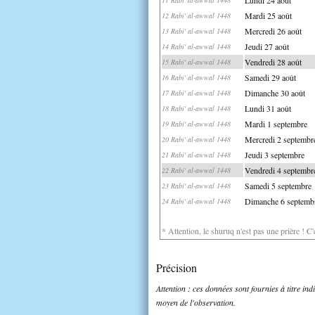
Mardi 25 août
12 Rabi' al-awwal 1448
Mercredi 26 août
13 Rabi' al-awwal 1448
Jeudi 27 août
14 Rabi' al-awwal 1448
Vendredi 28 août
15 Rabi' al-awwal 1448
Samedi 29 août
16 Rabi' al-awwal 1448
Dimanche 30 août
17 Rabi' al-awwal 1448
Lundi 31 août
18 Rabi' al-awwal 1448
Mardi 1 septembre
19 Rabi' al-awwal 1448
Mercredi 2 septembr
20 Rabi' al-awwal 1448
Jeudi 3 septembre
21 Rabi' al-awwal 1448
Vendredi 4 septembr
22 Rabi' al-awwal 1448
Samedi 5 septembre
23 Rabi' al-awwal 1448
Dimanche 6 septemb
24 Rabi' al-awwal 1448
* Attention, le shuruq n'est pas une prière ! C
Précision
Attention : ces données sont fournies à titre in
moyen de l'observation.