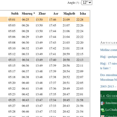
Angle
:
(?)
Subh
Shuruq *
Zhur
Asr
Maghrib
Isha
05:01
06:25
13:50
17:46
21:09
22:28
05:03
06:26
13:50
17:45
21:07
22:26
05:05
06:28
13:50
17:44
21:06
22:24
05:06
06:29
13:49
17:44
21:04
22:22
Article
05:08
06:30
13:49
17:43
21:03
22:20
05:10
06:32
13:49
17:42
21:01
22:18
Médine comme
05:12
06:33
13:49
17:41
20:59
22:15
Hajj : quelq
05:13
06:34
13:49
17:40
20:58
22:13
Hajj : 17 rai
05:15
06:36
13:49
17:39
20:56
22:11
le faire !
05:17
06:37
13:48
17:39
20:54
22:09
Des musulman
05:18
06:38
13:48
17:38
20:52
22:07
Musulman bl
05:20
06:40
13:48
17:37
20:51
22:05
2003-2013 – 
05:22
06:41
13:48
17:36
20:49
22:03
05:23
06:42
13:48
17:35
20:47
22:01
Le Guid
05:25
06:43
13:47
17:34
20:45
21:58
Sms4mus
05:27
06:45
13:47
17:33
20:43
21:56
La Citad
05:28
06:46
13:47
17:32
20:42
21:54
Calendri
05:30
06:47
13:46
17:31
20:40
21:52