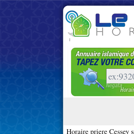
|
Horaire priere Cessey s