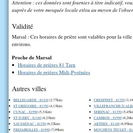
Attention : ces données sont fournies à titre indicatif, vou
auprès de votre mosquée locale et/ou au moyen de l'obser
Validité
Marsal : Ces horaires de prière sont valables pour la vill
environs.
Proche de Marsal
Horaires de prières 81 Tarn
Horaires de prières Midi-Pyrénées
Autres villes
BELLEGARDE - 81430
(2,77km)
CRESPINET - 81350
(3,1
ST GREGOIRE - 81350
(4,13km)
VILLEFRANCHE D ALBIG
CUNAC - 81990
(5,31km)
SERENAC - 81350
(5,45k
ST JUERY - 81160
(6,23km)
CAMBON - 81990
(6,26k
SAUSSENAC - 81350
(6,32km)
ARTHES - 81160
(6,95km
FREJAIROLLES - 81990
(7,09km)
MOUZIEYS TEULET - 81