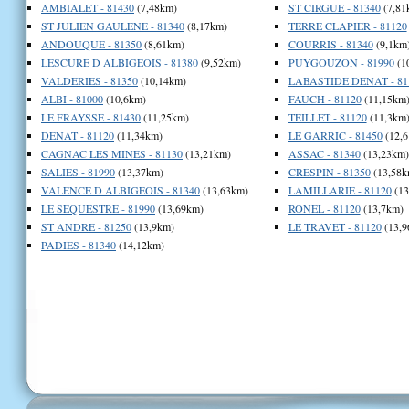
AMBIALET - 81430
(7,48km)
ST CIRGUE - 81340
(7,81
ST JULIEN GAULENE - 81340
(8,17km)
TERRE CLAPIER - 81120
ANDOUQUE - 81350
(8,61km)
COURRIS - 81340
(9,1km
LESCURE D ALBIGEOIS - 81380
(9,52km)
PUYGOUZON - 81990
(1
VALDERIES - 81350
(10,14km)
LABASTIDE DENAT - 81
ALBI - 81000
(10,6km)
FAUCH - 81120
(11,15km
LE FRAYSSE - 81430
(11,25km)
TEILLET - 81120
(11,3km
DENAT - 81120
(11,34km)
LE GARRIC - 81450
(12,6
CAGNAC LES MINES - 81130
(13,21km)
ASSAC - 81340
(13,23km)
SALIES - 81990
(13,37km)
CRESPIN - 81350
(13,58k
VALENCE D ALBIGEOIS - 81340
(13,63km)
LAMILLARIE - 81120
(13
LE SEQUESTRE - 81990
(13,69km)
RONEL - 81120
(13,7km)
ST ANDRE - 81250
(13,9km)
LE TRAVET - 81120
(13,9
PADIES - 81340
(14,12km)