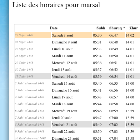
Liste des horaires pour marsal
Date
Subh
Shuruq *
Zhur
Samedi 8 août
05:30
06:47
14:02
25 Safar 1448
Dimanche 9 août
05:31
06:48
14:01
26 Safar 1448
Lundi 10 août
05:33
06:49
14:01
27 Safar 1448
Mardi 11 août
05:34
06:50
14:01
28 Safar 1448
Mercredi 12 août
05:36
06:51
14:01
29 Safar 1448
Jeudi 13 août
05:37
06:52
14:01
30 Safar 1448
Vendredi 14 août
05:39
06:54
14:01
31 Safar 1448
Samedi 15 août
05:40
06:55
14:00
2 Rabi' al-awwal 1448
Dimanche 16 août
05:41
06:56
14:00
3 Rabi' al-awwal 1448
Lundi 17 août
05:43
06:57
14:00
4 Rabi' al-awwal 1448
Mardi 18 août
05:44
06:58
14:00
5 Rabi' al-awwal 1448
Mercredi 19 août
05:46
06:59
13:59
6 Rabi' al-awwal 1448
Jeudi 20 août
05:47
07:00
13:59
7 Rabi' al-awwal 1448
Vendredi 21 août
05:49
07:02
13:59
8 Rabi' al-awwal 1448
Samedi 22 août
05:50
07:03
13:59
9 Rabi' al-awwal 1448
Dimanche 23 août
05:51
07:04
13:58
10 Rabi' al-awwal 1448