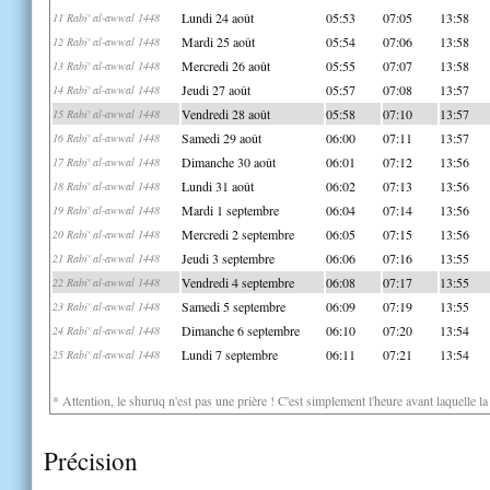
Lundi 24 août
05:53
07:05
13:58
11 Rabi' al-awwal 1448
Mardi 25 août
05:54
07:06
13:58
12 Rabi' al-awwal 1448
Mercredi 26 août
05:55
07:07
13:58
13 Rabi' al-awwal 1448
Jeudi 27 août
05:57
07:08
13:57
14 Rabi' al-awwal 1448
Vendredi 28 août
05:58
07:10
13:57
15 Rabi' al-awwal 1448
Samedi 29 août
06:00
07:11
13:57
16 Rabi' al-awwal 1448
Dimanche 30 août
06:01
07:12
13:56
17 Rabi' al-awwal 1448
Lundi 31 août
06:02
07:13
13:56
18 Rabi' al-awwal 1448
Mardi 1 septembre
06:04
07:14
13:56
19 Rabi' al-awwal 1448
Mercredi 2 septembre
06:05
07:15
13:56
20 Rabi' al-awwal 1448
Jeudi 3 septembre
06:06
07:16
13:55
21 Rabi' al-awwal 1448
Vendredi 4 septembre
06:08
07:17
13:55
22 Rabi' al-awwal 1448
Samedi 5 septembre
06:09
07:19
13:55
23 Rabi' al-awwal 1448
Dimanche 6 septembre
06:10
07:20
13:54
24 Rabi' al-awwal 1448
Lundi 7 septembre
06:11
07:21
13:54
25 Rabi' al-awwal 1448
* Attention, le shuruq n'est pas une prière ! C'est simplement l'heure avant laquelle l
Précision