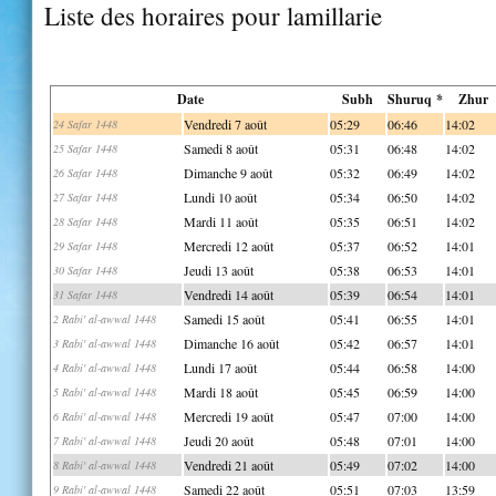
Liste des horaires pour lamillarie
Date
Subh
Shuruq *
Zhur
Vendredi 7 août
05:29
06:46
14:02
24 Safar 1448
Samedi 8 août
05:31
06:48
14:02
25 Safar 1448
Dimanche 9 août
05:32
06:49
14:02
26 Safar 1448
Lundi 10 août
05:34
06:50
14:02
27 Safar 1448
Mardi 11 août
05:35
06:51
14:02
28 Safar 1448
Mercredi 12 août
05:37
06:52
14:01
29 Safar 1448
Jeudi 13 août
05:38
06:53
14:01
30 Safar 1448
Vendredi 14 août
05:39
06:54
14:01
31 Safar 1448
Samedi 15 août
05:41
06:55
14:01
2 Rabi' al-awwal 1448
Dimanche 16 août
05:42
06:57
14:01
3 Rabi' al-awwal 1448
Lundi 17 août
05:44
06:58
14:00
4 Rabi' al-awwal 1448
Mardi 18 août
05:45
06:59
14:00
5 Rabi' al-awwal 1448
Mercredi 19 août
05:47
07:00
14:00
6 Rabi' al-awwal 1448
Jeudi 20 août
05:48
07:01
14:00
7 Rabi' al-awwal 1448
Vendredi 21 août
05:49
07:02
14:00
8 Rabi' al-awwal 1448
Samedi 22 août
05:51
07:03
13:59
9 Rabi' al-awwal 1448