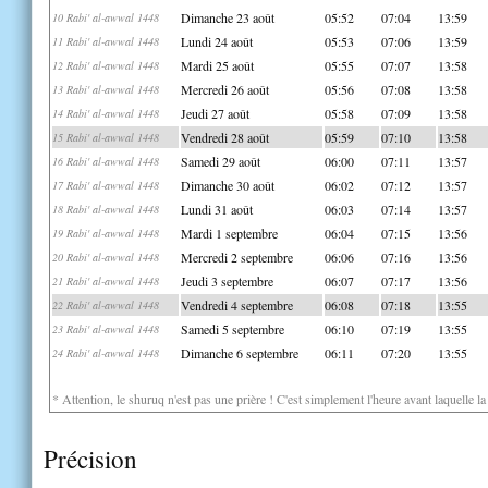
Dimanche 23 août
05:52
07:04
13:59
10 Rabi' al-awwal 1448
Lundi 24 août
05:53
07:06
13:59
11 Rabi' al-awwal 1448
Mardi 25 août
05:55
07:07
13:58
12 Rabi' al-awwal 1448
Mercredi 26 août
05:56
07:08
13:58
13 Rabi' al-awwal 1448
Jeudi 27 août
05:58
07:09
13:58
14 Rabi' al-awwal 1448
Vendredi 28 août
05:59
07:10
13:58
15 Rabi' al-awwal 1448
Samedi 29 août
06:00
07:11
13:57
16 Rabi' al-awwal 1448
Dimanche 30 août
06:02
07:12
13:57
17 Rabi' al-awwal 1448
Lundi 31 août
06:03
07:14
13:57
18 Rabi' al-awwal 1448
Mardi 1 septembre
06:04
07:15
13:56
19 Rabi' al-awwal 1448
Mercredi 2 septembre
06:06
07:16
13:56
20 Rabi' al-awwal 1448
Jeudi 3 septembre
06:07
07:17
13:56
21 Rabi' al-awwal 1448
Vendredi 4 septembre
06:08
07:18
13:55
22 Rabi' al-awwal 1448
Samedi 5 septembre
06:10
07:19
13:55
23 Rabi' al-awwal 1448
Dimanche 6 septembre
06:11
07:20
13:55
24 Rabi' al-awwal 1448
* Attention, le shuruq n'est pas une prière ! C'est simplement l'heure avant laquelle l
Précision