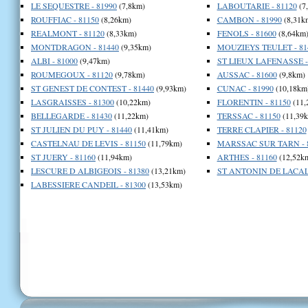
LE SEQUESTRE - 81990
(7,8km)
LABOUTARIE - 81120
(7
ROUFFIAC - 81150
(8,26km)
CAMBON - 81990
(8,31k
REALMONT - 81120
(8,33km)
FENOLS - 81600
(8,64km
MONTDRAGON - 81440
(9,35km)
MOUZIEYS TEULET - 81
ALBI - 81000
(9,47km)
ST LIEUX LAFENASSE -
ROUMEGOUX - 81120
(9,78km)
AUSSAC - 81600
(9,8km)
ST GENEST DE CONTEST - 81440
(9,93km)
CUNAC - 81990
(10,18km
LASGRAISSES - 81300
(10,22km)
FLORENTIN - 81150
(11,
BELLEGARDE - 81430
(11,22km)
TERSSAC - 81150
(11,39
ST JULIEN DU PUY - 81440
(11,41km)
TERRE CLAPIER - 81120
CASTELNAU DE LEVIS - 81150
(11,79km)
MARSSAC SUR TARN - 
ST JUERY - 81160
(11,94km)
ARTHES - 81160
(12,52k
LESCURE D ALBIGEOIS - 81380
(13,21km)
ST ANTONIN DE LACALM
LABESSIERE CANDEIL - 81300
(13,53km)