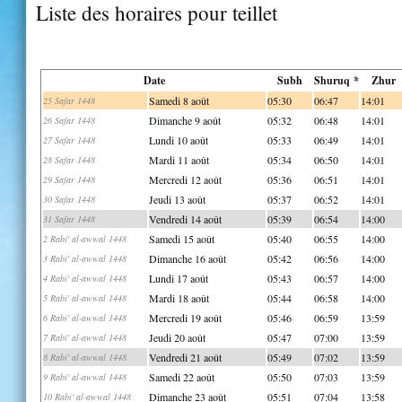
Liste des horaires pour teillet
Date
Subh
Shuruq *
Zhur
Samedi 8 août
05:30
06:47
14:01
25 Safar 1448
Dimanche 9 août
05:32
06:48
14:01
26 Safar 1448
Lundi 10 août
05:33
06:49
14:01
27 Safar 1448
Mardi 11 août
05:34
06:50
14:01
28 Safar 1448
Mercredi 12 août
05:36
06:51
14:01
29 Safar 1448
Jeudi 13 août
05:37
06:52
14:01
30 Safar 1448
Vendredi 14 août
05:39
06:54
14:00
31 Safar 1448
Samedi 15 août
05:40
06:55
14:00
2 Rabi' al-awwal 1448
Dimanche 16 août
05:42
06:56
14:00
3 Rabi' al-awwal 1448
Lundi 17 août
05:43
06:57
14:00
4 Rabi' al-awwal 1448
Mardi 18 août
05:44
06:58
14:00
5 Rabi' al-awwal 1448
Mercredi 19 août
05:46
06:59
13:59
6 Rabi' al-awwal 1448
Jeudi 20 août
05:47
07:00
13:59
7 Rabi' al-awwal 1448
Vendredi 21 août
05:49
07:02
13:59
8 Rabi' al-awwal 1448
Samedi 22 août
05:50
07:03
13:59
9 Rabi' al-awwal 1448
Dimanche 23 août
05:51
07:04
13:58
10 Rabi' al-awwal 1448