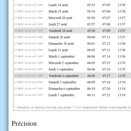
Lundi 24 août
05:53
07:05
13:58
11 Rabi' al-awwal 1448
Mardi 25 août
05:54
07:06
13:58
12 Rabi' al-awwal 1448
Mercredi 26 août
05:56
07:07
13:57
13 Rabi' al-awwal 1448
Jeudi 27 août
05:57
07:08
13:57
14 Rabi' al-awwal 1448
Vendredi 28 août
05:58
07:09
13:57
15 Rabi' al-awwal 1448
Samedi 29 août
06:00
07:11
13:57
16 Rabi' al-awwal 1448
Dimanche 30 août
06:01
07:12
13:56
17 Rabi' al-awwal 1448
Lundi 31 août
06:02
07:13
13:56
18 Rabi' al-awwal 1448
Mardi 1 septembre
06:04
07:14
13:56
19 Rabi' al-awwal 1448
Mercredi 2 septembre
06:05
07:15
13:55
20 Rabi' al-awwal 1448
Jeudi 3 septembre
06:06
07:16
13:55
21 Rabi' al-awwal 1448
Vendredi 4 septembre
06:08
07:17
13:55
22 Rabi' al-awwal 1448
Samedi 5 septembre
06:09
07:18
13:54
23 Rabi' al-awwal 1448
Dimanche 6 septembre
06:10
07:20
13:54
24 Rabi' al-awwal 1448
Lundi 7 septembre
06:11
07:21
13:54
25 Rabi' al-awwal 1448
* Attention, le shuruq n'est pas une prière ! C'est simplement l'heure avant laquelle l
Précision