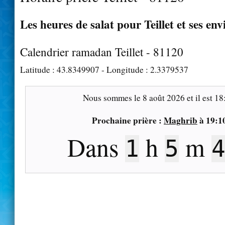
Les heures de salat pour Teillet et ses env
Calendrier ramadan Teillet - 81120
Latitude :
43.8349907
- Longitude :
2.3379537
Nous sommes le
8 août 2026
et il est
18
Prochaine prière :
Maghrib
à
19:1
Dans
h
m
1
5