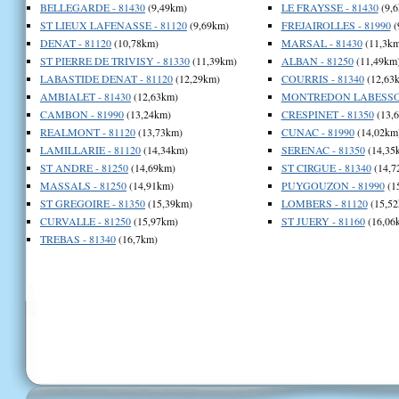
BELLEGARDE - 81430
(9,49km)
LE FRAYSSE - 81430
(9,6
ST LIEUX LAFENASSE - 81120
(9,69km)
FREJAIROLLES - 81990
(
DENAT - 81120
(10,78km)
MARSAL - 81430
(11,3km
ST PIERRE DE TRIVISY - 81330
(11,39km)
ALBAN - 81250
(11,49km
LABASTIDE DENAT - 81120
(12,29km)
COURRIS - 81340
(12,63
AMBIALET - 81430
(12,63km)
MONTREDON LABESSON
CAMBON - 81990
(13,24km)
CRESPINET - 81350
(13,
REALMONT - 81120
(13,73km)
CUNAC - 81990
(14,02km
LAMILLARIE - 81120
(14,34km)
SERENAC - 81350
(14,35
ST ANDRE - 81250
(14,69km)
ST CIRGUE - 81340
(14,7
MASSALS - 81250
(14,91km)
PUYGOUZON - 81990
(1
ST GREGOIRE - 81350
(15,39km)
LOMBERS - 81120
(15,52
CURVALLE - 81250
(15,97km)
ST JUERY - 81160
(16,06
TREBAS - 81340
(16,7km)