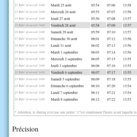
Mardi 25 août
05:54
07:06
13:58
12 Rabi' al-awwal 1448
Mercredi 26 août
05:55
07:07
13:58
13 Rabi' al-awwal 1448
Jeudi 27 août
05:56
07:08
13:57
14 Rabi' al-awwal 1448
Vendredi 28 août
05:58
07:09
13:57
15 Rabi' al-awwal 1448
Samedi 29 août
05:59
07:10
13:57
16 Rabi' al-awwal 1448
Dimanche 30 août
06:01
07:12
13:56
17 Rabi' al-awwal 1448
Lundi 31 août
06:02
07:13
13:56
18 Rabi' al-awwal 1448
Mardi 1 septembre
06:03
07:14
13:56
19 Rabi' al-awwal 1448
Mercredi 2 septembre
06:05
07:15
13:55
20 Rabi' al-awwal 1448
Jeudi 3 septembre
06:06
07:16
13:55
21 Rabi' al-awwal 1448
Vendredi 4 septembre
06:07
07:17
13:55
22 Rabi' al-awwal 1448
Samedi 5 septembre
06:09
07:18
13:55
23 Rabi' al-awwal 1448
Dimanche 6 septembre
06:10
07:20
13:54
24 Rabi' al-awwal 1448
Lundi 7 septembre
06:11
07:21
13:54
25 Rabi' al-awwal 1448
Mardi 8 septembre
06:12
07:22
13:53
26 Rabi' al-awwal 1448
* Attention, le shuruq n'est pas une prière ! C'est simplement l'heure avant laquelle l
Précision