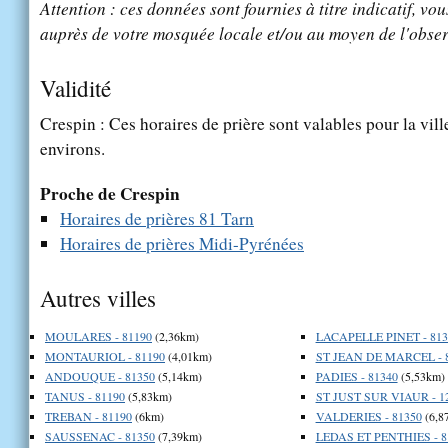
Attention : ces données sont fournies à titre indicatif, vou
auprès de votre mosquée locale et/ou au moyen de l'obser
Validité
Crespin : Ces horaires de prière sont valables pour la vil
environs.
Proche de Crespin
Horaires de prières 81 Tarn
Horaires de prières Midi-Pyrénées
Autres villes
MOULARES - 81190
(2,36km)
LACAPELLE PINET - 813
MONTAURIOL - 81190
(4,01km)
ST JEAN DE MARCEL - 
ANDOUQUE - 81350
(5,14km)
PADIES - 81340
(5,53km)
TANUS - 81190
(5,83km)
ST JUST SUR VIAUR - 1
TREBAN - 81190
(6km)
VALDERIES - 81350
(6,8
SAUSSENAC - 81350
(7,39km)
LEDAS ET PENTHIES - 8