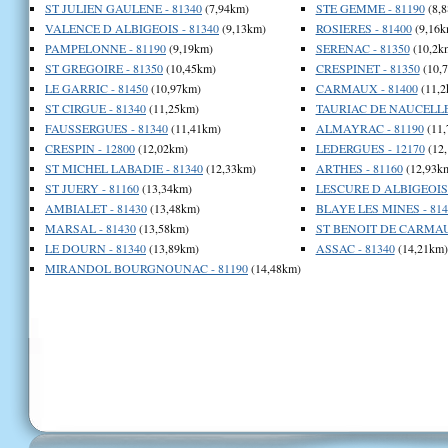
ST JULIEN GAULENE - 81340
(7,94km)
STE GEMME - 81190
(8,
VALENCE D ALBIGEOIS - 81340
(9,13km)
ROSIERES - 81400
(9,16k
PAMPELONNE - 81190
(9,19km)
SERENAC - 81350
(10,2k
ST GREGOIRE - 81350
(10,45km)
CRESPINET - 81350
(10,
LE GARRIC - 81450
(10,97km)
CARMAUX - 81400
(11,2
ST CIRGUE - 81340
(11,25km)
TAURIAC DE NAUCELLE 
FAUSSERGUES - 81340
(11,41km)
ALMAYRAC - 81190
(11,
CRESPIN - 12800
(12,02km)
LEDERGUES - 12170
(12
ST MICHEL LABADIE - 81340
(12,33km)
ARTHES - 81160
(12,93k
ST JUERY - 81160
(13,34km)
LESCURE D ALBIGEOIS 
AMBIALET - 81430
(13,48km)
BLAYE LES MINES - 814
MARSAL - 81430
(13,58km)
ST BENOIT DE CARMAUX
LE DOURN - 81340
(13,89km)
ASSAC - 81340
(14,21km)
MIRANDOL BOURGNOUNAC - 81190
(14,48km)