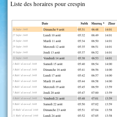
Liste des horaires pour crespin
Date
Subh
Shuruq *
Zhur
Dimanche 9 août
05:31
06:48
14:01
26 Safar 1448
Lundi 10 août
05:32
06:49
14:01
27 Safar 1448
Mardi 11 août
05:34
06:50
14:01
28 Safar 1448
Mercredi 12 août
05:35
06:51
14:01
29 Safar 1448
Jeudi 13 août
05:37
06:52
14:01
30 Safar 1448
Vendredi 14 août
05:38
06:53
14:01
31 Safar 1448
Samedi 15 août
05:40
06:54
14:00
2 Rabi' al-awwal 1448
Dimanche 16 août
05:41
06:56
14:00
3 Rabi' al-awwal 1448
Lundi 17 août
05:42
06:57
14:00
4 Rabi' al-awwal 1448
Mardi 18 août
05:44
06:58
14:00
5 Rabi' al-awwal 1448
Mercredi 19 août
05:45
06:59
13:59
6 Rabi' al-awwal 1448
Jeudi 20 août
05:47
07:00
13:59
7 Rabi' al-awwal 1448
Vendredi 21 août
05:48
07:01
13:59
8 Rabi' al-awwal 1448
Samedi 22 août
05:50
07:02
13:59
9 Rabi' al-awwal 1448
Dimanche 23 août
05:51
07:04
13:58
10 Rabi' al-awwal 1448
Lundi 24 août
05:52
07:05
13:58
11 Rabi' al-awwal 1448