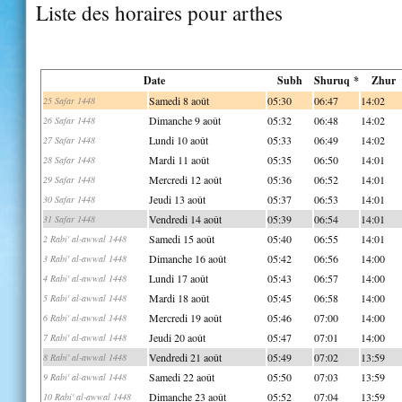
Liste des horaires pour arthes
Date
Subh
Shuruq *
Zhur
Samedi 8 août
05:30
06:47
14:02
25 Safar 1448
Dimanche 9 août
05:32
06:48
14:02
26 Safar 1448
Lundi 10 août
05:33
06:49
14:02
27 Safar 1448
Mardi 11 août
05:35
06:50
14:01
28 Safar 1448
Mercredi 12 août
05:36
06:52
14:01
29 Safar 1448
Jeudi 13 août
05:37
06:53
14:01
30 Safar 1448
Vendredi 14 août
05:39
06:54
14:01
31 Safar 1448
Samedi 15 août
05:40
06:55
14:01
2 Rabi' al-awwal 1448
Dimanche 16 août
05:42
06:56
14:00
3 Rabi' al-awwal 1448
Lundi 17 août
05:43
06:57
14:00
4 Rabi' al-awwal 1448
Mardi 18 août
05:45
06:58
14:00
5 Rabi' al-awwal 1448
Mercredi 19 août
05:46
07:00
14:00
6 Rabi' al-awwal 1448
Jeudi 20 août
05:47
07:01
14:00
7 Rabi' al-awwal 1448
Vendredi 21 août
05:49
07:02
13:59
8 Rabi' al-awwal 1448
Samedi 22 août
05:50
07:03
13:59
9 Rabi' al-awwal 1448
Dimanche 23 août
05:52
07:04
13:59
10 Rabi' al-awwal 1448