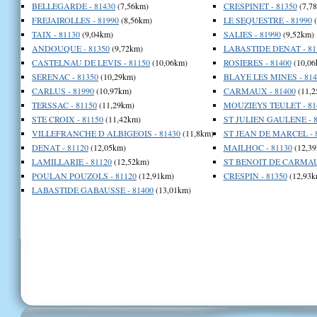
BELLEGARDE - 81430
(7,56km)
CRESPINET - 81350
(7,7
FREJAIROLLES - 81990
(8,56km)
LE SEQUESTRE - 81990
(
TAIX - 81130
(9,04km)
SALIES - 81990
(9,52km)
ANDOUQUE - 81350
(9,72km)
LABASTIDE DENAT - 81
CASTELNAU DE LEVIS - 81150
(10,06km)
ROSIERES - 81400
(10,06
SERENAC - 81350
(10,29km)
BLAYE LES MINES - 814
CARLUS - 81990
(10,97km)
CARMAUX - 81400
(11,2
TERSSAC - 81150
(11,29km)
MOUZIEYS TEULET - 81
STE CROIX - 81150
(11,42km)
ST JULIEN GAULENE - 8
VILLEFRANCHE D ALBIGEOIS - 81430
(11,8km)
ST JEAN DE MARCEL - 
DENAT - 81120
(12,05km)
MAILHOC - 81130
(12,39
LAMILLARIE - 81120
(12,52km)
ST BENOIT DE CARMAUX
POULAN POUZOLS - 81120
(12,91km)
CRESPIN - 81350
(12,93k
LABASTIDE GABAUSSE - 81400
(13,01km)