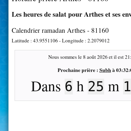
Les heures de salat pour Arthes et ses en
Calendrier ramadan Arthes - 81160
Latitude :
43.9551106
- Longitude :
2.2079012
Nous sommes le
8 août 2026
et il est
21
Prochaine prière :
Subh
à
03:32:
Dans
h
m
6
25