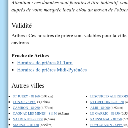
Attention : ces données sont fournies à titre indicatif, vou
auprès de votre mosquée locale et/ou au moyen de l'obser
Validité
Arthes : Ces horaires de prière sont valables pour la ville
environs.
Proche de Arthes
Horaires de prières 81 Tarn
Horaires de prières Midi-Pyrénées
Autres villes
ST JUERY - 81160
(0,91km)
LESCURE D ALBIGEOIS 
CUNAC - 81990
(3,15km)
ST GREGOIRE - 81350
(4
CAMBON - 81990
(4,77km)
ALBI - 81000
(4,92km)
CAGNAC LES MINES - 81130
(6,3km)
LE GARRIC - 81450
(6,55
VALDERIES - 81350
(6,6km)
SAUSSENAC - 81350
(6,
MARSAL - 81430
(6,95km)
PUYGOUZON - 81990
(6