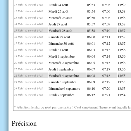
Lundi 24 août
05:53
07:05
13:59
11 Rabi' al-awwal 1448
Mardi 25 août
05:54
07:06
13:58
12 Rabi' al-awwal 1448
Mercredi 26 août
05:56
07:08
13:58
13 Rabi' al-awwal 1448
Jeudi 27 août
05:57
07:09
13:58
14 Rabi' al-awwal 1448
Vendredi 28 août
05:58
07:10
13:57
15 Rabi' al-awwal 1448
Samedi 29 août
06:00
07:11
13:57
16 Rabi' al-awwal 1448
Dimanche 30 août
06:01
07:12
13:57
17 Rabi' al-awwal 1448
Lundi 31 août
06:03
07:13
13:56
18 Rabi' al-awwal 1448
Mardi 1 septembre
06:04
07:14
13:56
19 Rabi' al-awwal 1448
Mercredi 2 septembre
06:05
07:15
13:56
20 Rabi' al-awwal 1448
Jeudi 3 septembre
06:07
07:17
13:56
21 Rabi' al-awwal 1448
Vendredi 4 septembre
06:08
07:18
13:55
22 Rabi' al-awwal 1448
Samedi 5 septembre
06:09
07:19
13:55
23 Rabi' al-awwal 1448
Dimanche 6 septembre
06:10
07:20
13:55
24 Rabi' al-awwal 1448
Lundi 7 septembre
06:12
07:21
13:54
25 Rabi' al-awwal 1448
* Attention, le shuruq n'est pas une prière ! C'est simplement l'heure avant laquelle l
Précision