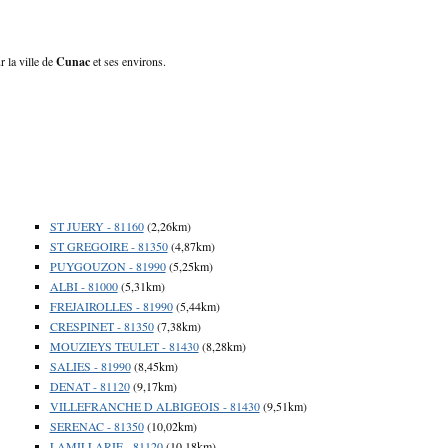
r la ville de
Cunac
et ses environs.
ST JUERY - 81160
(2,26km)
ST GREGOIRE - 81350
(4,87km)
PUYGOUZON - 81990
(5,25km)
ALBI - 81000
(5,31km)
FREJAIROLLES - 81990
(5,44km)
CRESPINET - 81350
(7,38km)
MOUZIEYS TEULET - 81430
(8,28km)
SALIES - 81990
(8,45km)
DENAT - 81120
(9,17km)
VILLEFRANCHE D ALBIGEOIS - 81430
(9,51km)
SERENAC - 81350
(10,02km)
LAMILLARIE - 81120
(10,18km)