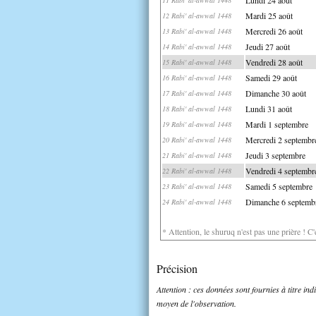
Mardi 25 août
12 Rabi' al-awwal 1448
Mercredi 26 août
13 Rabi' al-awwal 1448
Jeudi 27 août
14 Rabi' al-awwal 1448
Vendredi 28 août
15 Rabi' al-awwal 1448
Samedi 29 août
16 Rabi' al-awwal 1448
Dimanche 30 août
17 Rabi' al-awwal 1448
Lundi 31 août
18 Rabi' al-awwal 1448
Mardi 1 septembre
19 Rabi' al-awwal 1448
Mercredi 2 septembr
20 Rabi' al-awwal 1448
Jeudi 3 septembre
21 Rabi' al-awwal 1448
Vendredi 4 septembr
22 Rabi' al-awwal 1448
Samedi 5 septembre
23 Rabi' al-awwal 1448
Dimanche 6 septemb
24 Rabi' al-awwal 1448
* Attention, le shuruq n'est pas une prière ! C
Précision
Attention : ces données sont fournies à titre in
moyen de l'observation.