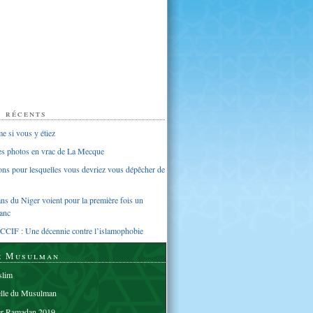
s récents
 si vous y étiez
ues photos en vrac de La Mecque
sons pour lesquelles vous devriez vous dépêcher de
s du Niger voient pour la première fois un
anc
CCIF : Une décennie contre l’islamophobie
e Musulman
lim
elle du Musulman
er Ramadan 2019