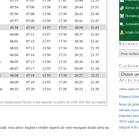
05:54
07:06
13:58
17:40
20:44
21:51
Revue d
05:56
07:08
13:58
17:39
20:43
21:49
Horaire p
05:57
07:09
13:58
17:38
20:41
21:47
Annuaire
05:58
07:10
13:57
17:37
20:39
21:45
Islam
(se
06:00
07:11
13:57
17:36
20:37
21:43
06:01
07:12
13:57
17:35
20:36
21:41
Recherc
06:03
07:13
13:56
17:34
20:34
21:39
06:04
07:14
13:56
17:33
20:32
21:37
e
06:05
07:15
13:56
17:32
20:30
21:36
Catégor
06:07
07:17
13:55
17:31
20:29
21:34
e
06:08
07:18
13:55
17:30
20:27
21:32
Accès p
06:09
07:19
13:55
17:29
20:25
21:30
re
06:10
07:20
13:54
17:28
20:23
21:28
adhan
applicat
Finance Isla
'est simplement l'heure avant laquelle la prière du subh doit être accomplie
heure de prie
mecque
logici
Palestine
prie
2010
salat
sm
intégral
web
dicatif, vous devez toujours vérifier auprès de votre mosquée locale et/ou au