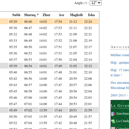
Angle
:
(?)
Subh
Shuruq *
Zhur
Asr
Maghrib
Isha
05:29
06:46
14:02
17:54
21:12
22:24
05:30
06:47
14:02
17:53
21:11
22:22
05:32
06:48
14:02
17:53
21:09
22:21
05:33
06:49
14:01
17:52
21:08
22:19
Article
05:35
06:50
14:01
17:51
21:07
22:17
05:36
06:52
14:01
17:51
21:05
22:15
Médine comme
05:37
06:53
14:01
17:50
21:04
22:14
Hajj : quelq
05:39
06:54
14:01
17:49
21:02
22:12
Hajj : 17 rai
05:40
06:55
14:01
17:48
21:01
22:10
le faire !
05:42
06:56
14:00
17:48
20:59
22:08
Des musulman
05:43
06:57
14:00
17:47
20:57
22:06
Musulman bl
05:45
06:58
14:00
17:46
20:56
22:04
2003-2013 – 
05:46
07:00
14:00
17:45
20:54
22:03
05:47
07:01
14:00
17:44
20:53
22:01
Le Guid
05:49
07:02
13:59
17:44
20:51
21:59
Sms4mus
05:50
07:03
13:59
17:43
20:49
21:57
La Citad
05:52
07:04
13:59
17:42
20:48
21:55
Calendri
05:53
07:05
13:58
17:41
20:46
21:53