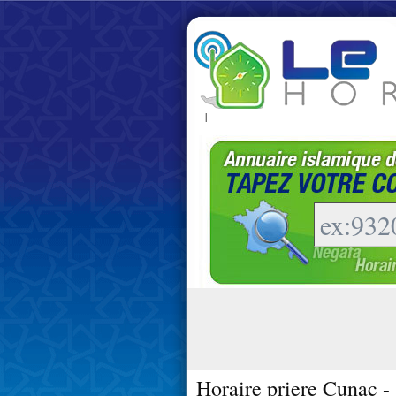
|
Horaire priere Cunac -