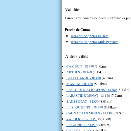
Validité
Cunac : Ces horaires de prière sont valables pou
Proche de Cunac
Horaires de prières 81 Tarn
Horaires de prières Midi-Pyrénées
Autres villes
CAMBON - 81990
(1,9km)
ARTHES - 81160
(3,15km)
BELLEGARDE - 81430
(4,9km)
MARSAL - 81430
(5,31km)
LESCURE D ALBIGEOIS - 81380
(5,33km)
LABASTIDE DENAT - 81120
(7,2km)
SAUSSENAC - 81350
(8,01km)
LE SEQUESTRE - 81990
(8,44km)
CAGNAC LES MINES - 81130
(8,97km)
VALDERIES - 81350
(9,33km)
LE GARRIC - 81450
(9,69km)
CARLUS - 81990
(10,07km)