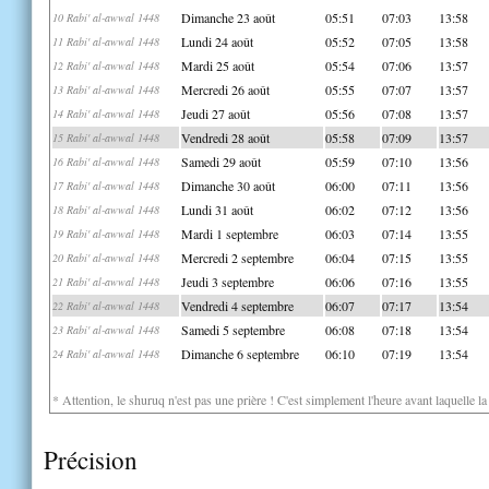
Dimanche 23 août
05:51
07:03
13:58
10 Rabi' al-awwal 1448
Lundi 24 août
05:52
07:05
13:58
11 Rabi' al-awwal 1448
Mardi 25 août
05:54
07:06
13:57
12 Rabi' al-awwal 1448
Mercredi 26 août
05:55
07:07
13:57
13 Rabi' al-awwal 1448
Jeudi 27 août
05:56
07:08
13:57
14 Rabi' al-awwal 1448
Vendredi 28 août
05:58
07:09
13:57
15 Rabi' al-awwal 1448
Samedi 29 août
05:59
07:10
13:56
16 Rabi' al-awwal 1448
Dimanche 30 août
06:00
07:11
13:56
17 Rabi' al-awwal 1448
Lundi 31 août
06:02
07:12
13:56
18 Rabi' al-awwal 1448
Mardi 1 septembre
06:03
07:14
13:55
19 Rabi' al-awwal 1448
Mercredi 2 septembre
06:04
07:15
13:55
20 Rabi' al-awwal 1448
Jeudi 3 septembre
06:06
07:16
13:55
21 Rabi' al-awwal 1448
Vendredi 4 septembre
06:07
07:17
13:54
22 Rabi' al-awwal 1448
Samedi 5 septembre
06:08
07:18
13:54
23 Rabi' al-awwal 1448
Dimanche 6 septembre
06:10
07:19
13:54
24 Rabi' al-awwal 1448
* Attention, le shuruq n'est pas une prière ! C'est simplement l'heure avant laquelle l
Précision