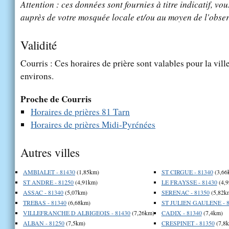
Attention : ces données sont fournies à titre indicatif, vou
auprès de votre mosquée locale et/ou au moyen de l'obser
Validité
Courris : Ces horaires de prière sont valables pour la vill
environs.
Proche de Courris
Horaires de prières 81 Tarn
Horaires de prières Midi-Pyrénées
Autres villes
AMBIALET - 81430
(1,85km)
ST CIRGUE - 81340
(3,66
ST ANDRE - 81250
(4,91km)
LE FRAYSSE - 81430
(4,
ASSAC - 81340
(5,07km)
SERENAC - 81350
(5,82k
TREBAS - 81340
(6,68km)
ST JULIEN GAULENE - 8
VILLEFRANCHE D ALBIGEOIS - 81430
(7,26km)
CADIX - 81340
(7,4km)
ALBAN - 81250
(7,5km)
CRESPINET - 81350
(7,8