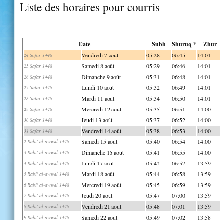
Liste des horaires pour courris
Date
Subh
Shuruq *
Zhur
Vendredi 7 août
05:28
06:45
14:01
24 Safar 1448
Samedi 8 août
05:29
06:46
14:01
25 Safar 1448
Dimanche 9 août
05:31
06:48
14:01
26 Safar 1448
Lundi 10 août
05:32
06:49
14:01
27 Safar 1448
Mardi 11 août
05:34
06:50
14:01
28 Safar 1448
Mercredi 12 août
05:35
06:51
14:00
29 Safar 1448
Jeudi 13 août
05:37
06:52
14:00
30 Safar 1448
Vendredi 14 août
05:38
06:53
14:00
31 Safar 1448
Samedi 15 août
05:40
06:54
14:00
2 Rabi' al-awwal 1448
Dimanche 16 août
05:41
06:55
14:00
3 Rabi' al-awwal 1448
Lundi 17 août
05:42
06:57
13:59
4 Rabi' al-awwal 1448
Mardi 18 août
05:44
06:58
13:59
5 Rabi' al-awwal 1448
Mercredi 19 août
05:45
06:59
13:59
6 Rabi' al-awwal 1448
Jeudi 20 août
05:47
07:00
13:59
7 Rabi' al-awwal 1448
Vendredi 21 août
05:48
07:01
13:59
8 Rabi' al-awwal 1448
Samedi 22 août
05:49
07:02
13:58
9 Rabi' al-awwal 1448