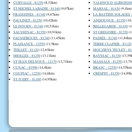
CURVALLE - 81250
(8,32km)
VALENCE D ALBIGEOIS 
ST MICHEL LABADIE - 81340
(9,07km)
MARSAL - 81430
(9,1km)
FRAISSINES - 81340
(9,67km)
LA BASTIDE SOLAGES -
PAULINET - 81250
(10,42km)
ANDOUQUE - 81350
(10
LE DOURN - 81340
(10,51km)
BELLEGARDE - 81430
(1
SAUSSENAC - 81350
(10,91km)
ST GREGOIRE - 81350
(1
FAUSSERGUES - 81340
(11,45km)
PADIES - 81340
(11,84km
PLAISANCE - 12550
(11,9km)
TERRE CLAPIER - 81120
TEILLET - 81120
(12,63km)
MOUZIEYS TEULET - 81
MIOLLES - 81250
(13,11km)
RAYSSAC - 81330
(13,59
ST JEAN DELNOUS - 12170
(13,71km)
MASSALS - 81250
(13,79
CUNAC - 81990
(14,4km)
BRASC - 12550
(14,55km
COUPIAC - 12550
(14,6km)
CRESPIN - 81350
(14,89k
ST JUERY - 81160
(14,95km)