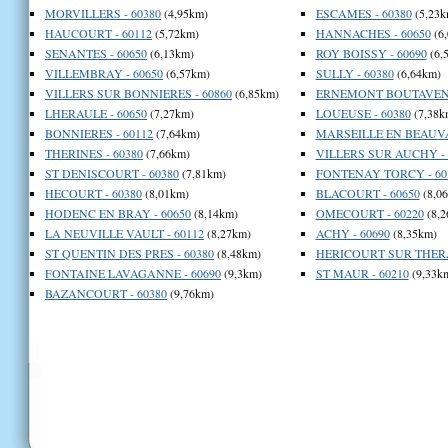
MORVILLERS - 60380
(4,95km)
ESCAMES - 60380
(5,23k
HAUCOURT - 60112
(5,72km)
HANNACHES - 60650
(6
SENANTES - 60650
(6,13km)
ROY BOISSY - 60690
(6,
VILLEMBRAY - 60650
(6,57km)
SULLY - 60380
(6,64km)
VILLERS SUR BONNIERES - 60860
(6,85km)
ERNEMONT BOUTAVENT 
LHERAULE - 60650
(7,27km)
LOUEUSE - 60380
(7,38k
BONNIERES - 60112
(7,64km)
MARSEILLE EN BEAUVAI
THERINES - 60380
(7,66km)
VILLERS SUR AUCHY - 
ST DENISCOURT - 60380
(7,81km)
FONTENAY TORCY - 60
HECOURT - 60380
(8,01km)
BLACOURT - 60650
(8,0
HODENC EN BRAY - 60650
(8,14km)
OMECOURT - 60220
(8,2
LA NEUVILLE VAULT - 60112
(8,27km)
ACHY - 60690
(8,35km)
ST QUENTIN DES PRES - 60380
(8,48km)
HERICOURT SUR THERAI
FONTAINE LAVAGANNE - 60690
(9,3km)
ST MAUR - 60210
(9,33k
BAZANCOURT - 60380
(9,76km)