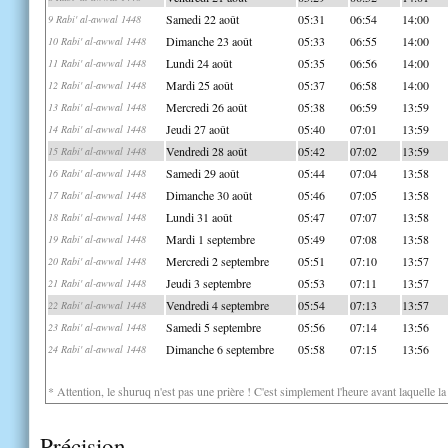
Samedi 22 août
05:31
06:54
14:00
9 Rabi' al-awwal 1448
Dimanche 23 août
05:33
06:55
14:00
10 Rabi' al-awwal 1448
Lundi 24 août
05:35
06:56
14:00
11 Rabi' al-awwal 1448
Mardi 25 août
05:37
06:58
14:00
12 Rabi' al-awwal 1448
Mercredi 26 août
05:38
06:59
13:59
13 Rabi' al-awwal 1448
Jeudi 27 août
05:40
07:01
13:59
14 Rabi' al-awwal 1448
Vendredi 28 août
05:42
07:02
13:59
15 Rabi' al-awwal 1448
Samedi 29 août
05:44
07:04
13:58
16 Rabi' al-awwal 1448
Dimanche 30 août
05:46
07:05
13:58
17 Rabi' al-awwal 1448
Lundi 31 août
05:47
07:07
13:58
18 Rabi' al-awwal 1448
Mardi 1 septembre
05:49
07:08
13:58
19 Rabi' al-awwal 1448
Mercredi 2 septembre
05:51
07:10
13:57
20 Rabi' al-awwal 1448
Jeudi 3 septembre
05:53
07:11
13:57
21 Rabi' al-awwal 1448
Vendredi 4 septembre
05:54
07:13
13:57
22 Rabi' al-awwal 1448
Samedi 5 septembre
05:56
07:14
13:56
23 Rabi' al-awwal 1448
Dimanche 6 septembre
05:58
07:15
13:56
24 Rabi' al-awwal 1448
* Attention, le shuruq n'est pas une prière ! C'est simplement l'heure avant laquelle l
Précision