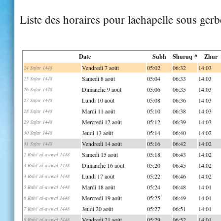
Liste des horaires pour lachapelle sous ger
Date
Subh
Shuruq *
Zhur
Vendredi 7 août
05:02
06:32
14:03
24 Safar 1448
Samedi 8 août
05:04
06:33
14:03
25 Safar 1448
Dimanche 9 août
05:06
06:35
14:03
26 Safar 1448
Lundi 10 août
05:08
06:36
14:03
27 Safar 1448
Mardi 11 août
05:10
06:38
14:03
28 Safar 1448
Mercredi 12 août
05:12
06:39
14:03
29 Safar 1448
Jeudi 13 août
05:14
06:40
14:02
30 Safar 1448
Vendredi 14 août
05:16
06:42
14:02
31 Safar 1448
Samedi 15 août
05:18
06:43
14:02
2 Rabi' al-awwal 1448
Dimanche 16 août
05:20
06:45
14:02
3 Rabi' al-awwal 1448
Lundi 17 août
05:22
06:46
14:02
4 Rabi' al-awwal 1448
Mardi 18 août
05:24
06:48
14:01
5 Rabi' al-awwal 1448
Mercredi 19 août
05:25
06:49
14:01
6 Rabi' al-awwal 1448
Jeudi 20 août
05:27
06:51
14:01
7 Rabi' al-awwal 1448
Vendredi 21 août
05:29
06:52
14:01
8 Rabi' al-awwal 1448