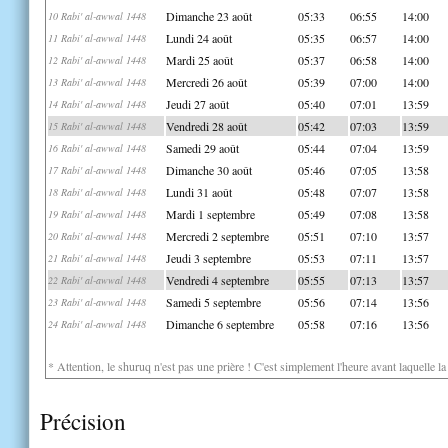
Dimanche 23 août
05:33
06:55
14:00
10 Rabi' al-awwal 1448
Lundi 24 août
05:35
06:57
14:00
11 Rabi' al-awwal 1448
Mardi 25 août
05:37
06:58
14:00
12 Rabi' al-awwal 1448
Mercredi 26 août
05:39
07:00
14:00
13 Rabi' al-awwal 1448
Jeudi 27 août
05:40
07:01
13:59
14 Rabi' al-awwal 1448
Vendredi 28 août
05:42
07:03
13:59
15 Rabi' al-awwal 1448
Samedi 29 août
05:44
07:04
13:59
16 Rabi' al-awwal 1448
Dimanche 30 août
05:46
07:05
13:58
17 Rabi' al-awwal 1448
Lundi 31 août
05:48
07:07
13:58
18 Rabi' al-awwal 1448
Mardi 1 septembre
05:49
07:08
13:58
19 Rabi' al-awwal 1448
Mercredi 2 septembre
05:51
07:10
13:57
20 Rabi' al-awwal 1448
Jeudi 3 septembre
05:53
07:11
13:57
21 Rabi' al-awwal 1448
Vendredi 4 septembre
05:55
07:13
13:57
22 Rabi' al-awwal 1448
Samedi 5 septembre
05:56
07:14
13:56
23 Rabi' al-awwal 1448
Dimanche 6 septembre
05:58
07:16
13:56
24 Rabi' al-awwal 1448
* Attention, le shuruq n'est pas une prière ! C'est simplement l'heure avant laquelle l
Précision