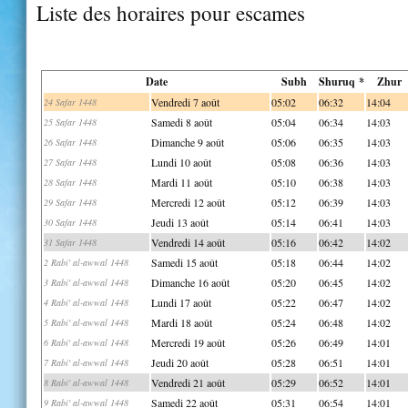
Liste des horaires pour escames
Date
Subh
Shuruq *
Zhur
Vendredi 7 août
05:02
06:32
14:04
24 Safar 1448
Samedi 8 août
05:04
06:34
14:03
25 Safar 1448
Dimanche 9 août
05:06
06:35
14:03
26 Safar 1448
Lundi 10 août
05:08
06:36
14:03
27 Safar 1448
Mardi 11 août
05:10
06:38
14:03
28 Safar 1448
Mercredi 12 août
05:12
06:39
14:03
29 Safar 1448
Jeudi 13 août
05:14
06:41
14:03
30 Safar 1448
Vendredi 14 août
05:16
06:42
14:02
31 Safar 1448
Samedi 15 août
05:18
06:44
14:02
2 Rabi' al-awwal 1448
Dimanche 16 août
05:20
06:45
14:02
3 Rabi' al-awwal 1448
Lundi 17 août
05:22
06:47
14:02
4 Rabi' al-awwal 1448
Mardi 18 août
05:24
06:48
14:02
5 Rabi' al-awwal 1448
Mercredi 19 août
05:26
06:49
14:01
6 Rabi' al-awwal 1448
Jeudi 20 août
05:28
06:51
14:01
7 Rabi' al-awwal 1448
Vendredi 21 août
05:29
06:52
14:01
8 Rabi' al-awwal 1448
Samedi 22 août
05:31
06:54
14:01
9 Rabi' al-awwal 1448