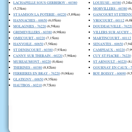
LACHAPELLE SOUS GERBEROY - 60380
LOUEUSE - 60380
(5,24k
(5,23km)
MORVILLERS - 60380
(6
ST SAMSON LA POTERIE - 60220
(5,89km)
GANCOURT ST ETIENNE 
HANNACHES - 60650
(6,05km)
VROCOURT - 60112
(6,8
MOLAGNIES - 76220
(6,59km)
DOUDEAUVILLE - 7622
GREMEVILLERS - 60380
(6,98km)
VILLERS SUR AUCHY - 
OMECOURT - 60220
(7,15km)
MARTINCOURT - 60112
HANVOILE - 60650
(7,58km)
SENANTES - 60650
(7,94
ST DENISCOURT - 60380
(7,93km)
CAMPEAUX - 60220
(7,9
CANNY SUR THERAIN - 60220
(7,96km)
CUY ST FIACRE - 76220
MUREAUMONT - 60220
(8,6km)
ST ARNOULT - 60220
(8,
THERINES - 60380
(8,82km)
GOURNAY EN CAUX - 7
FERRIERES EN BRAY - 76220
(9,06km)
ROY BOISSY - 60690
(9,
GLATIGNY - 60650
(9,35km)
HAUTBOS - 60210
(9,72km)