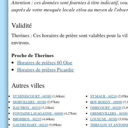
Attention : ces données sont fournies à titre indicatif, vou
auprès de votre mosquée locale et/ou au moyen de l'obser
Validité
Therines : Ces horaires de prière sont valables pour la vi
environs.
Proche de Therines
Horaires de prières 60 Oise
Horaires de prières Picardie
Autres villes
ST DENISCOURT - 60380
(1,66km)
ST MAUR - 60210
(2,05k
MORVILLERS - 60380
(2,97km)
ROY BOISSY - 60690
(3,
HAUTBOS - 60210
(3,24km)
OMECOURT - 60220
(3,4
FONTAINE LAVAGANNE - 60690
(4,27km)
GREMEVILLERS - 60380
BROMBOS - 60210
(4,66km)
LOUEUSE - 60380
(5,01k
GAUDECHART - 60210
(5,09km)
THIEULOY ST ANTOINE 