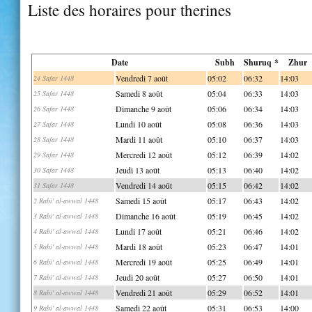
Liste des horaires pour therines
Date
Subh
Shuruq *
Zhur
Vendredi 7 août
05:02
06:32
14:03
24 Safar 1448
Samedi 8 août
05:04
06:33
14:03
25 Safar 1448
Dimanche 9 août
05:06
06:34
14:03
26 Safar 1448
Lundi 10 août
05:08
06:36
14:03
27 Safar 1448
Mardi 11 août
05:10
06:37
14:03
28 Safar 1448
Mercredi 12 août
05:12
06:39
14:02
29 Safar 1448
Jeudi 13 août
05:13
06:40
14:02
30 Safar 1448
Vendredi 14 août
05:15
06:42
14:02
31 Safar 1448
Samedi 15 août
05:17
06:43
14:02
2 Rabi' al-awwal 1448
Dimanche 16 août
05:19
06:45
14:02
3 Rabi' al-awwal 1448
Lundi 17 août
05:21
06:46
14:02
4 Rabi' al-awwal 1448
Mardi 18 août
05:23
06:47
14:01
5 Rabi' al-awwal 1448
Mercredi 19 août
05:25
06:49
14:01
6 Rabi' al-awwal 1448
Jeudi 20 août
05:27
06:50
14:01
7 Rabi' al-awwal 1448
Vendredi 21 août
05:29
06:52
14:01
8 Rabi' al-awwal 1448
Samedi 22 août
05:31
06:53
14:00
9 Rabi' al-awwal 1448