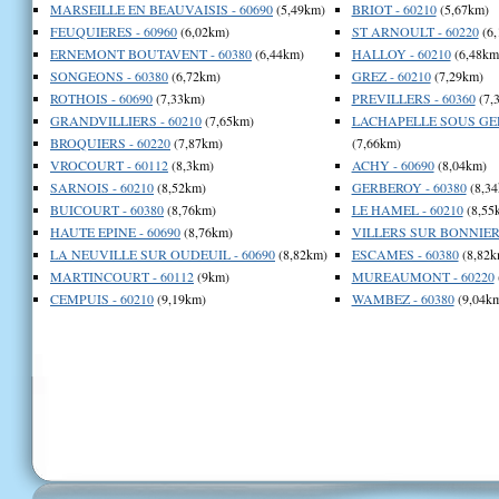
MARSEILLE EN BEAUVAISIS - 60690
(5,49km)
BRIOT - 60210
(5,67km)
FEUQUIERES - 60960
(6,02km)
ST ARNOULT - 60220
(6,
ERNEMONT BOUTAVENT - 60380
(6,44km)
HALLOY - 60210
(6,48km
SONGEONS - 60380
(6,72km)
GREZ - 60210
(7,29km)
ROTHOIS - 60690
(7,33km)
PREVILLERS - 60360
(7,
GRANDVILLIERS - 60210
(7,65km)
LACHAPELLE SOUS GER
BROQUIERS - 60220
(7,87km)
(7,66km)
VROCOURT - 60112
(8,3km)
ACHY - 60690
(8,04km)
SARNOIS - 60210
(8,52km)
GERBEROY - 60380
(8,34
BUICOURT - 60380
(8,76km)
LE HAMEL - 60210
(8,55
HAUTE EPINE - 60690
(8,76km)
VILLERS SUR BONNIERE
LA NEUVILLE SUR OUDEUIL - 60690
(8,82km)
ESCAMES - 60380
(8,82k
MARTINCOURT - 60112
(9km)
MUREAUMONT - 60220
CEMPUIS - 60210
(9,19km)
WAMBEZ - 60380
(9,04k