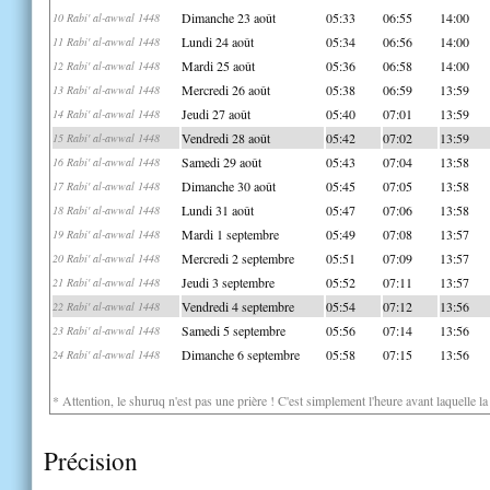
Dimanche 23 août
05:33
06:55
14:00
10 Rabi' al-awwal 1448
Lundi 24 août
05:34
06:56
14:00
11 Rabi' al-awwal 1448
Mardi 25 août
05:36
06:58
14:00
12 Rabi' al-awwal 1448
Mercredi 26 août
05:38
06:59
13:59
13 Rabi' al-awwal 1448
Jeudi 27 août
05:40
07:01
13:59
14 Rabi' al-awwal 1448
Vendredi 28 août
05:42
07:02
13:59
15 Rabi' al-awwal 1448
Samedi 29 août
05:43
07:04
13:58
16 Rabi' al-awwal 1448
Dimanche 30 août
05:45
07:05
13:58
17 Rabi' al-awwal 1448
Lundi 31 août
05:47
07:06
13:58
18 Rabi' al-awwal 1448
Mardi 1 septembre
05:49
07:08
13:57
19 Rabi' al-awwal 1448
Mercredi 2 septembre
05:51
07:09
13:57
20 Rabi' al-awwal 1448
Jeudi 3 septembre
05:52
07:11
13:57
21 Rabi' al-awwal 1448
Vendredi 4 septembre
05:54
07:12
13:56
22 Rabi' al-awwal 1448
Samedi 5 septembre
05:56
07:14
13:56
23 Rabi' al-awwal 1448
Dimanche 6 septembre
05:58
07:15
13:56
24 Rabi' al-awwal 1448
* Attention, le shuruq n'est pas une prière ! C'est simplement l'heure avant laquelle l
Précision