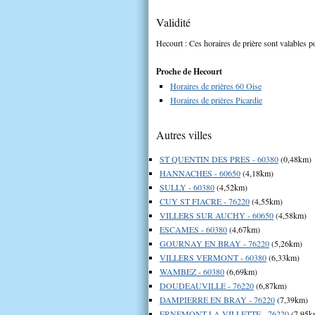
Validité
Hecourt : Ces horaires de prière sont valables po
Proche de Hecourt
Horaires de prières 60 Oise
Horaires de prières Picardie
Autres villes
ST QUENTIN DES PRES - 60380
(0,48km)
HANNACHES - 60650
(4,18km)
SULLY - 60380
(4,52km)
CUY ST FIACRE - 76220
(4,55km)
VILLERS SUR AUCHY - 60650
(4,58km)
ESCAMES - 60380
(4,67km)
GOURNAY EN BRAY - 76220
(5,26km)
VILLERS VERMONT - 60380
(6,33km)
WAMBEZ - 60380
(6,69km)
DOUDEAUVILLE - 76220
(6,87km)
DAMPIERRE EN BRAY - 76220
(7,39km)
ERNEMONT LA VILLETTE - 76220
(7,95k