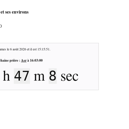
et ses environs
0
mes le
6 août 2026
et il est
15:15:52
.
haine prière :
Asr
à
16:03:00
h
m
sec
47
7