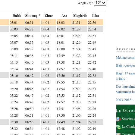
Angle
:
(?)
Subh
Shuruq *
Zhur
Asr
Maghrib
Isha
05:01
06:31
14:04
18:03
21:31
22:56
05:03
06:32
14:04
18:02
21:29
22:54
05:05
06:34
14:04
18:01
21:28
22:51
05:07
06:35
14:03
18:01
21:26
22:49
Article
05:09
06:37
14:03
18:00
21:24
22:47
05:11
06:38
14:03
17:59
21:22
22:45
Médine comme
05:13
06:40
14:03
17:58
21:21
22:42
Hajj : quelq
05:14
06:41
14:03
17:57
21:19
22:40
Hajj : 17 rai
05:16
06:42
14:03
17:56
21:17
22:38
le faire !
05:18
06:44
14:02
17:55
21:15
22:35
Des musulman
05:20
06:45
14:02
17:54
21:13
22:33
Musulman bl
05:22
06:47
14:02
17:53
21:12
22:31
2003-2013 – 
05:24
06:48
14:02
17:52
21:10
22:28
05:26
06:50
14:02
17:51
21:08
22:26
Le Guid
05:28
06:51
14:01
17:50
21:06
22:24
Sms4mus
05:30
06:53
14:01
17:49
21:04
22:21
La Citad
05:32
06:54
14:01
17:48
21:02
22:19
Calendri
05:33
06:55
14:01
17:47
21:00
22:17