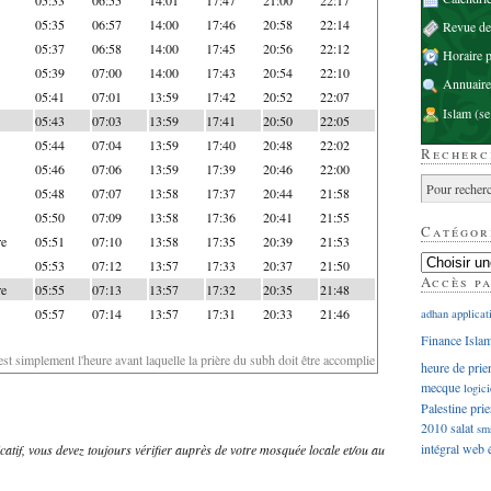
05:35
06:57
14:00
17:46
20:58
22:14
Revue d
05:37
06:58
14:00
17:45
20:56
22:12
Horaire p
05:39
07:00
14:00
17:43
20:54
22:10
Annuaire
05:41
07:01
13:59
17:42
20:52
22:07
Islam
(se
05:43
07:03
13:59
17:41
20:50
22:05
05:44
07:04
13:59
17:40
20:48
22:02
Recherc
05:46
07:06
13:59
17:39
20:46
22:00
05:48
07:07
13:58
17:37
20:44
21:58
05:50
07:09
13:58
17:36
20:41
21:55
Catégor
re
05:51
07:10
13:58
17:35
20:39
21:53
05:53
07:12
13:57
17:33
20:37
21:50
Accès p
re
05:55
07:13
13:57
17:32
20:35
21:48
05:57
07:14
13:57
17:31
20:33
21:46
adhan
applicat
Finance Isla
'est simplement l'heure avant laquelle la prière du subh doit être accomplie
heure de prie
mecque
logici
Palestine
prie
2010
salat
sm
intégral
web
dicatif, vous devez toujours vérifier auprès de votre mosquée locale et/ou au