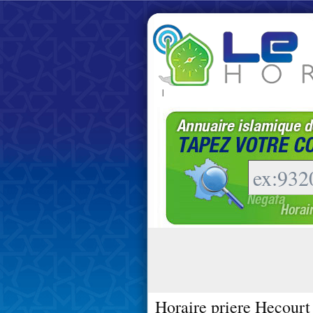
|
Horaire priere Hecourt