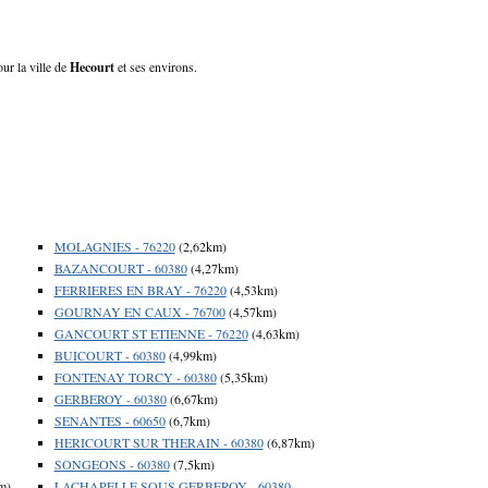
ur la ville de
Hecourt
et ses environs.
MOLAGNIES - 76220
(2,62km)
BAZANCOURT - 60380
(4,27km)
FERRIERES EN BRAY - 76220
(4,53km)
GOURNAY EN CAUX - 76700
(4,57km)
GANCOURT ST ETIENNE - 76220
(4,63km)
BUICOURT - 60380
(4,99km)
FONTENAY TORCY - 60380
(5,35km)
GERBEROY - 60380
(6,67km)
SENANTES - 60650
(6,7km)
HERICOURT SUR THERAIN - 60380
(6,87km)
SONGEONS - 60380
(7,5km)
m)
LACHAPELLE SOUS GERBEROY - 60380