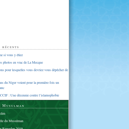
s récents
 si vous y étiez
ues photos en vrac de La Mecque
sons pour lesquelles vous devriez vous dépêcher de
s du Niger voient pour la première fois un
anc
CCIF : Une décennie contre l’islamophobie
e Musulman
lim
elle du Musulman
er Ramadan 2019