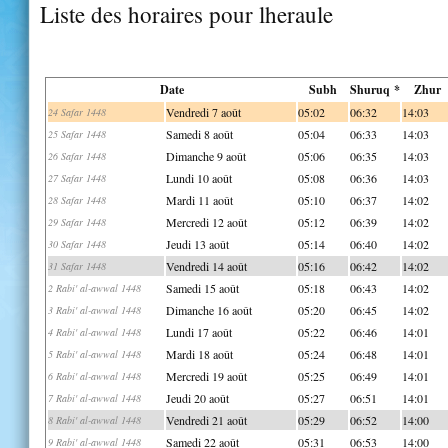
Liste des horaires pour lheraule
Date
Subh
Shuruq *
Zhur
Vendredi 7 août
05:02
06:32
14:03
24 Safar 1448
Samedi 8 août
05:04
06:33
14:03
25 Safar 1448
Dimanche 9 août
05:06
06:35
14:03
26 Safar 1448
Lundi 10 août
05:08
06:36
14:03
27 Safar 1448
Mardi 11 août
05:10
06:37
14:02
28 Safar 1448
Mercredi 12 août
05:12
06:39
14:02
29 Safar 1448
Jeudi 13 août
05:14
06:40
14:02
30 Safar 1448
Vendredi 14 août
05:16
06:42
14:02
31 Safar 1448
Samedi 15 août
05:18
06:43
14:02
2 Rabi' al-awwal 1448
Dimanche 16 août
05:20
06:45
14:02
3 Rabi' al-awwal 1448
Lundi 17 août
05:22
06:46
14:01
4 Rabi' al-awwal 1448
Mardi 18 août
05:24
06:48
14:01
5 Rabi' al-awwal 1448
Mercredi 19 août
05:25
06:49
14:01
6 Rabi' al-awwal 1448
Jeudi 20 août
05:27
06:51
14:01
7 Rabi' al-awwal 1448
Vendredi 21 août
05:29
06:52
14:00
8 Rabi' al-awwal 1448
Samedi 22 août
05:31
06:53
14:00
9 Rabi' al-awwal 1448