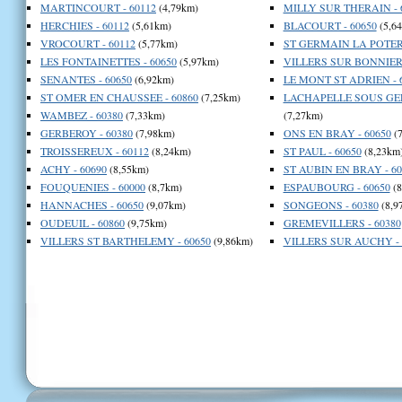
MARTINCOURT - 60112
(4,79km)
MILLY SUR THERAIN - 
HERCHIES - 60112
(5,61km)
BLACOURT - 60650
(5,6
VROCOURT - 60112
(5,77km)
ST GERMAIN LA POTERI
LES FONTAINETTES - 60650
(5,97km)
VILLERS SUR BONNIERE
SENANTES - 60650
(6,92km)
LE MONT ST ADRIEN - 
ST OMER EN CHAUSSEE - 60860
(7,25km)
LACHAPELLE SOUS GER
WAMBEZ - 60380
(7,33km)
(7,27km)
GERBEROY - 60380
(7,98km)
ONS EN BRAY - 60650
(7
TROISSEREUX - 60112
(8,24km)
ST PAUL - 60650
(8,23km
ACHY - 60690
(8,55km)
ST AUBIN EN BRAY - 60
FOUQUENIES - 60000
(8,7km)
ESPAUBOURG - 60650
(8
HANNACHES - 60650
(9,07km)
SONGEONS - 60380
(8,9
OUDEUIL - 60860
(9,75km)
GREMEVILLERS - 60380
VILLERS ST BARTHELEMY - 60650
(9,86km)
VILLERS SUR AUCHY - 