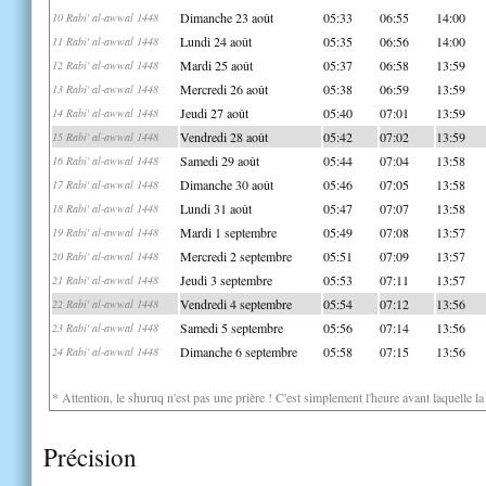
Dimanche 23 août
05:33
06:55
14:00
10 Rabi' al-awwal 1448
Lundi 24 août
05:35
06:56
14:00
11 Rabi' al-awwal 1448
Mardi 25 août
05:37
06:58
13:59
12 Rabi' al-awwal 1448
Mercredi 26 août
05:38
06:59
13:59
13 Rabi' al-awwal 1448
Jeudi 27 août
05:40
07:01
13:59
14 Rabi' al-awwal 1448
Vendredi 28 août
05:42
07:02
13:59
15 Rabi' al-awwal 1448
Samedi 29 août
05:44
07:04
13:58
16 Rabi' al-awwal 1448
Dimanche 30 août
05:46
07:05
13:58
17 Rabi' al-awwal 1448
Lundi 31 août
05:47
07:07
13:58
18 Rabi' al-awwal 1448
Mardi 1 septembre
05:49
07:08
13:57
19 Rabi' al-awwal 1448
Mercredi 2 septembre
05:51
07:09
13:57
20 Rabi' al-awwal 1448
Jeudi 3 septembre
05:53
07:11
13:57
21 Rabi' al-awwal 1448
Vendredi 4 septembre
05:54
07:12
13:56
22 Rabi' al-awwal 1448
Samedi 5 septembre
05:56
07:14
13:56
23 Rabi' al-awwal 1448
Dimanche 6 septembre
05:58
07:15
13:56
24 Rabi' al-awwal 1448
* Attention, le shuruq n'est pas une prière ! C'est simplement l'heure avant laquelle l
Précision