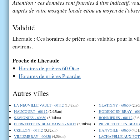
Attention : ces données sont fournies à titre indicatif, vou
auprès de votre mosquée locale et/ou au moyen de l'obser
Validité
Lheraule : Ces horaires de prière sont valables pour la vi
environs.
Proche de Lheraule
Horaires de prières 60 Oise
Horaires de prières Picardie
Autres villes
LA NEUVILLE VAULT - 60112
(1,47km)
GLATIGNY - 60650
(2,86
HAUCOURT - 60112
(2,95km)
HODENC EN BRAY - 60
SAVIGNIES - 60650
(3,34km)
BONNIERES - 60112
(3,6
PIERREFITE EN BEAUVAISIS - 60112
(3,78km)
PIERREFITTE EN BEAUVA
CRILLON - 60112
(3,82km)
HANVOILE - 60650
(4,51
VILLEMBRAY - 60650
(4,56km)
LACHAPELLE AUX POTS 