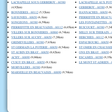
LACHAPELLE SOUS GERBEROY - 60380
LACHAPELLE AUX POTS 
(4,92km)
GERBEROY - 60380
(5,36
BONNIERES - 60112
(5,32km)
HANNACHES - 60650
(6
SAVIGNIES - 60650
(6,1km)
PIERREFITE EN BEAUVAI
SONGEONS - 60380
(6,59km)
LES FONTAINETTES - 6
PIERREFITTE EN BEAUVAISIS - 60112
(6,65km)
BUICOURT - 60380
(7,24
VILLERS SUR BONNIERES - 60860
(6,74km)
MILLY SUR THERAIN - 
VILLERS SUR AUCHY - 60650
(7,28km)
HERCHIES - 60112
(8,31
GREMEVILLERS - 60380
(7,63km)
ESPAUBOURG - 60650
(8
ST GERMAIN LA POTERIE - 60650
(8,54km)
ST OMER EN CHAUSSEE 
ST AUBIN EN BRAY - 60650
(8,62km)
ONS EN BRAY - 60650
(9
ACHY - 60690
(9,06km)
ESCAMES - 60380
(9,35k
CUIGY EN BRAY - 60850
(9,13km)
LE MONT ST ADRIEN - 
MORVILLERS - 60380
(9,61km)
MARSEILLE EN BEAUVAISIS - 60690
(9,76km)