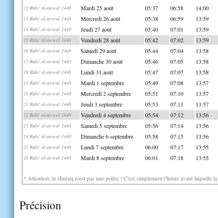
Mardi 25 août
05:37
06:58
14:00
12 Rabi' al-awwal 1448
Mercredi 26 août
05:38
06:59
13:59
13 Rabi' al-awwal 1448
Jeudi 27 août
05:40
07:01
13:59
14 Rabi' al-awwal 1448
Vendredi 28 août
05:42
07:02
13:59
15 Rabi' al-awwal 1448
Samedi 29 août
05:44
07:04
13:58
16 Rabi' al-awwal 1448
Dimanche 30 août
05:46
07:05
13:58
17 Rabi' al-awwal 1448
Lundi 31 août
05:47
07:07
13:58
18 Rabi' al-awwal 1448
Mardi 1 septembre
05:49
07:08
13:57
19 Rabi' al-awwal 1448
Mercredi 2 septembre
05:51
07:10
13:57
20 Rabi' al-awwal 1448
Jeudi 3 septembre
05:53
07:11
13:57
21 Rabi' al-awwal 1448
Vendredi 4 septembre
05:54
07:12
13:56
22 Rabi' al-awwal 1448
Samedi 5 septembre
05:56
07:14
13:56
23 Rabi' al-awwal 1448
Dimanche 6 septembre
05:58
07:15
13:56
24 Rabi' al-awwal 1448
Lundi 7 septembre
06:00
07:17
13:55
25 Rabi' al-awwal 1448
Mardi 8 septembre
06:01
07:18
13:55
26 Rabi' al-awwal 1448
* Attention, le shuruq n'est pas une prière ! C'est simplement l'heure avant laquelle l
Précision