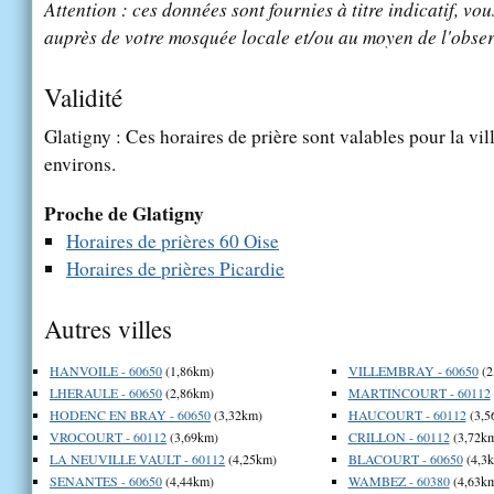
Attention : ces données sont fournies à titre indicatif, vou
auprès de votre mosquée locale et/ou au moyen de l'obser
Validité
Glatigny : Ces horaires de prière sont valables pour la vil
environs.
Proche de Glatigny
Horaires de prières 60 Oise
Horaires de prières Picardie
Autres villes
HANVOILE - 60650
(1,86km)
VILLEMBRAY - 60650
(2
LHERAULE - 60650
(2,86km)
MARTINCOURT - 60112
HODENC EN BRAY - 60650
(3,32km)
HAUCOURT - 60112
(3,5
VROCOURT - 60112
(3,69km)
CRILLON - 60112
(3,72k
LA NEUVILLE VAULT - 60112
(4,25km)
BLACOURT - 60650
(4,3
SENANTES - 60650
(4,44km)
WAMBEZ - 60380
(4,63k