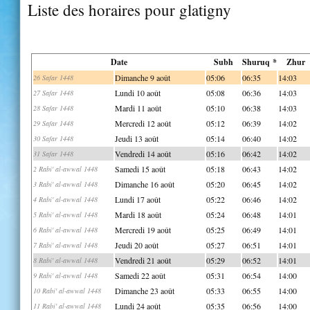
Liste des horaires pour glatigny
Date
Subh
Shuruq *
Zhur
Dimanche 9 août
05:06
06:35
14:03
26 Safar 1448
Lundi 10 août
05:08
06:36
14:03
27 Safar 1448
Mardi 11 août
05:10
06:38
14:03
28 Safar 1448
Mercredi 12 août
05:12
06:39
14:02
29 Safar 1448
Jeudi 13 août
05:14
06:40
14:02
30 Safar 1448
Vendredi 14 août
05:16
06:42
14:02
31 Safar 1448
Samedi 15 août
05:18
06:43
14:02
2 Rabi' al-awwal 1448
Dimanche 16 août
05:20
06:45
14:02
3 Rabi' al-awwal 1448
Lundi 17 août
05:22
06:46
14:02
4 Rabi' al-awwal 1448
Mardi 18 août
05:24
06:48
14:01
5 Rabi' al-awwal 1448
Mercredi 19 août
05:25
06:49
14:01
6 Rabi' al-awwal 1448
Jeudi 20 août
05:27
06:51
14:01
7 Rabi' al-awwal 1448
Vendredi 21 août
05:29
06:52
14:01
8 Rabi' al-awwal 1448
Samedi 22 août
05:31
06:54
14:00
9 Rabi' al-awwal 1448
Dimanche 23 août
05:33
06:55
14:00
10 Rabi' al-awwal 1448
Lundi 24 août
05:35
06:56
14:00
11 Rabi' al-awwal 1448