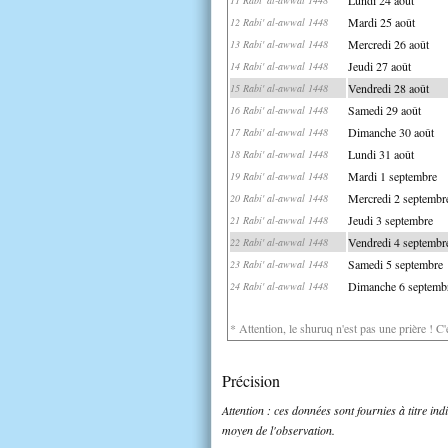
Mardi 25 août
12 Rabi' al-awwal 1448
Mercredi 26 août
13 Rabi' al-awwal 1448
Jeudi 27 août
14 Rabi' al-awwal 1448
Vendredi 28 août
15 Rabi' al-awwal 1448
Samedi 29 août
16 Rabi' al-awwal 1448
Dimanche 30 août
17 Rabi' al-awwal 1448
Lundi 31 août
18 Rabi' al-awwal 1448
Mardi 1 septembre
19 Rabi' al-awwal 1448
Mercredi 2 septembr
20 Rabi' al-awwal 1448
Jeudi 3 septembre
21 Rabi' al-awwal 1448
Vendredi 4 septembr
22 Rabi' al-awwal 1448
Samedi 5 septembre
23 Rabi' al-awwal 1448
Dimanche 6 septemb
24 Rabi' al-awwal 1448
* Attention, le shuruq n'est pas une prière ! C
Précision
Attention : ces données sont fournies à titre in
moyen de l'observation.