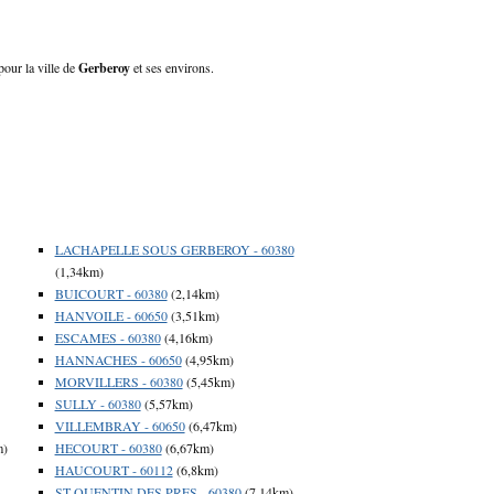
pour la ville de
Gerberoy
et ses environs.
LACHAPELLE SOUS GERBEROY - 60380
(1,34km)
BUICOURT - 60380
(2,14km)
HANVOILE - 60650
(3,51km)
ESCAMES - 60380
(4,16km)
HANNACHES - 60650
(4,95km)
MORVILLERS - 60380
(5,45km)
SULLY - 60380
(5,57km)
VILLEMBRAY - 60650
(6,47km)
m)
HECOURT - 60380
(6,67km)
HAUCOURT - 60112
(6,8km)
ST QUENTIN DES PRES - 60380
(7,14km)