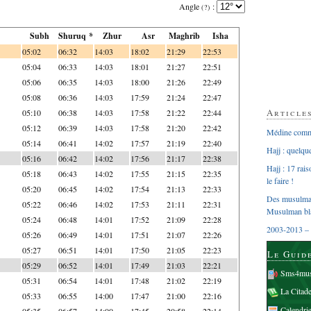
Angle
:
(?)
Subh
Shuruq *
Zhur
Asr
Maghrib
Isha
05:02
06:32
14:03
18:02
21:29
22:53
05:04
06:33
14:03
18:01
21:27
22:51
05:06
06:35
14:03
18:00
21:26
22:49
05:08
06:36
14:03
17:59
21:24
22:47
Article
05:10
06:38
14:03
17:58
21:22
22:44
05:12
06:39
14:03
17:58
21:20
22:42
Médine comme
05:14
06:41
14:02
17:57
21:19
22:40
Hajj : quelq
05:16
06:42
14:02
17:56
21:17
22:38
Hajj : 17 rai
05:18
06:43
14:02
17:55
21:15
22:35
le faire !
05:20
06:45
14:02
17:54
21:13
22:33
Des musulman
05:22
06:46
14:02
17:53
21:11
22:31
Musulman bl
05:24
06:48
14:01
17:52
21:09
22:28
2003-2013 – 
05:26
06:49
14:01
17:51
21:07
22:26
05:27
06:51
14:01
17:50
21:05
22:23
Le Guid
05:29
06:52
14:01
17:49
21:03
22:21
Sms4mus
05:31
06:54
14:01
17:48
21:02
22:19
La Citad
05:33
06:55
14:00
17:47
21:00
22:16
Calendri
05:35
06:57
14:00
17:45
20:58
22:14