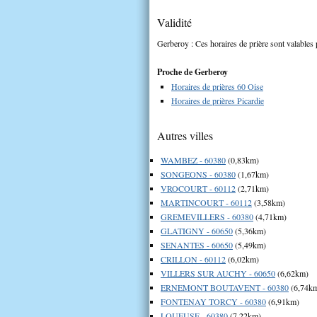
Validité
Gerberoy : Ces horaires de prière sont valables 
Proche de Gerberoy
Horaires de prières 60 Oise
Horaires de prières Picardie
Autres villes
WAMBEZ - 60380
(0,83km)
SONGEONS - 60380
(1,67km)
VROCOURT - 60112
(2,71km)
MARTINCOURT - 60112
(3,58km)
GREMEVILLERS - 60380
(4,71km)
GLATIGNY - 60650
(5,36km)
SENANTES - 60650
(5,49km)
CRILLON - 60112
(6,02km)
VILLERS SUR AUCHY - 60650
(6,62km)
ERNEMONT BOUTAVENT - 60380
(6,74k
FONTENAY TORCY - 60380
(6,91km)
LOUEUSE - 60380
(7,22km)