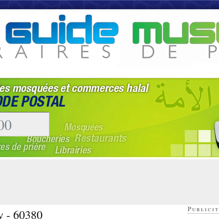
Publicit
y - 60380