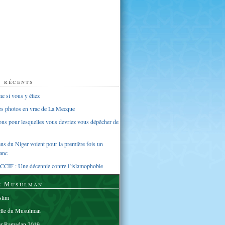
s récents
 si vous y étiez
ues photos en vrac de La Mecque
sons pour lesquelles vous devriez vous dépêcher de
s du Niger voient pour la première fois un
anc
CCIF : Une décennie contre l’islamophobie
e Musulman
lim
elle du Musulman
er Ramadan 2019