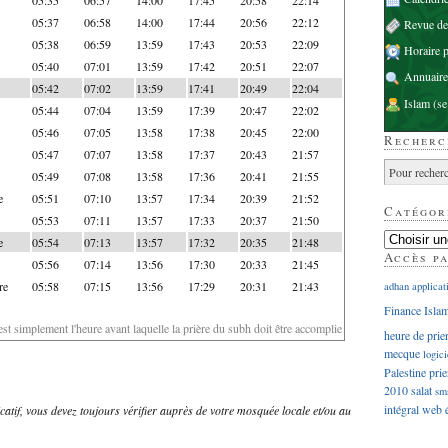
05:37
06:58
14:00
17:44
20:56
22:12
Revue d
05:38
06:59
13:59
17:43
20:53
22:09
Horaire p
05:40
07:01
13:59
17:42
20:51
22:07
Annuaire
05:42
07:02
13:59
17:41
20:49
22:04
Islam
(se
05:44
07:04
13:59
17:39
20:47
22:02
05:46
07:05
13:58
17:38
20:45
22:00
Recherc
05:47
07:07
13:58
17:37
20:43
21:57
05:49
07:08
13:58
17:36
20:41
21:55
e
05:51
07:10
13:57
17:34
20:39
21:52
Catégor
05:53
07:11
13:57
17:33
20:37
21:50
e
05:54
07:13
13:57
17:32
20:35
21:48
Accès p
05:56
07:14
13:56
17:30
20:33
21:45
re
05:58
07:15
13:56
17:29
20:31
21:43
adhan
applicat
Finance Isla
'est simplement l'heure avant laquelle la prière du subh doit être accomplie
heure de prie
mecque
logici
Palestine
prie
2010
salat
sm
intégral
web
dicatif, vous devez toujours vérifier auprès de votre mosquée locale et/ou au