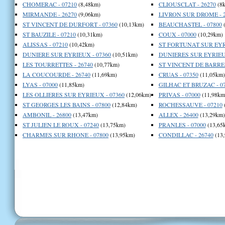
CHOMERAC - 07210
(8,48km)
CLIOUSCLAT - 26270
(8
MIRMANDE - 26270
(9,06km)
LIVRON SUR DROME - 2
ST VINCENT DE DURFORT - 07360
(10,13km)
BEAUCHASTEL - 07800
(
ST BAUZILE - 07210
(10,31km)
COUX - 07000
(10,29km)
ALISSAS - 07210
(10,42km)
ST FORTUNAT SUR EYRI
DUNIERE SUR EYRIEUX - 07360
(10,51km)
DUNIERES SUR EYRIEUX
LES TOURRETTES - 26740
(10,77km)
ST VINCENT DE BARRES
LA COUCOURDE - 26740
(11,69km)
CRUAS - 07350
(11,05km)
LYAS - 07000
(11,85km)
GILHAC ET BRUZAC - 0
LES OLLIERES SUR EYRIEUX - 07360
(12,06km)
PRIVAS - 07000
(11,98km
ST GEORGES LES BAINS - 07800
(12,84km)
ROCHESSAUVE - 07210
AMBONIL - 26800
(13,47km)
ALLEX - 26400
(13,29km)
ST JULIEN LE ROUX - 07240
(13,75km)
PRANLES - 07000
(13,65
CHARMES SUR RHONE - 07800
(13,95km)
CONDILLAC - 26740
(13