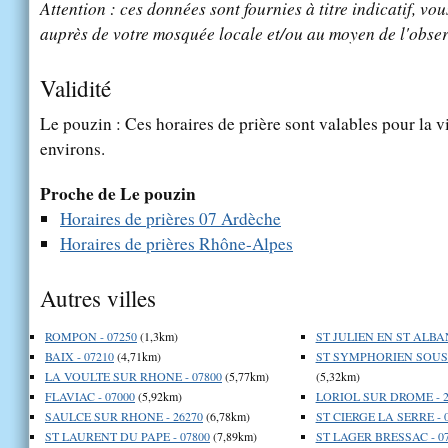
Attention : ces données sont fournies à titre indicatif, vou
auprès de votre mosquée locale et/ou au moyen de l'obser
Validité
Le pouzin : Ces horaires de prière sont valables pour la v
environs.
Proche de Le pouzin
Horaires de prières 07 Ardèche
Horaires de prières Rhône-Alpes
Autres villes
ROMPON - 07250
(1,3km)
ST JULIEN EN ST ALBAN
BAIX - 07210
(4,71km)
ST SYMPHORIEN SOUS 
LA VOULTE SUR RHONE - 07800
(5,77km)
(5,32km)
FLAVIAC - 07000
(5,92km)
LORIOL SUR DROME - 2
SAULCE SUR RHONE - 26270
(6,78km)
ST CIERGE LA SERRE - 
ST LAURENT DU PAPE - 07800
(7,89km)
ST LAGER BRESSAC - 0