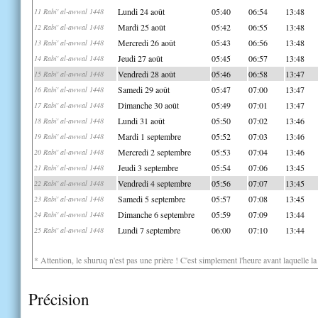
Lundi 24 août
05:40
06:54
13:48
11 Rabi' al-awwal 1448
Mardi 25 août
05:42
06:55
13:48
12 Rabi' al-awwal 1448
Mercredi 26 août
05:43
06:56
13:48
13 Rabi' al-awwal 1448
Jeudi 27 août
05:45
06:57
13:48
14 Rabi' al-awwal 1448
Vendredi 28 août
05:46
06:58
13:47
15 Rabi' al-awwal 1448
Samedi 29 août
05:47
07:00
13:47
16 Rabi' al-awwal 1448
Dimanche 30 août
05:49
07:01
13:47
17 Rabi' al-awwal 1448
Lundi 31 août
05:50
07:02
13:46
18 Rabi' al-awwal 1448
Mardi 1 septembre
05:52
07:03
13:46
19 Rabi' al-awwal 1448
Mercredi 2 septembre
05:53
07:04
13:46
20 Rabi' al-awwal 1448
Jeudi 3 septembre
05:54
07:06
13:45
21 Rabi' al-awwal 1448
Vendredi 4 septembre
05:56
07:07
13:45
22 Rabi' al-awwal 1448
Samedi 5 septembre
05:57
07:08
13:45
23 Rabi' al-awwal 1448
Dimanche 6 septembre
05:59
07:09
13:44
24 Rabi' al-awwal 1448
Lundi 7 septembre
06:00
07:10
13:44
25 Rabi' al-awwal 1448
* Attention, le shuruq n'est pas une prière ! C'est simplement l'heure avant laquelle l
Précision