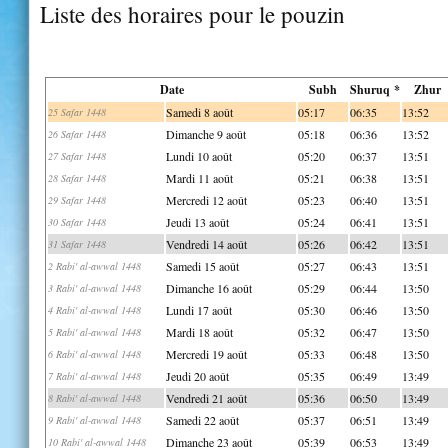
Liste des horaires pour le pouzin
Date
Subh
Shuruq *
Zhur
Samedi 8 août
05:17
06:35
13:52
25 Safar 1448
Dimanche 9 août
05:18
06:36
13:52
26 Safar 1448
Lundi 10 août
05:20
06:37
13:51
27 Safar 1448
Mardi 11 août
05:21
06:38
13:51
28 Safar 1448
Mercredi 12 août
05:23
06:40
13:51
29 Safar 1448
Jeudi 13 août
05:24
06:41
13:51
30 Safar 1448
Vendredi 14 août
05:26
06:42
13:51
31 Safar 1448
Samedi 15 août
05:27
06:43
13:51
2 Rabi' al-awwal 1448
Dimanche 16 août
05:29
06:44
13:50
3 Rabi' al-awwal 1448
Lundi 17 août
05:30
06:46
13:50
4 Rabi' al-awwal 1448
Mardi 18 août
05:32
06:47
13:50
5 Rabi' al-awwal 1448
Mercredi 19 août
05:33
06:48
13:50
6 Rabi' al-awwal 1448
Jeudi 20 août
05:35
06:49
13:49
7 Rabi' al-awwal 1448
Vendredi 21 août
05:36
06:50
13:49
8 Rabi' al-awwal 1448
Samedi 22 août
05:37
06:51
13:49
9 Rabi' al-awwal 1448
Dimanche 23 août
05:39
06:53
13:49
10 Rabi' al-awwal 1448