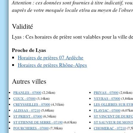
Attention : ces données sont fournies à titre indicatif, vou
auprès de votre mosquée locale et/ou au moyen de l'obser
Validité
Lyas : Ces horaires de prière sont valables pour la ville d
Proche de Lyas
Horaires de prières 07 Ardèche
Horaires de prières Rhône-Alpes
Autres villes
PRANLES - 07000
(2,24km)
PRIVAS - 07000
(2,64km)
COUX - 07000
(3,14km)
VEYRAS - 07000
(3,84km
CREYSSEILLES - 07000
(4,31km)
LES OLLIERES SUR EYR
ALISSAS - 07210
(5,68km)
FLAVIAC - 07000
(6,07km
ST PRIEST - 07000
(6,34km)
ST VINCENT DE DURFOR
ST ETIENNE DE SERRE - 07190
(6,63km)
ST SAUVEUR DE MONTA
POURCHERES - 07000
(7,38km)
CHOMERAC - 07210
(7,5