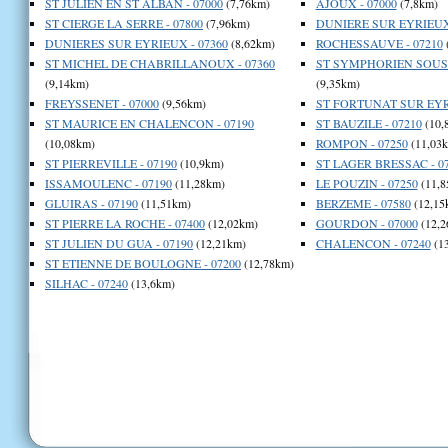
ST JULIEN EN ST ALBAN - 07000
(7,76km)
AJOUX - 07000
(7,8km)
ST CIERGE LA SERRE - 07800
(7,96km)
DUNIERE SUR EYRIEUX 
DUNIERES SUR EYRIEUX - 07360
(8,62km)
ROCHESSAUVE - 07210
ST MICHEL DE CHABRILLANOUX - 07360
ST SYMPHORIEN SOUS 
(9,14km)
(9,35km)
FREYSSENET - 07000
(9,56km)
ST FORTUNAT SUR EYRI
ST MAURICE EN CHALENCON - 07190
ST BAUZILE - 07210
(10,
(10,08km)
ROMPON - 07250
(11,03
ST PIERREVILLE - 07190
(10,9km)
ST LAGER BRESSAC - 0
ISSAMOULENC - 07190
(11,28km)
LE POUZIN - 07250
(11,8
GLUIRAS - 07190
(11,51km)
BERZEME - 07580
(12,15
ST PIERRE LA ROCHE - 07400
(12,02km)
GOURDON - 07000
(12,2
ST JULIEN DU GUA - 07190
(12,21km)
CHALENCON - 07240
(1
ST ETIENNE DE BOULOGNE - 07200
(12,78km)
SILHAC - 07240
(13,6km)