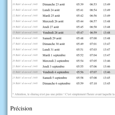
Dimanche 23 août
05:39
06:53
13:49
10 Rabi' al-awwal 1448
Lundi 24 août
05:41
06:54
13:49
11 Rabi' al-awwal 1448
Mardi 25 août
05:42
06:56
13:49
12 Rabi' al-awwal 1448
Mercredi 26 août
05:44
06:57
13:48
13 Rabi' al-awwal 1448
Jeudi 27 août
05:45
06:58
13:48
14 Rabi' al-awwal 1448
Vendredi 28 août
05:47
06:59
13:48
15 Rabi' al-awwal 1448
Samedi 29 août
05:48
07:00
13:48
16 Rabi' al-awwal 1448
Dimanche 30 août
05:49
07:01
13:47
17 Rabi' al-awwal 1448
Lundi 31 août
05:51
07:03
13:47
18 Rabi' al-awwal 1448
Mardi 1 septembre
05:52
07:04
13:47
19 Rabi' al-awwal 1448
Mercredi 2 septembre
05:54
07:05
13:46
20 Rabi' al-awwal 1448
Jeudi 3 septembre
05:55
07:06
13:46
21 Rabi' al-awwal 1448
Vendredi 4 septembre
05:56
07:07
13:46
22 Rabi' al-awwal 1448
Samedi 5 septembre
05:58
07:08
13:45
23 Rabi' al-awwal 1448
Dimanche 6 septembre
05:59
07:10
13:45
24 Rabi' al-awwal 1448
* Attention, le shuruq n'est pas une prière ! C'est simplement l'heure avant laquelle l
Précision