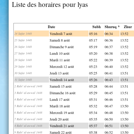
Liste des horaires pour lyas
Date
Subh
Shuruq *
Zhur
Vendredi 7 août
05:16
06:34
13:52
24 Safar 1448
Samedi 8 août
05:17
06:36
13:52
25 Safar 1448
Dimanche 9 août
05:19
06:37
13:52
26 Safar 1448
Lundi 10 août
05:20
06:38
13:52
27 Safar 1448
Mardi 11 août
05:22
06:39
13:52
28 Safar 1448
Mercredi 12 août
05:23
06:40
13:52
29 Safar 1448
Jeudi 13 août
05:25
06:41
13:51
30 Safar 1448
Vendredi 14 août
05:26
06:43
13:51
31 Safar 1448
Samedi 15 août
05:28
06:44
13:51
2 Rabi' al-awwal 1448
Dimanche 16 août
05:29
06:45
13:51
3 Rabi' al-awwal 1448
Lundi 17 août
05:31
06:46
13:51
4 Rabi' al-awwal 1448
Mardi 18 août
05:32
06:47
13:50
5 Rabi' al-awwal 1448
Mercredi 19 août
05:34
06:48
13:50
6 Rabi' al-awwal 1448
Jeudi 20 août
05:35
06:50
13:50
7 Rabi' al-awwal 1448
Vendredi 21 août
05:37
06:51
13:50
8 Rabi' al-awwal 1448
Samedi 22 août
05:38
06:52
13:50
9 Rabi' al-awwal 1448