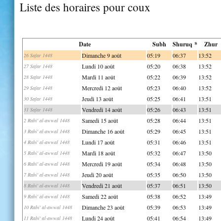
Liste des horaires pour coux
Date
Subh
Shuruq *
Zhur
Dimanche 9 août
05:19
06:37
13:52
26 Safar 1448
Lundi 10 août
05:20
06:38
13:52
27 Safar 1448
Mardi 11 août
05:22
06:39
13:52
28 Safar 1448
Mercredi 12 août
05:23
06:40
13:52
29 Safar 1448
Jeudi 13 août
05:25
06:41
13:51
30 Safar 1448
Vendredi 14 août
05:26
06:43
13:51
31 Safar 1448
Samedi 15 août
05:28
06:44
13:51
2 Rabi' al-awwal 1448
Dimanche 16 août
05:29
06:45
13:51
3 Rabi' al-awwal 1448
Lundi 17 août
05:31
06:46
13:51
4 Rabi' al-awwal 1448
Mardi 18 août
05:32
06:47
13:50
5 Rabi' al-awwal 1448
Mercredi 19 août
05:34
06:48
13:50
6 Rabi' al-awwal 1448
Jeudi 20 août
05:35
06:50
13:50
7 Rabi' al-awwal 1448
Vendredi 21 août
05:37
06:51
13:50
8 Rabi' al-awwal 1448
Samedi 22 août
05:38
06:52
13:49
9 Rabi' al-awwal 1448
Dimanche 23 août
05:39
06:53
13:49
10 Rabi' al-awwal 1448
Lundi 24 août
05:41
06:54
13:49
11 Rabi' al-awwal 1448