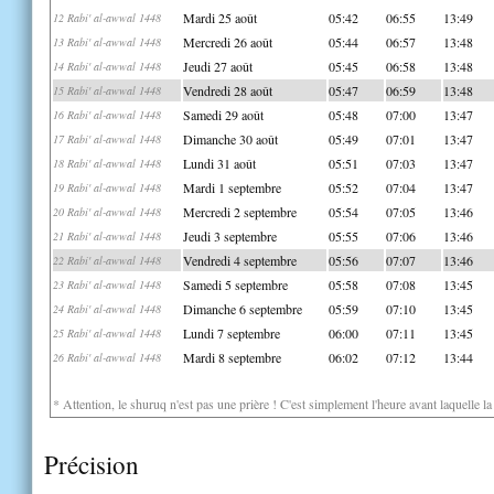
Mardi 25 août
05:42
06:55
13:49
12 Rabi' al-awwal 1448
Mercredi 26 août
05:44
06:57
13:48
13 Rabi' al-awwal 1448
Jeudi 27 août
05:45
06:58
13:48
14 Rabi' al-awwal 1448
Vendredi 28 août
05:47
06:59
13:48
15 Rabi' al-awwal 1448
Samedi 29 août
05:48
07:00
13:47
16 Rabi' al-awwal 1448
Dimanche 30 août
05:49
07:01
13:47
17 Rabi' al-awwal 1448
Lundi 31 août
05:51
07:03
13:47
18 Rabi' al-awwal 1448
Mardi 1 septembre
05:52
07:04
13:47
19 Rabi' al-awwal 1448
Mercredi 2 septembre
05:54
07:05
13:46
20 Rabi' al-awwal 1448
Jeudi 3 septembre
05:55
07:06
13:46
21 Rabi' al-awwal 1448
Vendredi 4 septembre
05:56
07:07
13:46
22 Rabi' al-awwal 1448
Samedi 5 septembre
05:58
07:08
13:45
23 Rabi' al-awwal 1448
Dimanche 6 septembre
05:59
07:10
13:45
24 Rabi' al-awwal 1448
Lundi 7 septembre
06:00
07:11
13:45
25 Rabi' al-awwal 1448
Mardi 8 septembre
06:02
07:12
13:44
26 Rabi' al-awwal 1448
* Attention, le shuruq n'est pas une prière ! C'est simplement l'heure avant laquelle l
Précision