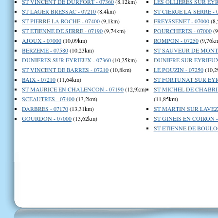
ST VINCENT DE DURFORT - 07360
(8,12km)
LES OLLIERES SUR EYR
ST LAGER BRESSAC - 07210
(8,4km)
ST CIERGE LA SERRE - 
ST PIERRE LA ROCHE - 07400
(9,1km)
FREYSSENET - 07000
(8,
ST ETIENNE DE SERRE - 07190
(9,74km)
POURCHERES - 07000
(9
AJOUX - 07000
(10,09km)
ROMPON - 07250
(9,76k
BERZEME - 07580
(10,23km)
ST SAUVEUR DE MONTA
DUNIERES SUR EYRIEUX - 07360
(10,25km)
DUNIERE SUR EYRIEUX 
ST VINCENT DE BARRES - 07210
(10,8km)
LE POUZIN - 07250
(10,2
BAIX - 07210
(11,64km)
ST FORTUNAT SUR EYRI
ST MAURICE EN CHALENCON - 07190
(12,9km)
ST MICHEL DE CHABRI
SCEAUTRES - 07400
(13,2km)
(11,85km)
DARBRES - 07170
(13,31km)
ST MARTIN SUR LAVEZO
GOURDON - 07000
(13,62km)
ST GINEIS EN COIRON -
ST ETIENNE DE BOULOG