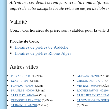
Attention : ces données sont fournies à titre indicatif, vou
auprès de votre mosquée locale et/ou au moyen de l'obser
Validité
Coux : Ces horaires de prière sont valables pour la ville 
Proche de Coux
Horaires de prières 07 Ardèche
Horaires de prières Rhône-Alpes
Autres villes
PRIVAS - 07000
(1,72km)
ALISSAS - 07210
(2,61km
LYAS - 07000
(3,14km)
CHOMERAC - 07210
(4,4
FLAVIAC - 07000
(4,42km)
VEYRAS - 07000
(4,59km
PRANLES - 07000
(5,34km)
ROCHESSAUVE - 07210
ST PRIEST - 07000
(6,35km)
ST JULIEN EN ST ALBAN
CREYSSEILLES - 07000
(6,47km)
ST SYMPHORIEN SOUS 
ST BAUZILE - 07210
(7,72km)
(6,72km)