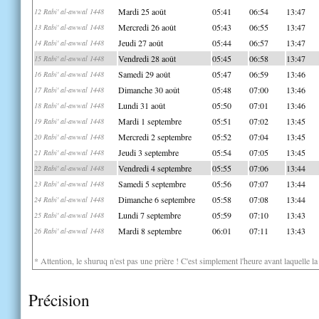
Mardi 25 août
05:41
06:54
13:47
12 Rabi' al-awwal 1448
Mercredi 26 août
05:43
06:55
13:47
13 Rabi' al-awwal 1448
Jeudi 27 août
05:44
06:57
13:47
14 Rabi' al-awwal 1448
Vendredi 28 août
05:45
06:58
13:47
15 Rabi' al-awwal 1448
Samedi 29 août
05:47
06:59
13:46
16 Rabi' al-awwal 1448
Dimanche 30 août
05:48
07:00
13:46
17 Rabi' al-awwal 1448
Lundi 31 août
05:50
07:01
13:46
18 Rabi' al-awwal 1448
Mardi 1 septembre
05:51
07:02
13:45
19 Rabi' al-awwal 1448
Mercredi 2 septembre
05:52
07:04
13:45
20 Rabi' al-awwal 1448
Jeudi 3 septembre
05:54
07:05
13:45
21 Rabi' al-awwal 1448
Vendredi 4 septembre
05:55
07:06
13:44
22 Rabi' al-awwal 1448
Samedi 5 septembre
05:56
07:07
13:44
23 Rabi' al-awwal 1448
Dimanche 6 septembre
05:58
07:08
13:44
24 Rabi' al-awwal 1448
Lundi 7 septembre
05:59
07:10
13:43
25 Rabi' al-awwal 1448
Mardi 8 septembre
06:01
07:11
13:43
26 Rabi' al-awwal 1448
* Attention, le shuruq n'est pas une prière ! C'est simplement l'heure avant laquelle l
Précision