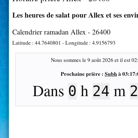
Les heures de salat pour Allex et ses envi
Calendrier ramadan Allex - 26400
Latitude :
44.7640801
- Longitude :
4.9156793
Nous sommes le
9 août 2026
et il est
02
Prochaine prière :
Subh
à
03:17:
Dans
h
m
0
24