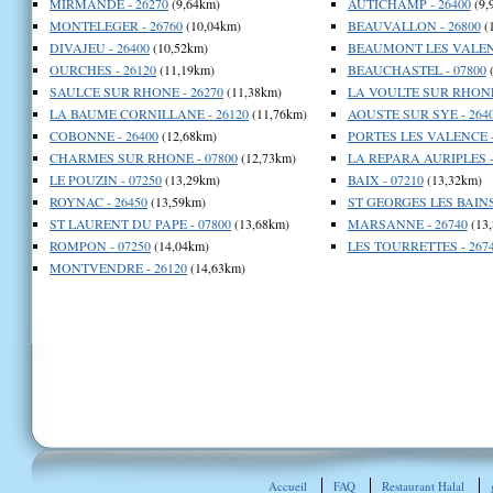
MIRMANDE - 26270
(9,64km)
AUTICHAMP - 26400
(9,
MONTELEGER - 26760
(10,04km)
BEAUVALLON - 26800
(
DIVAJEU - 26400
(10,52km)
BEAUMONT LES VALENC
OURCHES - 26120
(11,19km)
BEAUCHASTEL - 07800
(
SAULCE SUR RHONE - 26270
(11,38km)
LA VOULTE SUR RHONE 
LA BAUME CORNILLANE - 26120
(11,76km)
AOUSTE SUR SYE - 264
COBONNE - 26400
(12,68km)
PORTES LES VALENCE -
CHARMES SUR RHONE - 07800
(12,73km)
LA REPARA AURIPLES -
LE POUZIN - 07250
(13,29km)
BAIX - 07210
(13,32km)
ROYNAC - 26450
(13,59km)
ST GEORGES LES BAINS 
ST LAURENT DU PAPE - 07800
(13,68km)
MARSANNE - 26740
(13
ROMPON - 07250
(14,04km)
LES TOURRETTES - 267
MONTVENDRE - 26120
(14,63km)
Accueil
FAQ
Restaurant Halal