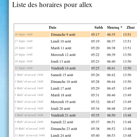
Liste des horaires pour allex
Date
Subh
Shuruq *
Zhur
Dimanche 9 août
05:17
06:35
13:51
26 Safar 1448
Lundi 10 août
05:19
06:37
13:51
27 Safar 1448
Mardi 11 août
05:20
06:38
13:51
28 Safar 1448
Mercredi 12 août
05:22
06:39
13:50
29 Safar 1448
Jeudi 13 août
05:23
06:40
13:50
30 Safar 1448
Vendredi 14 août
05:25
06:41
13:50
31 Safar 1448
Samedi 15 août
05:26
06:42
13:50
2 Rabi' al-awwal 1448
Dimanche 16 août
05:28
06:44
13:50
3 Rabi' al-awwal 1448
Lundi 17 août
05:29
06:45
13:49
4 Rabi' al-awwal 1448
Mardi 18 août
05:31
06:46
13:49
5 Rabi' al-awwal 1448
Mercredi 19 août
05:32
06:47
13:49
6 Rabi' al-awwal 1448
Jeudi 20 août
05:34
06:48
13:49
7 Rabi' al-awwal 1448
Vendredi 21 août
05:35
06:50
13:48
8 Rabi' al-awwal 1448
Samedi 22 août
05:37
06:51
13:48
9 Rabi' al-awwal 1448
Dimanche 23 août
05:38
06:52
13:48
10 Rabi' al-awwal 1448
Lundi 24 août
05:40
06:53
13:48
11 Rabi' al-awwal 1448