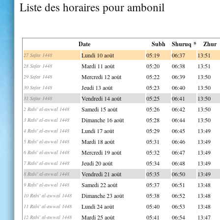
Liste des horaires pour ambonil
Date
Subh
Shuruq *
Zhur
Lundi 10 août
05:19
06:37
13:51
27 Safar 1448
Mardi 11 août
05:20
06:38
13:51
28 Safar 1448
Mercredi 12 août
05:22
06:39
13:50
29 Safar 1448
Jeudi 13 août
05:23
06:40
13:50
30 Safar 1448
Vendredi 14 août
05:25
06:41
13:50
31 Safar 1448
Samedi 15 août
05:26
06:42
13:50
2 Rabi' al-awwal 1448
Dimanche 16 août
05:28
06:44
13:50
3 Rabi' al-awwal 1448
Lundi 17 août
05:29
06:45
13:49
4 Rabi' al-awwal 1448
Mardi 18 août
05:31
06:46
13:49
5 Rabi' al-awwal 1448
Mercredi 19 août
05:32
06:47
13:49
6 Rabi' al-awwal 1448
Jeudi 20 août
05:34
06:48
13:49
7 Rabi' al-awwal 1448
Vendredi 21 août
05:35
06:50
13:49
8 Rabi' al-awwal 1448
Samedi 22 août
05:37
06:51
13:48
9 Rabi' al-awwal 1448
Dimanche 23 août
05:38
06:52
13:48
10 Rabi' al-awwal 1448
Lundi 24 août
05:40
06:53
13:48
11 Rabi' al-awwal 1448
Mardi 25 août
05:41
06:54
13:47
12 Rabi' al-awwal 1448