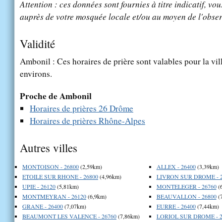
Attention : ces données sont fournies à titre indicatif, vou
auprès de votre mosquée locale et/ou au moyen de l'obser
Validité
Ambonil : Ces horaires de prière sont valables pour la vil
environs.
Proche de Ambonil
Horaires de prières 26 Drôme
Horaires de prières Rhône-Alpes
Autres villes
MONTOISON - 26800
(2,59km)
ALLEX - 26400
(3,39km)
ETOILE SUR RHONE - 26800
(4,96km)
LIVRON SUR DROME - 2
UPIE - 26120
(5,81km)
MONTELEGER - 26760
(
MONTMEYRAN - 26120
(6,9km)
BEAUVALLON - 26800
(
GRANE - 26400
(7,07km)
EURRE - 26400
(7,44km)
BEAUMONT LES VALENCE - 26760
(7,86km)
LORIOL SUR DROME - 2