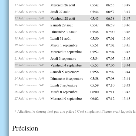
Mercredi 26 août
05:42
06:55
13:47
13 Rabi' al-awwal 1448
Jeudi 27 août
05:44
06:57
13:47
14 Rabi' al-awwal 1448
Vendredi 28 août
05:45
06:58
13:47
15 Rabi' al-awwal 1448
Samedi 29 août
05:47
06:59
13:46
16 Rabi' al-awwal 1448
Dimanche 30 août
05:48
07:00
13:46
17 Rabi' al-awwal 1448
Lundi 31 août
05:50
07:01
13:46
18 Rabi' al-awwal 1448
Mardi 1 septembre
05:51
07:02
13:45
19 Rabi' al-awwal 1448
Mercredi 2 septembre
05:52
07:04
13:45
20 Rabi' al-awwal 1448
Jeudi 3 septembre
05:54
07:05
13:45
21 Rabi' al-awwal 1448
Vendredi 4 septembre
05:55
07:06
13:44
22 Rabi' al-awwal 1448
Samedi 5 septembre
05:56
07:07
13:44
23 Rabi' al-awwal 1448
Dimanche 6 septembre
05:58
07:08
13:44
24 Rabi' al-awwal 1448
Lundi 7 septembre
05:59
07:10
13:43
25 Rabi' al-awwal 1448
Mardi 8 septembre
06:00
07:11
13:43
26 Rabi' al-awwal 1448
Mercredi 9 septembre
06:02
07:12
13:43
27 Rabi' al-awwal 1448
* Attention, le shuruq n'est pas une prière ! C'est simplement l'heure avant laquelle l
Précision