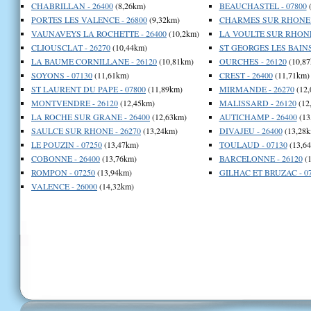
CHABRILLAN - 26400
(8,26km)
BEAUCHASTEL - 07800
(
PORTES LES VALENCE - 26800
(9,32km)
CHARMES SUR RHONE -
VAUNAVEYS LA ROCHETTE - 26400
(10,2km)
LA VOULTE SUR RHONE 
CLIOUSCLAT - 26270
(10,44km)
ST GEORGES LES BAINS 
LA BAUME CORNILLANE - 26120
(10,81km)
OURCHES - 26120
(10,87
SOYONS - 07130
(11,61km)
CREST - 26400
(11,71km)
ST LAURENT DU PAPE - 07800
(11,89km)
MIRMANDE - 26270
(12,
MONTVENDRE - 26120
(12,45km)
MALISSARD - 26120
(12
LA ROCHE SUR GRANE - 26400
(12,63km)
AUTICHAMP - 26400
(13
SAULCE SUR RHONE - 26270
(13,24km)
DIVAJEU - 26400
(13,28k
LE POUZIN - 07250
(13,47km)
TOULAUD - 07130
(13,6
COBONNE - 26400
(13,76km)
BARCELONNE - 26120
(1
ROMPON - 07250
(13,94km)
GILHAC ET BRUZAC - 0
VALENCE - 26000
(14,32km)