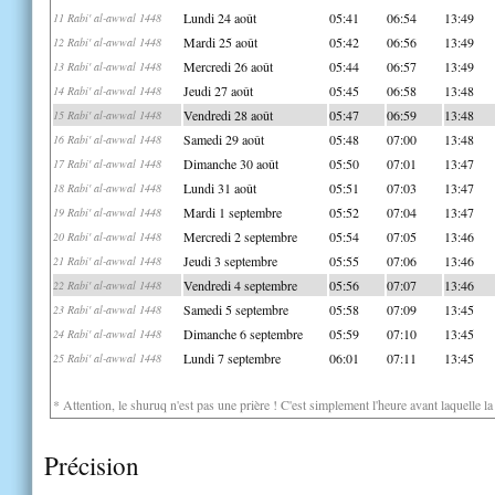
Lundi 24 août
05:41
06:54
13:49
11 Rabi' al-awwal 1448
Mardi 25 août
05:42
06:56
13:49
12 Rabi' al-awwal 1448
Mercredi 26 août
05:44
06:57
13:49
13 Rabi' al-awwal 1448
Jeudi 27 août
05:45
06:58
13:48
14 Rabi' al-awwal 1448
Vendredi 28 août
05:47
06:59
13:48
15 Rabi' al-awwal 1448
Samedi 29 août
05:48
07:00
13:48
16 Rabi' al-awwal 1448
Dimanche 30 août
05:50
07:01
13:47
17 Rabi' al-awwal 1448
Lundi 31 août
05:51
07:03
13:47
18 Rabi' al-awwal 1448
Mardi 1 septembre
05:52
07:04
13:47
19 Rabi' al-awwal 1448
Mercredi 2 septembre
05:54
07:05
13:46
20 Rabi' al-awwal 1448
Jeudi 3 septembre
05:55
07:06
13:46
21 Rabi' al-awwal 1448
Vendredi 4 septembre
05:56
07:07
13:46
22 Rabi' al-awwal 1448
Samedi 5 septembre
05:58
07:09
13:45
23 Rabi' al-awwal 1448
Dimanche 6 septembre
05:59
07:10
13:45
24 Rabi' al-awwal 1448
Lundi 7 septembre
06:01
07:11
13:45
25 Rabi' al-awwal 1448
* Attention, le shuruq n'est pas une prière ! C'est simplement l'heure avant laquelle l
Précision