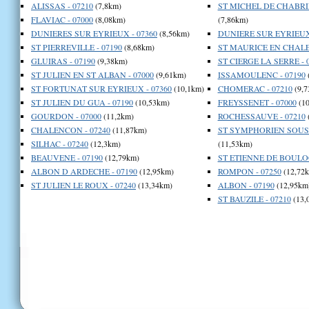
ALISSAS - 07210
(7,8km)
ST MICHEL DE CHABRI
FLAVIAC - 07000
(8,08km)
(7,86km)
DUNIERES SUR EYRIEUX - 07360
(8,56km)
DUNIERE SUR EYRIEUX 
ST PIERREVILLE - 07190
(8,68km)
ST MAURICE EN CHALE
GLUIRAS - 07190
(9,38km)
ST CIERGE LA SERRE - 
ST JULIEN EN ST ALBAN - 07000
(9,61km)
ISSAMOULENC - 07190
ST FORTUNAT SUR EYRIEUX - 07360
(10,1km)
CHOMERAC - 07210
(9,7
ST JULIEN DU GUA - 07190
(10,53km)
FREYSSENET - 07000
(10
GOURDON - 07000
(11,2km)
ROCHESSAUVE - 07210
CHALENCON - 07240
(11,87km)
ST SYMPHORIEN SOUS 
SILHAC - 07240
(12,3km)
(11,53km)
BEAUVENE - 07190
(12,79km)
ST ETIENNE DE BOULOG
ALBON D ARDECHE - 07190
(12,95km)
ROMPON - 07250
(12,72
ST JULIEN LE ROUX - 07240
(13,34km)
ALBON - 07190
(12,95km
ST BAUZILE - 07210
(13,