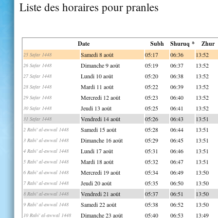
Liste des horaires pour pranles
Date
Subh
Shuruq *
Zhur
Samedi 8 août
05:17
06:36
13:52
25 Safar 1448
Dimanche 9 août
05:19
06:37
13:52
26 Safar 1448
Lundi 10 août
05:20
06:38
13:52
27 Safar 1448
Mardi 11 août
05:22
06:39
13:52
28 Safar 1448
Mercredi 12 août
05:23
06:40
13:52
29 Safar 1448
Jeudi 13 août
05:25
06:41
13:52
30 Safar 1448
Vendredi 14 août
05:26
06:43
13:51
31 Safar 1448
Samedi 15 août
05:28
06:44
13:51
2 Rabi' al-awwal 1448
Dimanche 16 août
05:29
06:45
13:51
3 Rabi' al-awwal 1448
Lundi 17 août
05:31
06:46
13:51
4 Rabi' al-awwal 1448
Mardi 18 août
05:32
06:47
13:51
5 Rabi' al-awwal 1448
Mercredi 19 août
05:34
06:49
13:50
6 Rabi' al-awwal 1448
Jeudi 20 août
05:35
06:50
13:50
7 Rabi' al-awwal 1448
Vendredi 21 août
05:37
06:51
13:50
8 Rabi' al-awwal 1448
Samedi 22 août
05:38
06:52
13:50
9 Rabi' al-awwal 1448
Dimanche 23 août
05:40
06:53
13:49
10 Rabi' al-awwal 1448