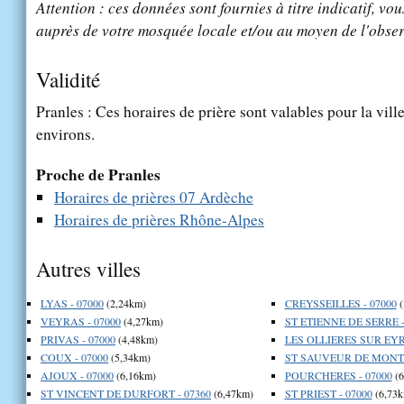
Attention : ces données sont fournies à titre indicatif, vou
auprès de votre mosquée locale et/ou au moyen de l'obser
Validité
Pranles : Ces horaires de prière sont valables pour la vill
environs.
Proche de Pranles
Horaires de prières 07 Ardèche
Horaires de prières Rhône-Alpes
Autres villes
LYAS - 07000
(2,24km)
CREYSSEILLES - 07000
(
VEYRAS - 07000
(4,27km)
ST ETIENNE DE SERRE -
PRIVAS - 07000
(4,48km)
LES OLLIERES SUR EYR
COUX - 07000
(5,34km)
ST SAUVEUR DE MONTA
AJOUX - 07000
(6,16km)
POURCHERES - 07000
(6
ST VINCENT DE DURFORT - 07360
(6,47km)
ST PRIEST - 07000
(6,73k