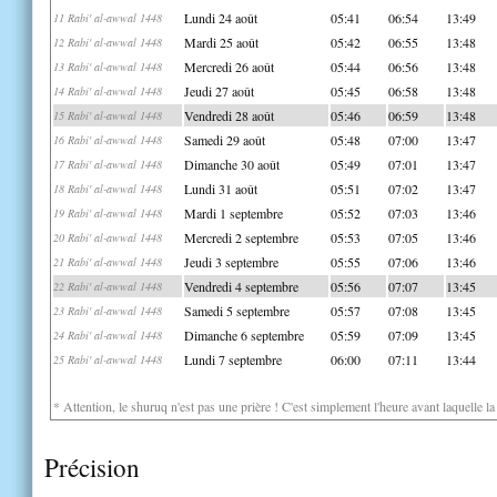
Lundi 24 août
05:41
06:54
13:49
11 Rabi' al-awwal 1448
Mardi 25 août
05:42
06:55
13:48
12 Rabi' al-awwal 1448
Mercredi 26 août
05:44
06:56
13:48
13 Rabi' al-awwal 1448
Jeudi 27 août
05:45
06:58
13:48
14 Rabi' al-awwal 1448
Vendredi 28 août
05:46
06:59
13:48
15 Rabi' al-awwal 1448
Samedi 29 août
05:48
07:00
13:47
16 Rabi' al-awwal 1448
Dimanche 30 août
05:49
07:01
13:47
17 Rabi' al-awwal 1448
Lundi 31 août
05:51
07:02
13:47
18 Rabi' al-awwal 1448
Mardi 1 septembre
05:52
07:03
13:46
19 Rabi' al-awwal 1448
Mercredi 2 septembre
05:53
07:05
13:46
20 Rabi' al-awwal 1448
Jeudi 3 septembre
05:55
07:06
13:46
21 Rabi' al-awwal 1448
Vendredi 4 septembre
05:56
07:07
13:45
22 Rabi' al-awwal 1448
Samedi 5 septembre
05:57
07:08
13:45
23 Rabi' al-awwal 1448
Dimanche 6 septembre
05:59
07:09
13:45
24 Rabi' al-awwal 1448
Lundi 7 septembre
06:00
07:11
13:44
25 Rabi' al-awwal 1448
* Attention, le shuruq n'est pas une prière ! C'est simplement l'heure avant laquelle l
Précision