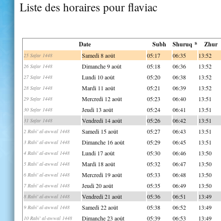
Liste des horaires pour flaviac
Date
Subh
Shuruq *
Zhur
Samedi 8 août
05:17
06:35
13:52
25 Safar 1448
Dimanche 9 août
05:18
06:36
13:52
26 Safar 1448
Lundi 10 août
05:20
06:38
13:52
27 Safar 1448
Mardi 11 août
05:21
06:39
13:52
28 Safar 1448
Mercredi 12 août
05:23
06:40
13:51
29 Safar 1448
Jeudi 13 août
05:24
06:41
13:51
30 Safar 1448
Vendredi 14 août
05:26
06:42
13:51
31 Safar 1448
Samedi 15 août
05:27
06:43
13:51
2 Rabi' al-awwal 1448
Dimanche 16 août
05:29
06:45
13:51
3 Rabi' al-awwal 1448
Lundi 17 août
05:30
06:46
13:50
4 Rabi' al-awwal 1448
Mardi 18 août
05:32
06:47
13:50
5 Rabi' al-awwal 1448
Mercredi 19 août
05:33
06:48
13:50
6 Rabi' al-awwal 1448
Jeudi 20 août
05:35
06:49
13:50
7 Rabi' al-awwal 1448
Vendredi 21 août
05:36
06:51
13:49
8 Rabi' al-awwal 1448
Samedi 22 août
05:38
06:52
13:49
9 Rabi' al-awwal 1448
Dimanche 23 août
05:39
06:53
13:49
10 Rabi' al-awwal 1448