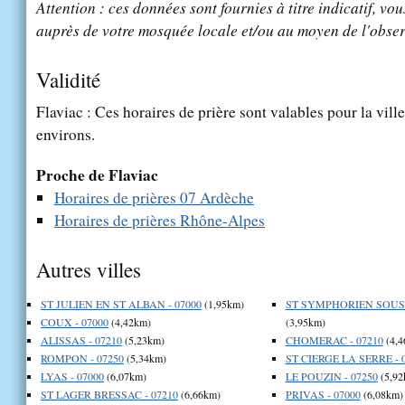
Attention : ces données sont fournies à titre indicatif, vou
auprès de votre mosquée locale et/ou au moyen de l'obser
Validité
Flaviac : Ces horaires de prière sont valables pour la vill
environs.
Proche de Flaviac
Horaires de prières 07 Ardèche
Horaires de prières Rhône-Alpes
Autres villes
ST JULIEN EN ST ALBAN - 07000
(1,95km)
ST SYMPHORIEN SOUS 
COUX - 07000
(4,42km)
(3,95km)
ALISSAS - 07210
(5,23km)
CHOMERAC - 07210
(4,4
ROMPON - 07250
(5,34km)
ST CIERGE LA SERRE - 
LYAS - 07000
(6,07km)
LE POUZIN - 07250
(5,92
ST LAGER BRESSAC - 07210
(6,66km)
PRIVAS - 07000
(6,08km)