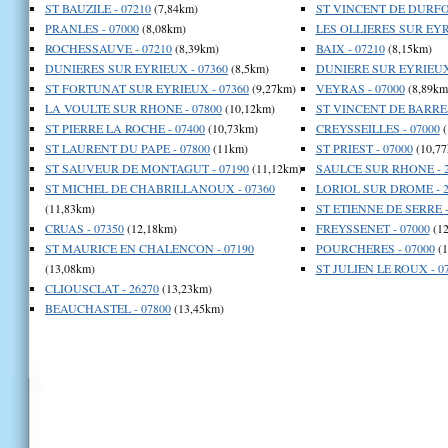
ST BAUZILE - 07210
(7,84km)
ST VINCENT DE DURFOR
PRANLES - 07000
(8,08km)
LES OLLIERES SUR EYR
ROCHESSAUVE - 07210
(8,39km)
BAIX - 07210
(8,15km)
DUNIERES SUR EYRIEUX - 07360
(8,5km)
DUNIERE SUR EYRIEUX 
ST FORTUNAT SUR EYRIEUX - 07360
(9,27km)
VEYRAS - 07000
(8,89km
LA VOULTE SUR RHONE - 07800
(10,12km)
ST VINCENT DE BARRES
ST PIERRE LA ROCHE - 07400
(10,73km)
CREYSSEILLES - 07000
(
ST LAURENT DU PAPE - 07800
(11km)
ST PRIEST - 07000
(10,77
ST SAUVEUR DE MONTAGUT - 07190
(11,12km)
SAULCE SUR RHONE - 2
ST MICHEL DE CHABRILLANOUX - 07360
LORIOL SUR DROME - 2
(11,83km)
ST ETIENNE DE SERRE -
CRUAS - 07350
(12,18km)
FREYSSENET - 07000
(12
ST MAURICE EN CHALENCON - 07190
POURCHERES - 07000
(1
(13,08km)
ST JULIEN LE ROUX - 0
CLIOUSCLAT - 26270
(13,23km)
BEAUCHASTEL - 07800
(13,45km)