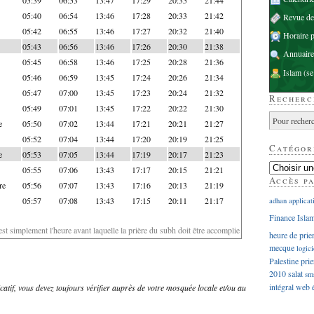
05:40
06:54
13:46
17:28
20:33
21:42
Revue d
05:42
06:55
13:46
17:27
20:32
21:40
Horaire p
05:43
06:56
13:46
17:26
20:30
21:38
Annuaire
05:45
06:58
13:46
17:25
20:28
21:36
Islam
(se
05:46
06:59
13:45
17:24
20:26
21:34
05:47
07:00
13:45
17:23
20:24
21:32
Recherc
05:49
07:01
13:45
17:22
20:22
21:30
e
05:50
07:02
13:44
17:21
20:21
21:27
05:52
07:04
13:44
17:20
20:19
21:25
Catégor
e
05:53
07:05
13:44
17:19
20:17
21:23
05:55
07:06
13:43
17:17
20:15
21:21
Accès p
re
05:56
07:07
13:43
17:16
20:13
21:19
05:57
07:08
13:43
17:15
20:11
21:17
adhan
applicat
Finance Isla
'est simplement l'heure avant laquelle la prière du subh doit être accomplie
heure de prie
mecque
logici
Palestine
prie
2010
salat
sm
intégral
web
dicatif, vous devez toujours vérifier auprès de votre mosquée locale et/ou au