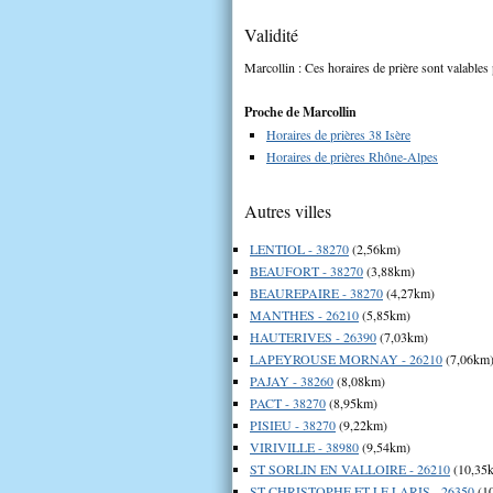
Validité
Marcollin : Ces horaires de prière sont valables 
Proche de Marcollin
Horaires de prières 38 Isère
Horaires de prières Rhône-Alpes
Autres villes
LENTIOL - 38270
(2,56km)
BEAUFORT - 38270
(3,88km)
BEAUREPAIRE - 38270
(4,27km)
MANTHES - 26210
(5,85km)
HAUTERIVES - 26390
(7,03km)
LAPEYROUSE MORNAY - 26210
(7,06km
PAJAY - 38260
(8,08km)
PACT - 38270
(8,95km)
PISIEU - 38270
(9,22km)
VIRIVILLE - 38980
(9,54km)
ST SORLIN EN VALLOIRE - 26210
(10,35
ST CHRISTOPHE ET LE LARIS - 26350
(1