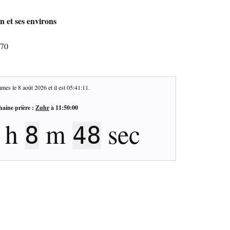
n et ses environs
270
mes le
8 août 2026
et il est
05:41:12
.
haine prière :
Zuhr
à
11:50:00
h
m
sec
8
47