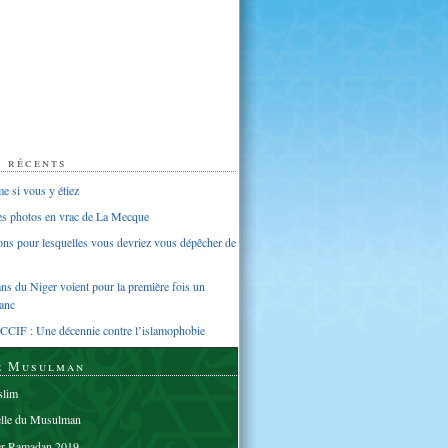
s récents
 si vous y étiez
ues photos en vrac de La Mecque
sons pour lesquelles vous devriez vous dépêcher de
s du Niger voient pour la première fois un
anc
CCIF : Une décennie contre l’islamophobie
e Musulman
lim
elle du Musulman
er Ramadan 2019