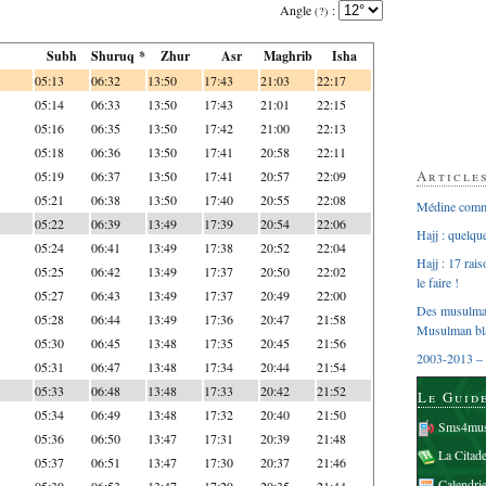
Angle
:
(?)
Subh
Shuruq *
Zhur
Asr
Maghrib
Isha
05:13
06:32
13:50
17:43
21:03
22:17
05:14
06:33
13:50
17:43
21:01
22:15
05:16
06:35
13:50
17:42
21:00
22:13
05:18
06:36
13:50
17:41
20:58
22:11
Article
05:19
06:37
13:50
17:41
20:57
22:09
05:21
06:38
13:50
17:40
20:55
22:08
Médine comme
05:22
06:39
13:49
17:39
20:54
22:06
Hajj : quelq
05:24
06:41
13:49
17:38
20:52
22:04
Hajj : 17 rai
05:25
06:42
13:49
17:37
20:50
22:02
le faire !
05:27
06:43
13:49
17:37
20:49
22:00
Des musulman
05:28
06:44
13:49
17:36
20:47
21:58
Musulman bl
05:30
06:45
13:48
17:35
20:45
21:56
2003-2013 – 
05:31
06:47
13:48
17:34
20:44
21:54
05:33
06:48
13:48
17:33
20:42
21:52
Le Guid
05:34
06:49
13:48
17:32
20:40
21:50
Sms4mus
05:36
06:50
13:47
17:31
20:39
21:48
La Citad
05:37
06:51
13:47
17:30
20:37
21:46
Calendri
05:39
06:53
13:47
17:29
20:35
21:44