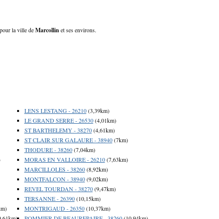
pour la ville de
Marcollin
et ses environs.
LENS LESTANG - 26210
(3,39km)
LE GRAND SERRE - 26530
(4,01km)
ST BARTHELEMY - 38270
(4,61km)
ST CLAIR SUR GALAURE - 38940
(7km)
THODURE - 38260
(7,04km)
)
MORAS EN VALLOIRE - 26210
(7,63km)
MARCILLOLES - 38260
(8,92km)
MONTFALCON - 38940
(9,02km)
REVEL TOURDAN - 38270
(9,47km)
TERSANNE - 26390
(10,15km)
km)
MONTRIGAUD - 26350
(10,37km)
0,61km)
POMMIER DE BEAUREPAIRE - 38260
(10,94km)