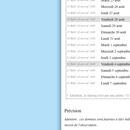
Mercredi 26 août
13 Rabi' al-awwal 1448
Jeudi 27 août
14 Rabi' al-awwal 1448
Vendredi 28 août
15 Rabi' al-awwal 1448
Samedi 29 août
16 Rabi' al-awwal 1448
Dimanche 30 août
17 Rabi' al-awwal 1448
Lundi 31 août
18 Rabi' al-awwal 1448
Mardi 1 septembre
19 Rabi' al-awwal 1448
Mercredi 2 septembr
20 Rabi' al-awwal 1448
Jeudi 3 septembre
21 Rabi' al-awwal 1448
Vendredi 4 septembr
22 Rabi' al-awwal 1448
Samedi 5 septembre
23 Rabi' al-awwal 1448
Dimanche 6 septemb
24 Rabi' al-awwal 1448
Lundi 7 septembre
25 Rabi' al-awwal 1448
* Attention, le shuruq n'est pas une prière ! C
Précision
Attention : ces données sont fournies à titre in
moyen de l'observation.