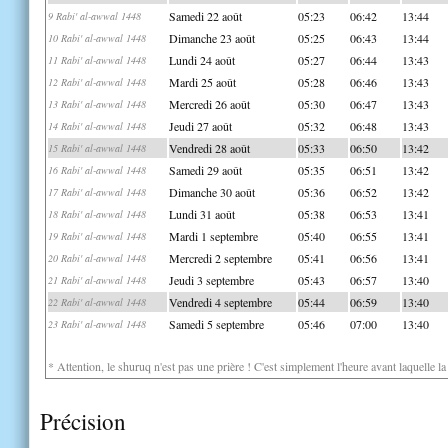
Samedi 22 août
05:23
06:42
13:44
9 Rabi' al-awwal 1448
Dimanche 23 août
05:25
06:43
13:44
10 Rabi' al-awwal 1448
Lundi 24 août
05:27
06:44
13:43
11 Rabi' al-awwal 1448
Mardi 25 août
05:28
06:46
13:43
12 Rabi' al-awwal 1448
Mercredi 26 août
05:30
06:47
13:43
13 Rabi' al-awwal 1448
Jeudi 27 août
05:32
06:48
13:43
14 Rabi' al-awwal 1448
Vendredi 28 août
05:33
06:50
13:42
15 Rabi' al-awwal 1448
Samedi 29 août
05:35
06:51
13:42
16 Rabi' al-awwal 1448
Dimanche 30 août
05:36
06:52
13:42
17 Rabi' al-awwal 1448
Lundi 31 août
05:38
06:53
13:41
18 Rabi' al-awwal 1448
Mardi 1 septembre
05:40
06:55
13:41
19 Rabi' al-awwal 1448
Mercredi 2 septembre
05:41
06:56
13:41
20 Rabi' al-awwal 1448
Jeudi 3 septembre
05:43
06:57
13:40
21 Rabi' al-awwal 1448
Vendredi 4 septembre
05:44
06:59
13:40
22 Rabi' al-awwal 1448
Samedi 5 septembre
05:46
07:00
13:40
23 Rabi' al-awwal 1448
* Attention, le shuruq n'est pas une prière ! C'est simplement l'heure avant laquelle l
Précision