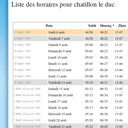
Liste des horaires pour chatillon le duc
Date
Subh
Shuruq *
Zhur
Jeudi 6 août
04:56
06:21
13:47
23 Safar 1448
Vendredi 7 août
04:58
06:22
13:47
24 Safar 1448
Samedi 8 août
05:00
06:23
13:47
25 Safar 1448
Dimanche 9 août
05:01
06:25
13:47
26 Safar 1448
Lundi 10 août
05:03
06:26
13:46
27 Safar 1448
Mardi 11 août
05:05
06:27
13:46
28 Safar 1448
Mercredi 12 août
05:07
06:28
13:46
29 Safar 1448
Jeudi 13 août
05:08
06:30
13:46
30 Safar 1448
Vendredi 14 août
05:10
06:31
13:46
31 Safar 1448
Samedi 15 août
05:12
06:32
13:45
2 Rabi' al-awwal 1448
Dimanche 16 août
05:13
06:34
13:45
3 Rabi' al-awwal 1448
Lundi 17 août
05:15
06:35
13:45
4 Rabi' al-awwal 1448
Mardi 18 août
05:17
06:36
13:45
5 Rabi' al-awwal 1448
Mercredi 19 août
05:18
06:38
13:45
6 Rabi' al-awwal 1448
Jeudi 20 août
05:20
06:39
13:44
7 Rabi' al-awwal 1448
Vendredi 21 août
05:22
06:40
13:44
8 Rabi' al-awwal 1448