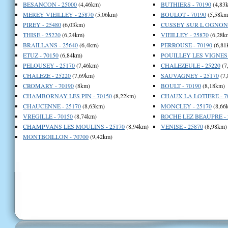
BESANCON - 25000
(4,46km)
BUTHIERS - 70190
(4,83
MEREY VIEILLEY - 25870
(5,06km)
BOULOT - 70190
(5,58km
PIREY - 25480
(6,03km)
CUSSEY SUR L OGNON -
THISE - 25220
(6,24km)
VIEILLEY - 25870
(6,28k
BRAILLANS - 25640
(6,4km)
PERROUSE - 70190
(6,81
ETUZ - 70150
(6,84km)
POUILLEY LES VIGNES 
PELOUSEY - 25170
(7,46km)
CHALEZEULE - 25220
(7
CHALEZE - 25220
(7,69km)
SAUVAGNEY - 25170
(7,
CROMARY - 70190
(8km)
BOULT - 70190
(8,18km)
CHAMBORNAY LES PIN - 70150
(8,22km)
CHAUX LA LOTIERE - 7
CHAUCENNE - 25170
(8,63km)
MONCLEY - 25170
(8,66
VREGILLE - 70150
(8,74km)
ROCHE LEZ BEAUPRE - 
CHAMPVANS LES MOULINS - 25170
(8,94km)
VENISE - 25870
(8,98km)
MONTBOILLON - 70700
(9,42km)