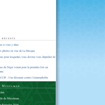
s récents
 si vous y étiez
ues photos en vrac de La Mecque
sons pour lesquelles vous devriez vous dépêcher de
s du Niger voient pour la première fois un
anc
CCIF : Une décennie contre l’islamophobie
e Musulman
lim
elle du Musulman
er Ramadan 2019