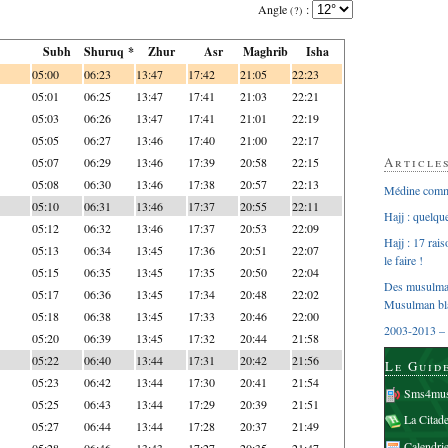
Angle
:
(?)
Subh
Shuruq *
Zhur
Asr
Maghrib
Isha
05:00
06:23
13:47
17:42
21:05
22:23
05:01
06:25
13:47
17:41
21:03
22:21
05:03
06:26
13:47
17:41
21:01
22:19
05:05
06:27
13:46
17:40
21:00
22:17
Article
05:07
06:29
13:46
17:39
20:58
22:15
05:08
06:30
13:46
17:38
20:57
22:13
Médine comme
05:10
06:31
13:46
17:37
20:55
22:11
Hajj : quelq
05:12
06:32
13:46
17:37
20:53
22:09
Hajj : 17 rai
05:13
06:34
13:45
17:36
20:51
22:07
le faire !
05:15
06:35
13:45
17:35
20:50
22:04
Des musulman
05:17
06:36
13:45
17:34
20:48
22:02
Musulman bl
05:18
06:38
13:45
17:33
20:46
22:00
2003-2013 – 
05:20
06:39
13:45
17:32
20:44
21:58
05:22
06:40
13:44
17:31
20:42
21:56
Le Guid
05:23
06:42
13:44
17:30
20:41
21:54
Sms4mus
05:25
06:43
13:44
17:29
20:39
21:51
La Citad
05:27
06:44
13:44
17:28
20:37
21:49
Calendri
05:28
06:46
13:43
17:27
20:35
21:47