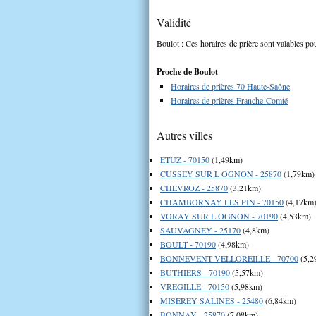
Validité
Boulot : Ces horaires de prière sont valables pou
Proche de Boulot
Horaires de prières 70 Haute-Saône
Horaires de prières Franche-Comté
Autres villes
ETUZ - 70150
(1,49km)
CUSSEY SUR L OGNON - 25870
(1,79km)
CHEVROZ - 25870
(3,21km)
CHAMBORNAY LES PIN - 70150
(4,17km
VORAY SUR L OGNON - 70190
(4,53km)
SAUVAGNEY - 25170
(4,8km)
BOULT - 70190
(4,98km)
BONNEVENT VELLOREILLE - 70700
(5,2
BUTHIERS - 70190
(5,57km)
VREGILLE - 70150
(5,98km)
MISEREY SALINES - 25480
(6,84km)
BONNAY - 25870
(7,08km)