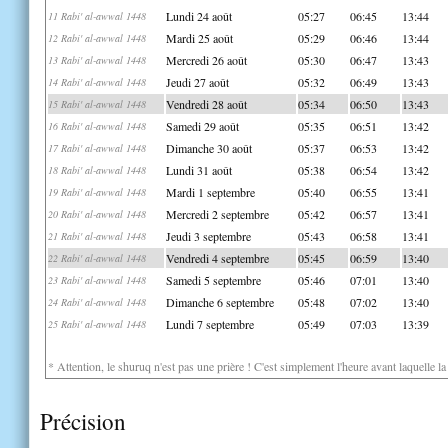
Lundi 24 août
05:27
06:45
13:44
11 Rabi' al-awwal 1448
Mardi 25 août
05:29
06:46
13:44
12 Rabi' al-awwal 1448
Mercredi 26 août
05:30
06:47
13:43
13 Rabi' al-awwal 1448
Jeudi 27 août
05:32
06:49
13:43
14 Rabi' al-awwal 1448
Vendredi 28 août
05:34
06:50
13:43
15 Rabi' al-awwal 1448
Samedi 29 août
05:35
06:51
13:42
16 Rabi' al-awwal 1448
Dimanche 30 août
05:37
06:53
13:42
17 Rabi' al-awwal 1448
Lundi 31 août
05:38
06:54
13:42
18 Rabi' al-awwal 1448
Mardi 1 septembre
05:40
06:55
13:41
19 Rabi' al-awwal 1448
Mercredi 2 septembre
05:42
06:57
13:41
20 Rabi' al-awwal 1448
Jeudi 3 septembre
05:43
06:58
13:41
21 Rabi' al-awwal 1448
Vendredi 4 septembre
05:45
06:59
13:40
22 Rabi' al-awwal 1448
Samedi 5 septembre
05:46
07:01
13:40
23 Rabi' al-awwal 1448
Dimanche 6 septembre
05:48
07:02
13:40
24 Rabi' al-awwal 1448
Lundi 7 septembre
05:49
07:03
13:39
25 Rabi' al-awwal 1448
* Attention, le shuruq n'est pas une prière ! C'est simplement l'heure avant laquelle l
Précision