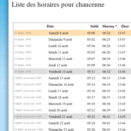
Liste des horaires pour chaucenne
Date
Subh
Shuruq *
Zhur
Samedi 8 août
05:00
06:24
13:47
25 Safar 1448
Dimanche 9 août
05:02
06:25
13:47
26 Safar 1448
Lundi 10 août
05:04
06:26
13:47
27 Safar 1448
Mardi 11 août
05:05
06:28
13:47
28 Safar 1448
Mercredi 12 août
05:07
06:29
13:46
29 Safar 1448
Jeudi 13 août
05:09
06:30
13:46
30 Safar 1448
Vendredi 14 août
05:11
06:32
13:46
31 Safar 1448
Samedi 15 août
05:12
06:33
13:46
2 Rabi' al-awwal 1448
Dimanche 16 août
05:14
06:34
13:46
3 Rabi' al-awwal 1448
Lundi 17 août
05:16
06:35
13:45
4 Rabi' al-awwal 1448
Mardi 18 août
05:17
06:37
13:45
5 Rabi' al-awwal 1448
Mercredi 19 août
05:19
06:38
13:45
6 Rabi' al-awwal 1448
Jeudi 20 août
05:21
06:39
13:45
7 Rabi' al-awwal 1448
Vendredi 21 août
05:22
06:41
13:45
8 Rabi' al-awwal 1448
Samedi 22 août
05:24
06:42
13:44
9 Rabi' al-awwal 1448
Dimanche 23 août
05:26
06:43
13:44
10 Rabi' al-awwal 1448