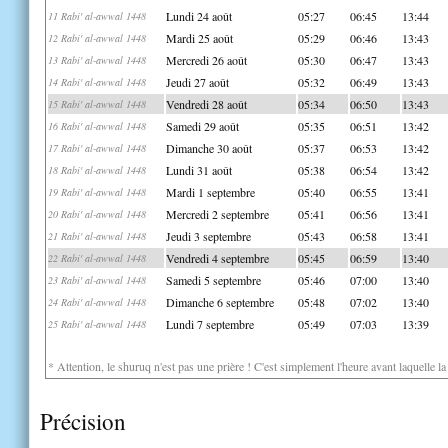
Lundi 24 août
05:27
06:45
13:44
11 Rabi' al-awwal 1448
Mardi 25 août
05:29
06:46
13:43
12 Rabi' al-awwal 1448
Mercredi 26 août
05:30
06:47
13:43
13 Rabi' al-awwal 1448
Jeudi 27 août
05:32
06:49
13:43
14 Rabi' al-awwal 1448
Vendredi 28 août
05:34
06:50
13:43
15 Rabi' al-awwal 1448
Samedi 29 août
05:35
06:51
13:42
16 Rabi' al-awwal 1448
Dimanche 30 août
05:37
06:53
13:42
17 Rabi' al-awwal 1448
Lundi 31 août
05:38
06:54
13:42
18 Rabi' al-awwal 1448
Mardi 1 septembre
05:40
06:55
13:41
19 Rabi' al-awwal 1448
Mercredi 2 septembre
05:41
06:56
13:41
20 Rabi' al-awwal 1448
Jeudi 3 septembre
05:43
06:58
13:41
21 Rabi' al-awwal 1448
Vendredi 4 septembre
05:45
06:59
13:40
22 Rabi' al-awwal 1448
Samedi 5 septembre
05:46
07:00
13:40
23 Rabi' al-awwal 1448
Dimanche 6 septembre
05:48
07:02
13:40
24 Rabi' al-awwal 1448
Lundi 7 septembre
05:49
07:03
13:39
25 Rabi' al-awwal 1448
* Attention, le shuruq n'est pas une prière ! C'est simplement l'heure avant laquelle l
Précision