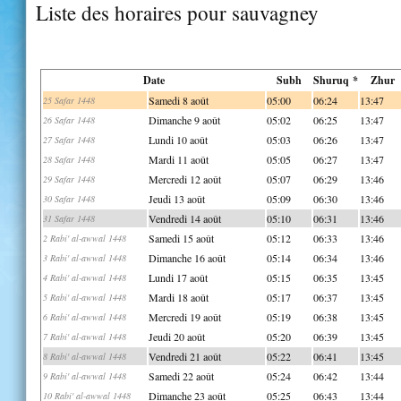
Liste des horaires pour sauvagney
Date
Subh
Shuruq *
Zhur
Samedi 8 août
05:00
06:24
13:47
25 Safar 1448
Dimanche 9 août
05:02
06:25
13:47
26 Safar 1448
Lundi 10 août
05:03
06:26
13:47
27 Safar 1448
Mardi 11 août
05:05
06:27
13:47
28 Safar 1448
Mercredi 12 août
05:07
06:29
13:46
29 Safar 1448
Jeudi 13 août
05:09
06:30
13:46
30 Safar 1448
Vendredi 14 août
05:10
06:31
13:46
31 Safar 1448
Samedi 15 août
05:12
06:33
13:46
2 Rabi' al-awwal 1448
Dimanche 16 août
05:14
06:34
13:46
3 Rabi' al-awwal 1448
Lundi 17 août
05:15
06:35
13:45
4 Rabi' al-awwal 1448
Mardi 18 août
05:17
06:37
13:45
5 Rabi' al-awwal 1448
Mercredi 19 août
05:19
06:38
13:45
6 Rabi' al-awwal 1448
Jeudi 20 août
05:20
06:39
13:45
7 Rabi' al-awwal 1448
Vendredi 21 août
05:22
06:41
13:45
8 Rabi' al-awwal 1448
Samedi 22 août
05:24
06:42
13:44
9 Rabi' al-awwal 1448
Dimanche 23 août
05:25
06:43
13:44
10 Rabi' al-awwal 1448