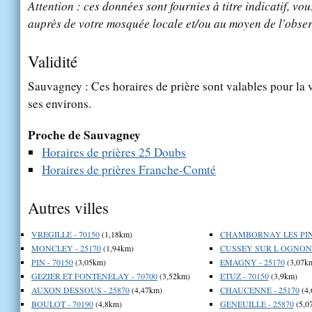
Attention : ces données sont fournies à titre indicatif, vou
auprès de votre mosquée locale et/ou au moyen de l'obser
Validité
Sauvagney : Ces horaires de prière sont valables pour la 
ses environs.
Proche de Sauvagney
Horaires de prières 25 Doubs
Horaires de prières Franche-Comté
Autres villes
VREGILLE - 70150
(1,18km)
CHAMBORNAY LES PIN 
MONCLEY - 25170
(1,94km)
CUSSEY SUR L OGNON -
PIN - 70150
(3,05km)
EMAGNY - 25170
(3,07k
GEZIER ET FONTENELAY - 70700
(3,52km)
ETUZ - 70150
(3,9km)
AUXON DESSOUS - 25870
(4,47km)
CHAUCENNE - 25170
(4,
BOULOT - 70190
(4,8km)
GENEUILLE - 25870
(5,0