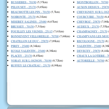
BUSSIERES - 70190
(5,37km)
MONTBOILLON - 70700
PELOUSEY - 25170
(5,65km)
AUXON DESSUS - 25870
BEAUMOTTE LES PIN - 70150
(5,7km)
CHEVIGNEY SUR L OGN
NOIRONTE - 25170
(6,21km)
COURCUIRE - 70150
(6,
MISEREY SALINES - 25480
(6,67km)
CHEVROZ - 25870
(7,06k
BRUSSEY - 70150
(7,51km)
AUDEUX - 25170
(7,55km
POUILLEY LES VIGNES - 25115
(7,61km)
CHAMPAGNEY - 25170
(
BONNEVENT VELLOREILLE - 70700
(7,66km)
CHAMPVANS LES MOULI
CHATILLON LE DUC - 25870
(7,89km)
RECOLOGNE - 25170
(8,
PIREY - 25480
(8,34km)
VALENTIN - 25480
(8,38
ECOLE VALENTIN - 25480
(8,38km)
DEVECEY - 25870
(8,44k
PLACEY - 25170
(8,45km)
CHAUX LA LOTIERE - 7
VORAY SUR L OGNON - 70190
(8,72km)
AUTOREILLE - 70700
(8,
RUFFEY LE CHATEAU - 25170
(8,99km)