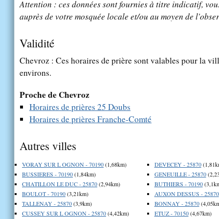
Attention : ces données sont fournies à titre indicatif, vou
auprès de votre mosquée locale et/ou au moyen de l'obser
Validité
Chevroz : Ces horaires de prière sont valables pour la vil
environs.
Proche de Chevroz
Horaires de prières 25 Doubs
Horaires de prières Franche-Comté
Autres villes
VORAY SUR L OGNON - 70190
(1,68km)
DEVECEY - 25870
(1,81k
BUSSIERES - 70190
(1,84km)
GENEUILLE - 25870
(2,2
CHATILLON LE DUC - 25870
(2,94km)
BUTHIERS - 70190
(3,1k
BOULOT - 70190
(3,21km)
AUXON DESSUS - 25870
TALLENAY - 25870
(3,9km)
BONNAY - 25870
(4,05k
CUSSEY SUR L OGNON - 25870
(4,42km)
ETUZ - 70150
(4,67km)