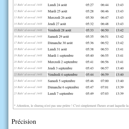
Lundi 24 août
05:27
06:44
13:43
11 Rabi' al-awwal 1448
Mardi 25 août
05:28
06:46
13:43
12 Rabi' al-awwal 1448
Mercredi 26 août
05:30
06:47
13:43
13 Rabi' al-awwal 1448
Jeudi 27 août
05:32
06:48
13:43
14 Rabi' al-awwal 1448
Vendredi 28 août
05:33
06:50
13:42
15 Rabi' al-awwal 1448
Samedi 29 août
05:35
06:51
13:42
16 Rabi' al-awwal 1448
Dimanche 30 août
05:36
06:52
13:42
17 Rabi' al-awwal 1448
Lundi 31 août
05:38
06:53
13:41
18 Rabi' al-awwal 1448
Mardi 1 septembre
05:40
06:55
13:41
19 Rabi' al-awwal 1448
Mercredi 2 septembre
05:41
06:56
13:41
20 Rabi' al-awwal 1448
Jeudi 3 septembre
05:43
06:57
13:40
21 Rabi' al-awwal 1448
Vendredi 4 septembre
05:44
06:59
13:40
22 Rabi' al-awwal 1448
Samedi 5 septembre
05:46
07:00
13:40
23 Rabi' al-awwal 1448
Dimanche 6 septembre
05:47
07:01
13:39
24 Rabi' al-awwal 1448
Lundi 7 septembre
05:49
07:03
13:39
25 Rabi' al-awwal 1448
* Attention, le shuruq n'est pas une prière ! C'est simplement l'heure avant laquelle l
Précision