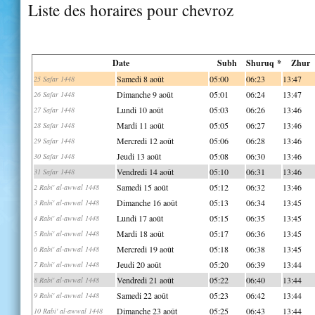
Liste des horaires pour chevroz
Date
Subh
Shuruq *
Zhur
Samedi 8 août
05:00
06:23
13:47
25 Safar 1448
Dimanche 9 août
05:01
06:24
13:47
26 Safar 1448
Lundi 10 août
05:03
06:26
13:46
27 Safar 1448
Mardi 11 août
05:05
06:27
13:46
28 Safar 1448
Mercredi 12 août
05:06
06:28
13:46
29 Safar 1448
Jeudi 13 août
05:08
06:30
13:46
30 Safar 1448
Vendredi 14 août
05:10
06:31
13:46
31 Safar 1448
Samedi 15 août
05:12
06:32
13:46
2 Rabi' al-awwal 1448
Dimanche 16 août
05:13
06:34
13:45
3 Rabi' al-awwal 1448
Lundi 17 août
05:15
06:35
13:45
4 Rabi' al-awwal 1448
Mardi 18 août
05:17
06:36
13:45
5 Rabi' al-awwal 1448
Mercredi 19 août
05:18
06:38
13:45
6 Rabi' al-awwal 1448
Jeudi 20 août
05:20
06:39
13:44
7 Rabi' al-awwal 1448
Vendredi 21 août
05:22
06:40
13:44
8 Rabi' al-awwal 1448
Samedi 22 août
05:23
06:42
13:44
9 Rabi' al-awwal 1448
Dimanche 23 août
05:25
06:43
13:44
10 Rabi' al-awwal 1448