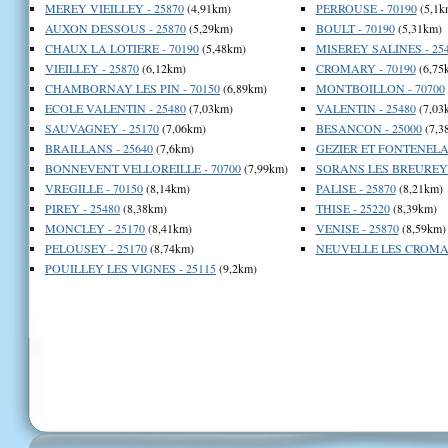
MEREY VIEILLEY - 25870
(4,91km)
PERROUSE - 70190
(5,1k
AUXON DESSOUS - 25870
(5,29km)
BOULT - 70190
(5,31km)
CHAUX LA LOTIERE - 70190
(5,48km)
MISEREY SALINES - 25
VIEILLEY - 25870
(6,12km)
CROMARY - 70190
(6,75
CHAMBORNAY LES PIN - 70150
(6,89km)
MONTBOILLON - 70700
ECOLE VALENTIN - 25480
(7,03km)
VALENTIN - 25480
(7,03
SAUVAGNEY - 25170
(7,06km)
BESANCON - 25000
(7,3
BRAILLANS - 25640
(7,6km)
GEZIER ET FONTENELAY
BONNEVENT VELLOREILLE - 70700
(7,99km)
SORANS LES BREUREY -
VREGILLE - 70150
(8,14km)
PALISE - 25870
(8,21km)
PIREY - 25480
(8,38km)
THISE - 25220
(8,39km)
MONCLEY - 25170
(8,41km)
VENISE - 25870
(8,59km)
PELOUSEY - 25170
(8,74km)
NEUVELLE LES CROMAR
POUILLEY LES VIGNES - 25115
(9,2km)