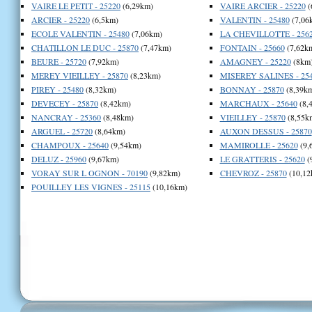
VAIRE LE PETIT - 25220
(6,29km)
VAIRE ARCIER - 25220
(
ARCIER - 25220
(6,5km)
VALENTIN - 25480
(7,06
ECOLE VALENTIN - 25480
(7,06km)
LA CHEVILLOTTE - 256
CHATILLON LE DUC - 25870
(7,47km)
FONTAIN - 25660
(7,62k
BEURE - 25720
(7,92km)
AMAGNEY - 25220
(8km
MEREY VIEILLEY - 25870
(8,23km)
MISEREY SALINES - 25
PIREY - 25480
(8,32km)
BONNAY - 25870
(8,39k
DEVECEY - 25870
(8,42km)
MARCHAUX - 25640
(8,
NANCRAY - 25360
(8,48km)
VIEILLEY - 25870
(8,55k
ARGUEL - 25720
(8,64km)
AUXON DESSUS - 25870
CHAMPOUX - 25640
(9,54km)
MAMIROLLE - 25620
(9,
DELUZ - 25960
(9,67km)
LE GRATTERIS - 25620
(
VORAY SUR L OGNON - 70190
(9,82km)
CHEVROZ - 25870
(10,12
POUILLEY LES VIGNES - 25115
(10,16km)