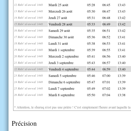
Mardi 25 août
05:28
06:45
13:43
12 Rabi' al-awwal 1448
Mercredi 26 août
05:30
06:47
13:43
13 Rabi' al-awwal 1448
Jeudi 27 août
05:31
06:48
13:42
14 Rabi' al-awwal 1448
Vendredi 28 août
05:33
06:49
13:42
15 Rabi' al-awwal 1448
Samedi 29 août
05:35
06:51
13:42
16 Rabi' al-awwal 1448
Dimanche 30 août
05:36
06:52
13:41
17 Rabi' al-awwal 1448
Lundi 31 août
05:38
06:53
13:41
18 Rabi' al-awwal 1448
Mardi 1 septembre
05:39
06:55
13:41
19 Rabi' al-awwal 1448
Mercredi 2 septembre
05:41
06:56
13:40
20 Rabi' al-awwal 1448
Jeudi 3 septembre
05:43
06:57
13:40
21 Rabi' al-awwal 1448
Vendredi 4 septembre
05:44
06:59
13:40
22 Rabi' al-awwal 1448
Samedi 5 septembre
05:46
07:00
13:39
23 Rabi' al-awwal 1448
Dimanche 6 septembre
05:47
07:01
13:39
24 Rabi' al-awwal 1448
Lundi 7 septembre
05:49
07:02
13:39
25 Rabi' al-awwal 1448
Mardi 8 septembre
05:50
07:04
13:38
26 Rabi' al-awwal 1448
* Attention, le shuruq n'est pas une prière ! C'est simplement l'heure avant laquelle l
Précision