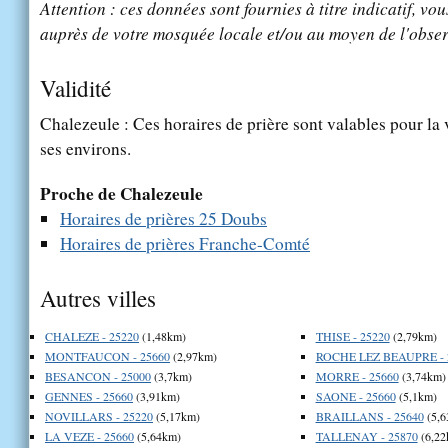
Attention : ces données sont fournies à titre indicatif, vou
auprès de votre mosquée locale et/ou au moyen de l'obser
Validité
Chalezeule : Ces horaires de prière sont valables pour la 
ses environs.
Proche de Chalezeule
Horaires de prières 25 Doubs
Horaires de prières Franche-Comté
Autres villes
CHALEZE - 25220
(1,48km)
THISE - 25220
(2,79km)
MONTFAUCON - 25660
(2,97km)
ROCHE LEZ BEAUPRE - 
BESANCON - 25000
(3,7km)
MORRE - 25660
(3,74km)
GENNES - 25660
(3,91km)
SAONE - 25660
(5,1km)
NOVILLARS - 25220
(5,17km)
BRAILLANS - 25640
(5,6
LA VEZE - 25660
(5,64km)
TALLENAY - 25870
(6,22