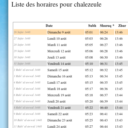
Liste des horaires pour chalezeule
Date
Subh
Shuruq *
Zhur
Dimanche 9 août
05:01
06:24
13:46
26 Safar 1448
Lundi 10 août
05:03
06:26
13:46
27 Safar 1448
Mardi 11 août
05:05
06:27
13:46
28 Safar 1448
Mercredi 12 août
05:06
06:28
13:46
29 Safar 1448
Jeudi 13 août
05:08
06:30
13:46
30 Safar 1448
Vendredi 14 août
05:10
06:31
13:45
31 Safar 1448
Samedi 15 août
05:12
06:32
13:45
2 Rabi' al-awwal 1448
Dimanche 16 août
05:13
06:34
13:45
3 Rabi' al-awwal 1448
Lundi 17 août
05:15
06:35
13:45
4 Rabi' al-awwal 1448
Mardi 18 août
05:17
06:36
13:45
5 Rabi' al-awwal 1448
Mercredi 19 août
05:18
06:37
13:44
6 Rabi' al-awwal 1448
Jeudi 20 août
05:20
06:39
13:44
7 Rabi' al-awwal 1448
Vendredi 21 août
05:22
06:40
13:44
8 Rabi' al-awwal 1448
Samedi 22 août
05:23
06:41
13:44
9 Rabi' al-awwal 1448
Dimanche 23 août
05:25
06:43
13:43
10 Rabi' al-awwal 1448
Lundi 24 août
05:27
06:44
13:43
11 Rabi' al-awwal 1448