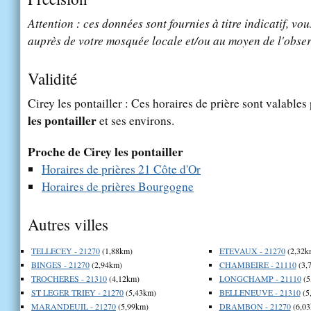
Attention : ces données sont fournies à titre indicatif, vou
auprès de votre mosquée locale et/ou au moyen de l'obser
Validité
Cirey les pontailler : Ces horaires de prière sont valables
les pontailler
et ses environs.
Proche de Cirey les pontailler
Horaires de prières 21 Côte d'Or
Horaires de prières Bourgogne
Autres villes
TELLECEY - 21270
(1,88km)
ETEVAUX - 21270
(2,32k
BINGES - 21270
(2,94km)
CHAMBEIRE - 21110
(3,
TROCHERES - 21310
(4,12km)
LONGCHAMP - 21110
(5
ST LEGER TRIEY - 21270
(5,43km)
BELLENEUVE - 21310
(5
MARANDEUIL - 21270
(5,99km)
DRAMBON - 21270
(6,03