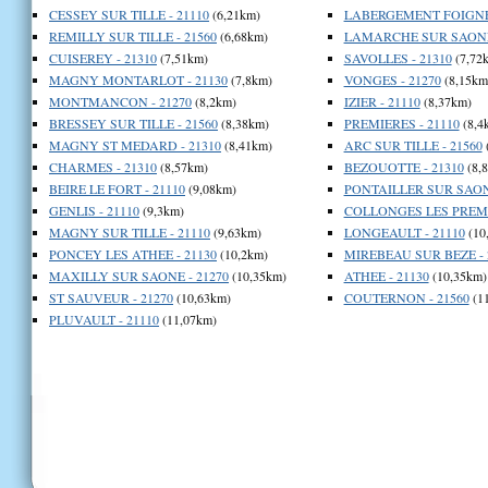
CESSEY SUR TILLE - 21110
(6,21km)
LABERGEMENT FOIGNEY
REMILLY SUR TILLE - 21560
(6,68km)
LAMARCHE SUR SAONE 
CUISEREY - 21310
(7,51km)
SAVOLLES - 21310
(7,72
MAGNY MONTARLOT - 21130
(7,8km)
VONGES - 21270
(8,15km
MONTMANCON - 21270
(8,2km)
IZIER - 21110
(8,37km)
BRESSEY SUR TILLE - 21560
(8,38km)
PREMIERES - 21110
(8,4
MAGNY ST MEDARD - 21310
(8,41km)
ARC SUR TILLE - 21560
CHARMES - 21310
(8,57km)
BEZOUOTTE - 21310
(8,
BEIRE LE FORT - 21110
(9,08km)
PONTAILLER SUR SAONE
GENLIS - 21110
(9,3km)
COLLONGES LES PREMIE
MAGNY SUR TILLE - 21110
(9,63km)
LONGEAULT - 21110
(10
PONCEY LES ATHEE - 21130
(10,2km)
MIREBEAU SUR BEZE - 
MAXILLY SUR SAONE - 21270
(10,35km)
ATHEE - 21130
(10,35km)
ST SAUVEUR - 21270
(10,63km)
COUTERNON - 21560
(1
PLUVAULT - 21110
(11,07km)