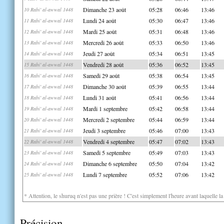
Dimanche 23 août
05:28
06:46
13:46
10 Rabi' al-awwal 1448
Lundi 24 août
05:30
06:47
13:46
11 Rabi' al-awwal 1448
Mardi 25 août
05:31
06:48
13:46
12 Rabi' al-awwal 1448
Mercredi 26 août
05:33
06:50
13:46
13 Rabi' al-awwal 1448
Jeudi 27 août
05:34
06:51
13:45
14 Rabi' al-awwal 1448
Vendredi 28 août
05:36
06:52
13:45
15 Rabi' al-awwal 1448
Samedi 29 août
05:38
06:54
13:45
16 Rabi' al-awwal 1448
Dimanche 30 août
05:39
06:55
13:44
17 Rabi' al-awwal 1448
Lundi 31 août
05:41
06:56
13:44
18 Rabi' al-awwal 1448
Mardi 1 septembre
05:42
06:58
13:44
19 Rabi' al-awwal 1448
Mercredi 2 septembre
05:44
06:59
13:44
20 Rabi' al-awwal 1448
Jeudi 3 septembre
05:46
07:00
13:43
21 Rabi' al-awwal 1448
Vendredi 4 septembre
05:47
07:02
13:43
22 Rabi' al-awwal 1448
Samedi 5 septembre
05:49
07:03
13:43
23 Rabi' al-awwal 1448
Dimanche 6 septembre
05:50
07:04
13:42
24 Rabi' al-awwal 1448
Lundi 7 septembre
05:52
07:06
13:42
25 Rabi' al-awwal 1448
* Attention, le shuruq n'est pas une prière ! C'est simplement l'heure avant laquelle l
Précision