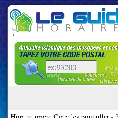
|
Horaire priere Cirey les pontailler -