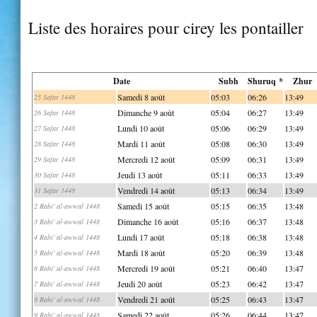
Liste des horaires pour cirey les pontailler
Date
Subh
Shuruq *
Zhur
Samedi 8 août
05:03
06:26
13:49
25 Safar 1448
Dimanche 9 août
05:04
06:27
13:49
26 Safar 1448
Lundi 10 août
05:06
06:29
13:49
27 Safar 1448
Mardi 11 août
05:08
06:30
13:49
28 Safar 1448
Mercredi 12 août
05:09
06:31
13:49
29 Safar 1448
Jeudi 13 août
05:11
06:33
13:49
30 Safar 1448
Vendredi 14 août
05:13
06:34
13:49
31 Safar 1448
Samedi 15 août
05:15
06:35
13:48
2 Rabi' al-awwal 1448
Dimanche 16 août
05:16
06:37
13:48
3 Rabi' al-awwal 1448
Lundi 17 août
05:18
06:38
13:48
4 Rabi' al-awwal 1448
Mardi 18 août
05:20
06:39
13:48
5 Rabi' al-awwal 1448
Mercredi 19 août
05:21
06:40
13:47
6 Rabi' al-awwal 1448
Jeudi 20 août
05:23
06:42
13:47
7 Rabi' al-awwal 1448
Vendredi 21 août
05:25
06:43
13:47
8 Rabi' al-awwal 1448
Samedi 22 août
05:26
06:44
13:47
9 Rabi' al-awwal 1448