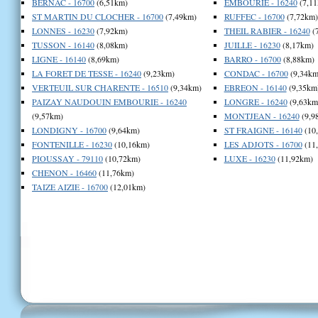
BERNAC - 16700
(6,51km)
EMBOURIE - 16240
(7,11
ST MARTIN DU CLOCHER - 16700
(7,49km)
RUFFEC - 16700
(7,72km)
LONNES - 16230
(7,92km)
THEIL RABIER - 16240
(
TUSSON - 16140
(8,08km)
JUILLE - 16230
(8,17km)
LIGNE - 16140
(8,69km)
BARRO - 16700
(8,88km)
LA FORET DE TESSE - 16240
(9,23km)
CONDAC - 16700
(9,34km
VERTEUIL SUR CHARENTE - 16510
(9,34km)
EBREON - 16140
(9,35km
PAIZAY NAUDOUIN EMBOURIE - 16240
LONGRE - 16240
(9,63km
(9,57km)
MONTJEAN - 16240
(9,9
LONDIGNY - 16700
(9,64km)
ST FRAIGNE - 16140
(10
FONTENILLE - 16230
(10,16km)
LES ADJOTS - 16700
(11
PIOUSSAY - 79110
(10,72km)
LUXE - 16230
(11,92km)
CHENON - 16460
(11,76km)
TAIZE AIZIE - 16700
(12,01km)