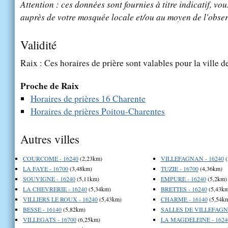
Attention : ces données sont fournies à titre indicatif, vou
auprès de votre mosquée locale et/ou au moyen de l'obser
Validité
Raix : Ces horaires de prière sont valables pour la ville 
Proche de Raix
Horaires de prières 16 Charente
Horaires de prières Poitou-Charentes
Autres villes
COURCOME - 16240
(2,23km)
VILLEFAGNAN - 16240
(
LA FAYE - 16700
(3,48km)
TUZIE - 16700
(4,36km)
SOUVIGNE - 16240
(5,11km)
EMPURE - 16240
(5,2km)
LA CHEVRERIE - 16240
(5,34km)
BRETTES - 16240
(5,43km
VILLIERS LE ROUX - 16240
(5,43km)
CHARME - 16140
(5,54k
BESSE - 16140
(5,82km)
SALLES DE VILLEFAGNA
VILLEGATS - 16700
(6,25km)
LA MAGDELEINE - 1624