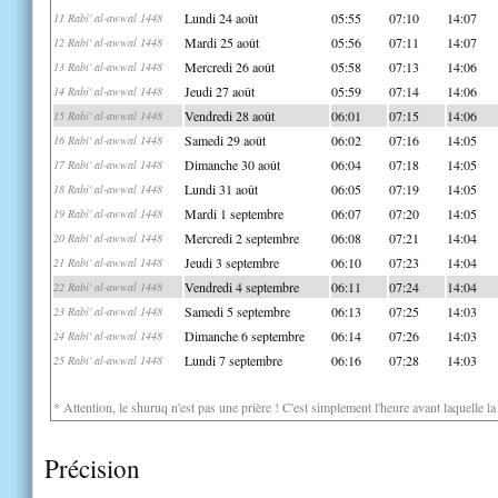
Lundi 24 août
05:55
07:10
14:07
11 Rabi' al-awwal 1448
Mardi 25 août
05:56
07:11
14:07
12 Rabi' al-awwal 1448
Mercredi 26 août
05:58
07:13
14:06
13 Rabi' al-awwal 1448
Jeudi 27 août
05:59
07:14
14:06
14 Rabi' al-awwal 1448
Vendredi 28 août
06:01
07:15
14:06
15 Rabi' al-awwal 1448
Samedi 29 août
06:02
07:16
14:05
16 Rabi' al-awwal 1448
Dimanche 30 août
06:04
07:18
14:05
17 Rabi' al-awwal 1448
Lundi 31 août
06:05
07:19
14:05
18 Rabi' al-awwal 1448
Mardi 1 septembre
06:07
07:20
14:05
19 Rabi' al-awwal 1448
Mercredi 2 septembre
06:08
07:21
14:04
20 Rabi' al-awwal 1448
Jeudi 3 septembre
06:10
07:23
14:04
21 Rabi' al-awwal 1448
Vendredi 4 septembre
06:11
07:24
14:04
22 Rabi' al-awwal 1448
Samedi 5 septembre
06:13
07:25
14:03
23 Rabi' al-awwal 1448
Dimanche 6 septembre
06:14
07:26
14:03
24 Rabi' al-awwal 1448
Lundi 7 septembre
06:16
07:28
14:03
25 Rabi' al-awwal 1448
* Attention, le shuruq n'est pas une prière ! C'est simplement l'heure avant laquelle l
Précision