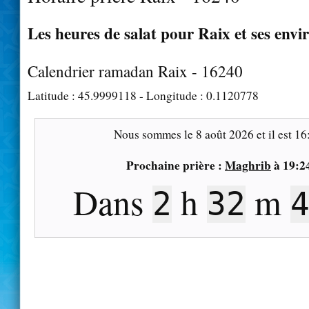
Les heures de salat pour Raix et ses envi
Calendrier ramadan Raix - 16240
Latitude :
45.9999118
- Longitude :
0.1120778
Nous sommes le
8 août 2026
et il est
16
Prochaine prière :
Maghrib
à
19:2
Dans
h
m
2
32