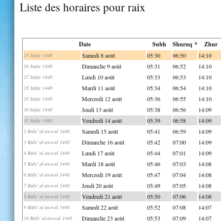
Liste des horaires pour raix
Date
Subh
Shuruq *
Zhur
Samedi 8 août
05:30
06:50
14:10
25 Safar 1448
Dimanche 9 août
05:31
06:52
14:10
26 Safar 1448
Lundi 10 août
05:33
06:53
14:10
27 Safar 1448
Mardi 11 août
05:34
06:54
14:10
28 Safar 1448
Mercredi 12 août
05:36
06:55
14:10
29 Safar 1448
Jeudi 13 août
05:38
06:56
14:09
30 Safar 1448
Vendredi 14 août
05:39
06:58
14:09
31 Safar 1448
Samedi 15 août
05:41
06:59
14:09
2 Rabi' al-awwal 1448
Dimanche 16 août
05:42
07:00
14:09
3 Rabi' al-awwal 1448
Lundi 17 août
05:44
07:01
14:09
4 Rabi' al-awwal 1448
Mardi 18 août
05:46
07:03
14:08
5 Rabi' al-awwal 1448
Mercredi 19 août
05:47
07:04
14:08
6 Rabi' al-awwal 1448
Jeudi 20 août
05:49
07:05
14:08
7 Rabi' al-awwal 1448
Vendredi 21 août
05:50
07:06
14:08
8 Rabi' al-awwal 1448
Samedi 22 août
05:52
07:08
14:07
9 Rabi' al-awwal 1448
Dimanche 23 août
05:53
07:09
14:07
10 Rabi' al-awwal 1448