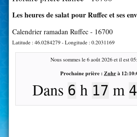
Les heures de salat pour Ruffec et ses en
Calendrier ramadan Ruffec - 16700
Latitude :
46.0284279
- Longitude :
0.2031169
Nous sommes le
6 août 2026
et il est
05
Prochaine prière :
Zuhr
à
12:10:
Dans
h
m
6
17