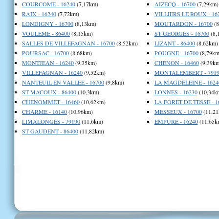
COURCOME - 16240
(7,17km)
AIZECQ - 16700
(7,29km)
RAIX - 16240
(7,72km)
VILLIERS LE ROUX - 16
LONDIGNY - 16700
(8,13km)
MOUTARDON - 16700
(8
VOULEME - 86400
(8,15km)
ST GEORGES - 16700
(8,
SALLES DE VILLEFAGNAN - 16700
(8,52km)
LIZANT - 86400
(8,62km)
POURSAC - 16700
(8,68km)
POUGNE - 16700
(8,79km
MONTJEAN - 16240
(9,35km)
CHENON - 16460
(9,39km
VILLEFAGNAN - 16240
(9,52km)
MONTALEMBERT - 7919
NANTEUIL EN VALLEE - 16700
(9,8km)
LA MAGDELEINE - 1624
ST MACOUX - 86400
(10,3km)
LONNES - 16230
(10,34k
CHENOMMET - 16460
(10,62km)
LA FORET DE TESSE - 1
CHARME - 16140
(10,96km)
MESSEUX - 16700
(11,21
LIMALONGES - 79190
(11,6km)
EMPURE - 16240
(11,65k
ST GAUDENT - 86400
(11,82km)