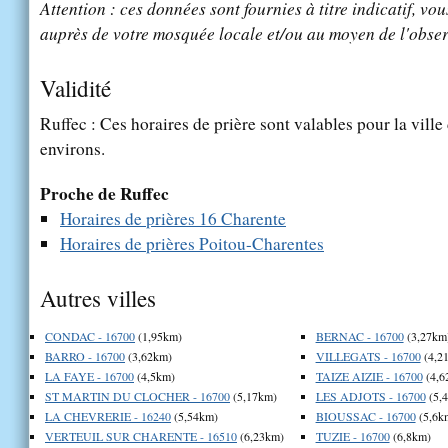
Attention : ces données sont fournies à titre indicatif, vou
auprès de votre mosquée locale et/ou au moyen de l'obser
Validité
Ruffec : Ces horaires de prière sont valables pour la ville
environs.
Proche de Ruffec
Horaires de prières 16 Charente
Horaires de prières Poitou-Charentes
Autres villes
CONDAC - 16700
(1,95km)
BERNAC - 16700
(3,27km
BARRO - 16700
(3,62km)
VILLEGATS - 16700
(4,2
LA FAYE - 16700
(4,5km)
TAIZE AIZIE - 16700
(4,6
ST MARTIN DU CLOCHER - 16700
(5,17km)
LES ADJOTS - 16700
(5,
LA CHEVRERIE - 16240
(5,54km)
BIOUSSAC - 16700
(5,6k
VERTEUIL SUR CHARENTE - 16510
(6,23km)
TUZIE - 16700
(6,8km)