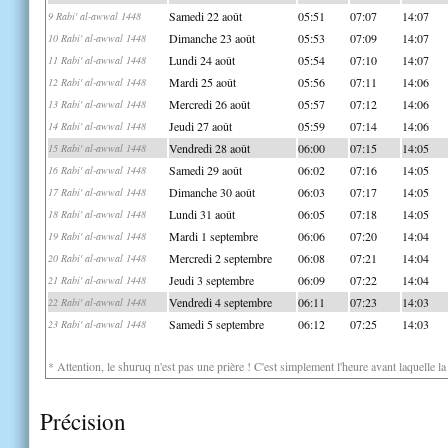
Samedi 22 août
05:51
07:07
14:07
9 Rabi' al-awwal 1448
Dimanche 23 août
05:53
07:09
14:07
10 Rabi' al-awwal 1448
Lundi 24 août
05:54
07:10
14:07
11 Rabi' al-awwal 1448
Mardi 25 août
05:56
07:11
14:06
12 Rabi' al-awwal 1448
Mercredi 26 août
05:57
07:12
14:06
13 Rabi' al-awwal 1448
Jeudi 27 août
05:59
07:14
14:06
14 Rabi' al-awwal 1448
Vendredi 28 août
06:00
07:15
14:05
15 Rabi' al-awwal 1448
Samedi 29 août
06:02
07:16
14:05
16 Rabi' al-awwal 1448
Dimanche 30 août
06:03
07:17
14:05
17 Rabi' al-awwal 1448
Lundi 31 août
06:05
07:18
14:05
18 Rabi' al-awwal 1448
Mardi 1 septembre
06:06
07:20
14:04
19 Rabi' al-awwal 1448
Mercredi 2 septembre
06:08
07:21
14:04
20 Rabi' al-awwal 1448
Jeudi 3 septembre
06:09
07:22
14:04
21 Rabi' al-awwal 1448
Vendredi 4 septembre
06:11
07:23
14:03
22 Rabi' al-awwal 1448
Samedi 5 septembre
06:12
07:25
14:03
23 Rabi' al-awwal 1448
* Attention, le shuruq n'est pas une prière ! C'est simplement l'heure avant laquelle l
Précision