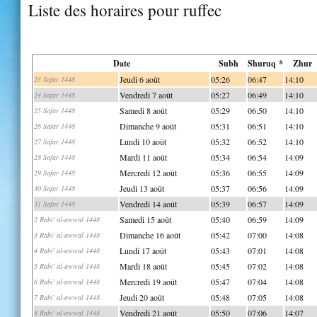
Liste des horaires pour ruffec
Date
Subh
Shuruq *
Zhur
Jeudi 6 août
05:26
06:47
14:10
23 Safar 1448
Vendredi 7 août
05:27
06:49
14:10
24 Safar 1448
Samedi 8 août
05:29
06:50
14:10
25 Safar 1448
Dimanche 9 août
05:31
06:51
14:10
26 Safar 1448
Lundi 10 août
05:32
06:52
14:10
27 Safar 1448
Mardi 11 août
05:34
06:54
14:09
28 Safar 1448
Mercredi 12 août
05:36
06:55
14:09
29 Safar 1448
Jeudi 13 août
05:37
06:56
14:09
30 Safar 1448
Vendredi 14 août
05:39
06:57
14:09
31 Safar 1448
Samedi 15 août
05:40
06:59
14:09
2 Rabi' al-awwal 1448
Dimanche 16 août
05:42
07:00
14:08
3 Rabi' al-awwal 1448
Lundi 17 août
05:43
07:01
14:08
4 Rabi' al-awwal 1448
Mardi 18 août
05:45
07:02
14:08
5 Rabi' al-awwal 1448
Mercredi 19 août
05:47
07:04
14:08
6 Rabi' al-awwal 1448
Jeudi 20 août
05:48
07:05
14:08
7 Rabi' al-awwal 1448
Vendredi 21 août
05:50
07:06
14:07
8 Rabi' al-awwal 1448