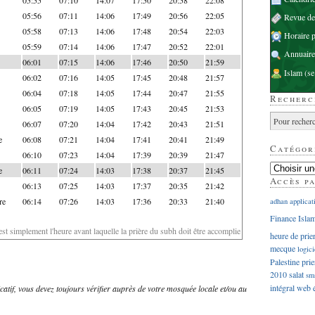
05:56
07:11
14:06
17:49
20:56
22:05
Revue d
05:58
07:13
14:06
17:48
20:54
22:03
Horaire p
05:59
07:14
14:06
17:47
20:52
22:01
Annuaire
06:01
07:15
14:06
17:46
20:50
21:59
Islam
(se
06:02
07:16
14:05
17:45
20:48
21:57
06:04
07:18
14:05
17:44
20:47
21:55
Recherc
06:05
07:19
14:05
17:43
20:45
21:53
06:07
07:20
14:04
17:42
20:43
21:51
e
06:08
07:21
14:04
17:41
20:41
21:49
Catégor
06:10
07:23
14:04
17:39
20:39
21:47
e
06:11
07:24
14:03
17:38
20:37
21:45
Accès p
06:13
07:25
14:03
17:37
20:35
21:42
re
06:14
07:26
14:03
17:36
20:33
21:40
adhan
applicat
Finance Isla
'est simplement l'heure avant laquelle la prière du subh doit être accomplie
heure de prie
mecque
logici
Palestine
prie
2010
salat
sm
intégral
web
dicatif, vous devez toujours vérifier auprès de votre mosquée locale et/ou au