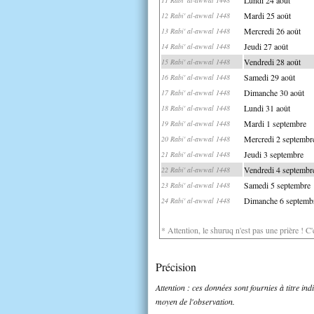
Mardi 25 août
12 Rabi' al-awwal 1448
Mercredi 26 août
13 Rabi' al-awwal 1448
Jeudi 27 août
14 Rabi' al-awwal 1448
Vendredi 28 août
15 Rabi' al-awwal 1448
Samedi 29 août
16 Rabi' al-awwal 1448
Dimanche 30 août
17 Rabi' al-awwal 1448
Lundi 31 août
18 Rabi' al-awwal 1448
Mardi 1 septembre
19 Rabi' al-awwal 1448
Mercredi 2 septembr
20 Rabi' al-awwal 1448
Jeudi 3 septembre
21 Rabi' al-awwal 1448
Vendredi 4 septembr
22 Rabi' al-awwal 1448
Samedi 5 septembre
23 Rabi' al-awwal 1448
Dimanche 6 septemb
24 Rabi' al-awwal 1448
* Attention, le shuruq n'est pas une prière ! C
Précision
Attention : ces données sont fournies à titre in
moyen de l'observation.