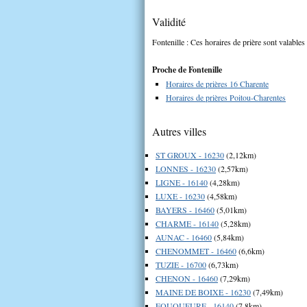
Validité
Fontenille : Ces horaires de prière sont valables
Proche de Fontenille
Horaires de prières 16 Charente
Horaires de prières Poitou-Charentes
Autres villes
ST GROUX - 16230
(2,12km)
LONNES - 16230
(2,57km)
LIGNE - 16140
(4,28km)
LUXE - 16230
(4,58km)
BAYERS - 16460
(5,01km)
CHARME - 16140
(5,28km)
AUNAC - 16460
(5,84km)
CHENOMMET - 16460
(6,6km)
TUZIE - 16700
(6,73km)
CHENON - 16460
(7,29km)
MAINE DE BOIXE - 16230
(7,49km)
FOUQUEURE - 16140
(7,8km)