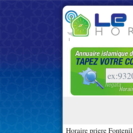
|
Horaire priere Fontenil