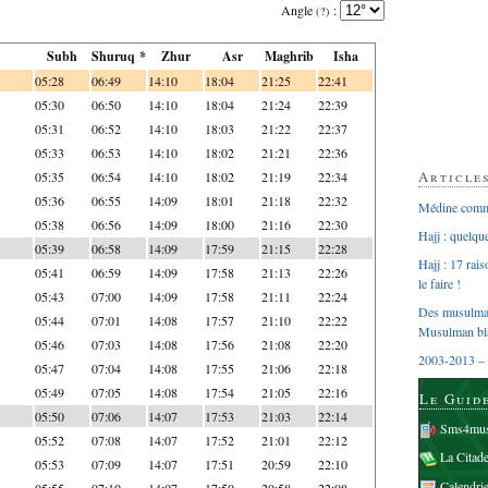
Angle
:
(?)
Subh
Shuruq *
Zhur
Asr
Maghrib
Isha
05:28
06:49
14:10
18:04
21:25
22:41
05:30
06:50
14:10
18:04
21:24
22:39
05:31
06:52
14:10
18:03
21:22
22:37
05:33
06:53
14:10
18:02
21:21
22:36
Article
05:35
06:54
14:10
18:02
21:19
22:34
05:36
06:55
14:09
18:01
21:18
22:32
Médine comme
05:38
06:56
14:09
18:00
21:16
22:30
Hajj : quelq
05:39
06:58
14:09
17:59
21:15
22:28
Hajj : 17 rai
05:41
06:59
14:09
17:58
21:13
22:26
le faire !
05:43
07:00
14:09
17:58
21:11
22:24
Des musulman
05:44
07:01
14:08
17:57
21:10
22:22
Musulman bl
05:46
07:03
14:08
17:56
21:08
22:20
2003-2013 – 
05:47
07:04
14:08
17:55
21:06
22:18
05:49
07:05
14:08
17:54
21:05
22:16
Le Guid
05:50
07:06
14:07
17:53
21:03
22:14
Sms4mus
05:52
07:08
14:07
17:52
21:01
22:12
La Citad
05:53
07:09
14:07
17:51
20:59
22:10
Calendri
05:55
07:10
14:07
17:50
20:58
22:08