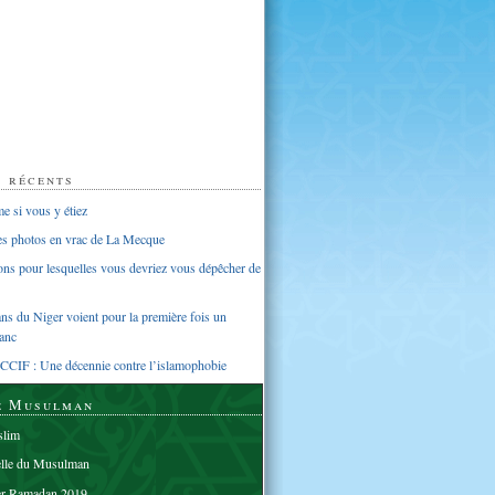
s récents
 si vous y étiez
ues photos en vrac de La Mecque
sons pour lesquelles vous devriez vous dépêcher de
s du Niger voient pour la première fois un
anc
CCIF : Une décennie contre l’islamophobie
e Musulman
lim
elle du Musulman
er Ramadan 2019