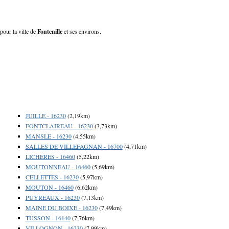
 pour la ville de
Fontenille
et ses environs.
JUILLE - 16230
(2,19km)
FONTCLAIREAU - 16230
(3,73km)
MANSLE - 16230
(4,55km)
SALLES DE VILLEFAGNAN - 16700
(4,71km)
LICHERES - 16460
(5,22km)
MOUTONNEAU - 16460
(5,69km)
CELLETTES - 16230
(5,97km)
MOUTON - 16460
(6,62km)
PUYREAUX - 16230
(7,13km)
MAINE DU BOIXE - 16230
(7,49km)
TUSSON - 16140
(7,76km)
VILLOGNON - 16230
(7,99km)