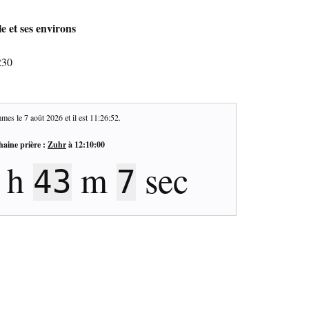
e et ses environs
230
mes le
7 août 2026
et il est
11:26:53
.
haine prière :
Zuhr
à
12:10:00
h
m
sec
43
6