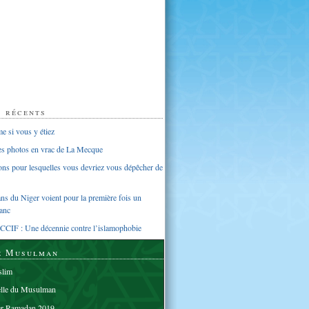
s récents
 si vous y étiez
ues photos en vrac de La Mecque
sons pour lesquelles vous devriez vous dépêcher de
s du Niger voient pour la première fois un
anc
CCIF : Une décennie contre l’islamophobie
e Musulman
lim
elle du Musulman
er Ramadan 2019