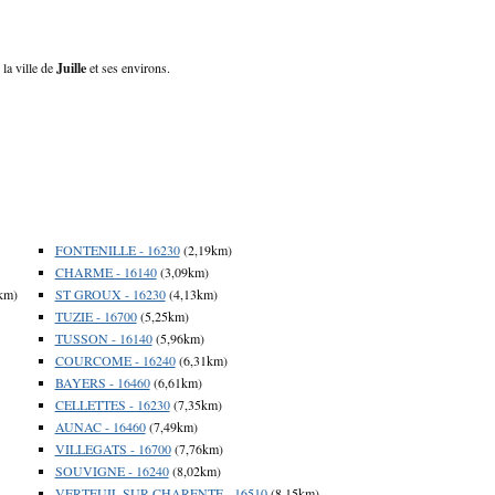
 la ville de
Juille
et ses environs.
FONTENILLE - 16230
(2,19km)
CHARME - 16140
(3,09km)
km)
ST GROUX - 16230
(4,13km)
TUZIE - 16700
(5,25km)
TUSSON - 16140
(5,96km)
COURCOME - 16240
(6,31km)
BAYERS - 16460
(6,61km)
CELLETTES - 16230
(7,35km)
AUNAC - 16460
(7,49km)
VILLEGATS - 16700
(7,76km)
SOUVIGNE - 16240
(8,02km)
VERTEUIL SUR CHARENTE - 16510
(8,15km)