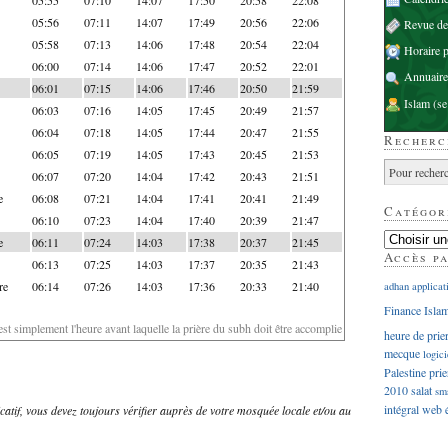
05:56
07:11
14:07
17:49
20:56
22:06
Revue d
05:58
07:13
14:06
17:48
20:54
22:04
Horaire p
06:00
07:14
14:06
17:47
20:52
22:01
Annuaire
06:01
07:15
14:06
17:46
20:50
21:59
Islam
(se
06:03
07:16
14:05
17:45
20:49
21:57
06:04
07:18
14:05
17:44
20:47
21:55
Recherc
06:05
07:19
14:05
17:43
20:45
21:53
06:07
07:20
14:04
17:42
20:43
21:51
e
06:08
07:21
14:04
17:41
20:41
21:49
Catégor
06:10
07:23
14:04
17:40
20:39
21:47
e
06:11
07:24
14:03
17:38
20:37
21:45
Accès p
06:13
07:25
14:03
17:37
20:35
21:43
re
06:14
07:26
14:03
17:36
20:33
21:40
adhan
applicat
Finance Isla
'est simplement l'heure avant laquelle la prière du subh doit être accomplie
heure de prie
mecque
logici
Palestine
prie
2010
salat
sm
intégral
web
dicatif, vous devez toujours vérifier auprès de votre mosquée locale et/ou au