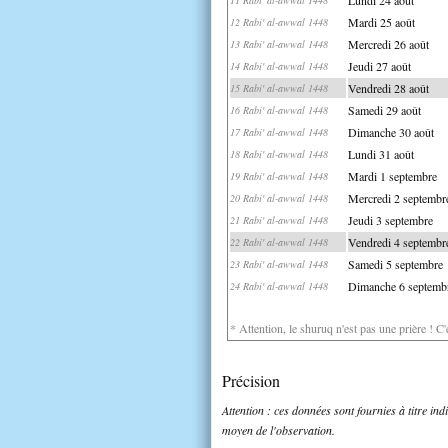
Mardi 25 août
12 Rabi' al-awwal 1448
Mercredi 26 août
13 Rabi' al-awwal 1448
Jeudi 27 août
14 Rabi' al-awwal 1448
Vendredi 28 août
15 Rabi' al-awwal 1448
Samedi 29 août
16 Rabi' al-awwal 1448
Dimanche 30 août
17 Rabi' al-awwal 1448
Lundi 31 août
18 Rabi' al-awwal 1448
Mardi 1 septembre
19 Rabi' al-awwal 1448
Mercredi 2 septembr
20 Rabi' al-awwal 1448
Jeudi 3 septembre
21 Rabi' al-awwal 1448
Vendredi 4 septembr
22 Rabi' al-awwal 1448
Samedi 5 septembre
23 Rabi' al-awwal 1448
Dimanche 6 septemb
24 Rabi' al-awwal 1448
* Attention, le shuruq n'est pas une prière ! C
Précision
Attention : ces données sont fournies à titre in
moyen de l'observation.