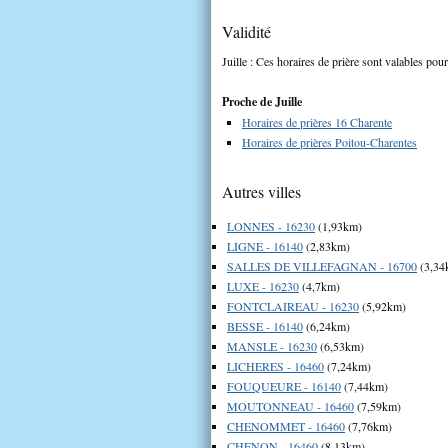
Validité
Juille : Ces horaires de prière sont valables pour
Proche de Juille
Horaires de prières 16 Charente
Horaires de prières Poitou-Charentes
Autres villes
LONNES - 16230
(1,93km)
LIGNE - 16140
(2,83km)
SALLES DE VILLEFAGNAN - 16700
(3,34
LUXE - 16230
(4,7km)
FONTCLAIREAU - 16230
(5,92km)
BESSE - 16140
(6,24km)
MANSLE - 16230
(6,53km)
LICHERES - 16460
(7,24km)
FOUQUEURE - 16140
(7,44km)
MOUTONNEAU - 16460
(7,59km)
CHENOMMET - 16460
(7,76km)
CHENON - 16460
(8,13km)