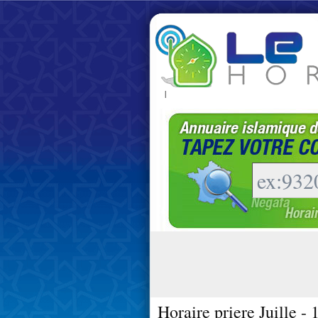
|
Horaire priere Juille -