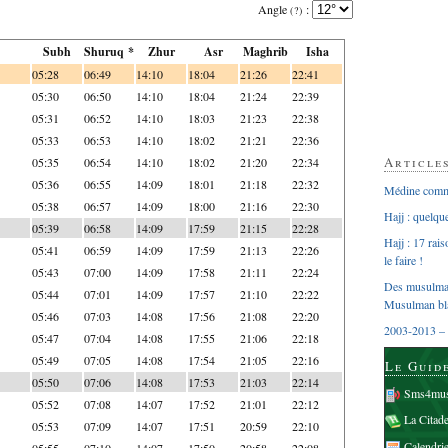
Angle
:
(?)
Subh
Shuruq *
Zhur
Asr
Maghrib
Isha
05:28
06:49
14:10
18:04
21:26
22:41
05:30
06:50
14:10
18:04
21:24
22:39
05:31
06:52
14:10
18:03
21:23
22:38
05:33
06:53
14:10
18:02
21:21
22:36
Article
05:35
06:54
14:10
18:02
21:20
22:34
05:36
06:55
14:09
18:01
21:18
22:32
Médine comme
05:38
06:57
14:09
18:00
21:16
22:30
Hajj : quelq
05:39
06:58
14:09
17:59
21:15
22:28
Hajj : 17 rai
05:41
06:59
14:09
17:59
21:13
22:26
le faire !
05:43
07:00
14:09
17:58
21:11
22:24
Des musulman
05:44
07:01
14:09
17:57
21:10
22:22
Musulman bl
05:46
07:03
14:08
17:56
21:08
22:20
2003-2013 – 
05:47
07:04
14:08
17:55
21:06
22:18
05:49
07:05
14:08
17:54
21:05
22:16
Le Guid
05:50
07:06
14:08
17:53
21:03
22:14
Sms4mus
05:52
07:08
14:07
17:52
21:01
22:12
La Citad
05:53
07:09
14:07
17:51
20:59
22:10
Calendri
05:55
07:10
14:07
17:50
20:58
22:08