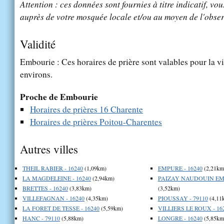
Attention : ces données sont fournies à titre indicatif, vou
auprès de votre mosquée locale et/ou au moyen de l'obser
Validité
Embourie : Ces horaires de prière sont valables pour la v
environs.
Proche de Embourie
Horaires de prières 16 Charente
Horaires de prières Poitou-Charentes
Autres villes
THEIL RABIER - 16240
(1,09km)
EMPURE - 16240
(2,21km
LA MAGDELEINE - 16240
(2,94km)
PAIZAY NAUDOUIN EMB
BRETTES - 16240
(3,83km)
(3,52km)
VILLEFAGNAN - 16240
(4,35km)
PIOUSSAY - 79110
(4,11
LA FORET DE TESSE - 16240
(5,59km)
VILLIERS LE ROUX - 16
HANC - 79110
(5,88km)
LONGRE - 16240
(5,85km