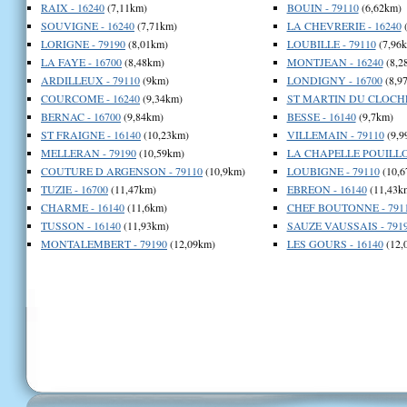
RAIX - 16240
(7,11km)
BOUIN - 79110
(6,62km)
SOUVIGNE - 16240
(7,71km)
LA CHEVRERIE - 16240
(
LORIGNE - 79190
(8,01km)
LOUBILLE - 79110
(7,96
LA FAYE - 16700
(8,48km)
MONTJEAN - 16240
(8,2
ARDILLEUX - 79110
(9km)
LONDIGNY - 16700
(8,9
COURCOME - 16240
(9,34km)
ST MARTIN DU CLOCHER
BERNAC - 16700
(9,84km)
BESSE - 16140
(9,7km)
ST FRAIGNE - 16140
(10,23km)
VILLEMAIN - 79110
(9,9
MELLERAN - 79190
(10,59km)
LA CHAPELLE POUILLO
COUTURE D ARGENSON - 79110
(10,9km)
LOUBIGNE - 79110
(10,6
TUZIE - 16700
(11,47km)
EBREON - 16140
(11,43k
CHARME - 16140
(11,6km)
CHEF BOUTONNE - 791
TUSSON - 16140
(11,93km)
SAUZE VAUSSAIS - 791
MONTALEMBERT - 79190
(12,09km)
LES GOURS - 16140
(12,