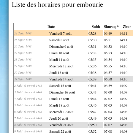
Liste des horaires pour embourie
Date
Subh
Shuruq *
Zhur
Vendredi 7 août
05:28
06:49
14:11
24 Safar 1448
Samedi 8 août
05:30
06:51
14:11
25 Safar 1448
Dimanche 9 août
05:31
06:52
14:10
26 Safar 1448
Lundi 10 août
05:33
06:53
14:10
27 Safar 1448
Mardi 11 août
05:35
06:54
14:10
28 Safar 1448
Mercredi 12 août
05:36
06:55
14:10
29 Safar 1448
Jeudi 13 août
05:38
06:57
14:10
30 Safar 1448
Vendredi 14 août
05:39
06:58
14:10
31 Safar 1448
Samedi 15 août
05:41
06:59
14:09
2 Rabi' al-awwal 1448
Dimanche 16 août
05:43
07:00
14:09
3 Rabi' al-awwal 1448
Lundi 17 août
05:44
07:02
14:09
4 Rabi' al-awwal 1448
Mardi 18 août
05:46
07:03
14:09
5 Rabi' al-awwal 1448
Mercredi 19 août
05:47
07:04
14:08
6 Rabi' al-awwal 1448
Jeudi 20 août
05:49
07:05
14:08
7 Rabi' al-awwal 1448
Vendredi 21 août
05:50
07:07
14:08
8 Rabi' al-awwal 1448
Samedi 22 août
05:52
07:08
14:08
9 Rabi' al-awwal 1448