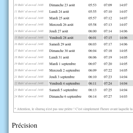
Dimanche 23 août
05:53
07:09
14:07
10 Rabi' al-awwal 1448
Lundi 24 août
05:55
07:10
14:07
11 Rabi' al-awwal 1448
Mardi 25 août
05:57
07:12
14:07
12 Rabi' al-awwal 1448
Mercredi 26 août
05:58
07:13
14:07
13 Rabi' al-awwal 1448
Jeudi 27 août
06:00
07:14
14:06
14 Rabi' al-awwal 1448
Vendredi 28 août
06:01
07:15
14:06
15 Rabi' al-awwal 1448
Samedi 29 août
06:03
07:17
14:06
16 Rabi' al-awwal 1448
Dimanche 30 août
06:04
07:18
14:05
17 Rabi' al-awwal 1448
Lundi 31 août
06:06
07:19
14:05
18 Rabi' al-awwal 1448
Mardi 1 septembre
06:07
07:20
14:05
19 Rabi' al-awwal 1448
Mercredi 2 septembre
06:09
07:22
14:05
20 Rabi' al-awwal 1448
Jeudi 3 septembre
06:10
07:23
14:04
21 Rabi' al-awwal 1448
Vendredi 4 septembre
06:11
07:24
14:04
22 Rabi' al-awwal 1448
Samedi 5 septembre
06:13
07:25
14:04
23 Rabi' al-awwal 1448
Dimanche 6 septembre
06:14
07:27
14:03
24 Rabi' al-awwal 1448
* Attention, le shuruq n'est pas une prière ! C'est simplement l'heure avant laquelle l
Précision