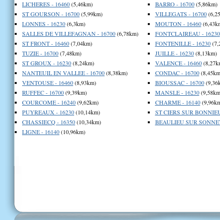
LICHERES - 16460
(5,46km)
BARRO - 16700
(5,86km)
ST GOURSON - 16700
(5,99km)
VILLEGATS - 16700
(6,2
LONNES - 16230
(6,3km)
MOUTON - 16460
(6,43k
SALLES DE VILLEFAGNAN - 16700
(6,78km)
FONTCLAIREAU - 16230
ST FRONT - 16460
(7,04km)
FONTENILLE - 16230
(7,
TUZIE - 16700
(7,48km)
JUILLE - 16230
(8,13km)
ST GROUX - 16230
(8,24km)
VALENCE - 16460
(8,27k
NANTEUIL EN VALLEE - 16700
(8,38km)
CONDAC - 16700
(8,45km
VENTOUSE - 16460
(8,93km)
BIOUSSAC - 16700
(9,36
RUFFEC - 16700
(9,39km)
MANSLE - 16230
(9,58km
COURCOME - 16240
(9,62km)
CHARME - 16140
(9,96k
PUYREAUX - 16230
(10,14km)
ST CIERS SUR BONNIEU
CHASSIECQ - 16350
(10,34km)
BEAULIEU SUR SONNETT
LIGNE - 16140
(10,96km)