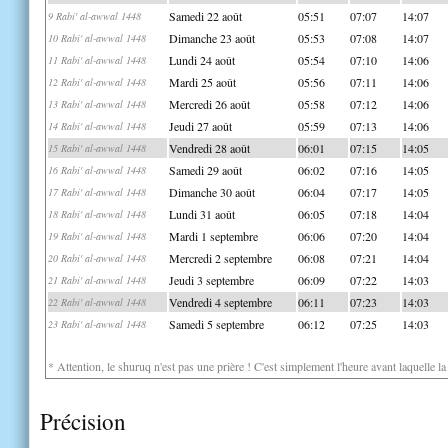
Samedi 22 août
05:51
07:07
14:07
9 Rabi' al-awwal 1448
Dimanche 23 août
05:53
07:08
14:07
10 Rabi' al-awwal 1448
Lundi 24 août
05:54
07:10
14:06
11 Rabi' al-awwal 1448
Mardi 25 août
05:56
07:11
14:06
12 Rabi' al-awwal 1448
Mercredi 26 août
05:58
07:12
14:06
13 Rabi' al-awwal 1448
Jeudi 27 août
05:59
07:13
14:06
14 Rabi' al-awwal 1448
Vendredi 28 août
06:01
07:15
14:05
15 Rabi' al-awwal 1448
Samedi 29 août
06:02
07:16
14:05
16 Rabi' al-awwal 1448
Dimanche 30 août
06:04
07:17
14:05
17 Rabi' al-awwal 1448
Lundi 31 août
06:05
07:18
14:04
18 Rabi' al-awwal 1448
Mardi 1 septembre
06:06
07:20
14:04
19 Rabi' al-awwal 1448
Mercredi 2 septembre
06:08
07:21
14:04
20 Rabi' al-awwal 1448
Jeudi 3 septembre
06:09
07:22
14:03
21 Rabi' al-awwal 1448
Vendredi 4 septembre
06:11
07:23
14:03
22 Rabi' al-awwal 1448
Samedi 5 septembre
06:12
07:25
14:03
23 Rabi' al-awwal 1448
* Attention, le shuruq n'est pas une prière ! C'est simplement l'heure avant laquelle l
Précision