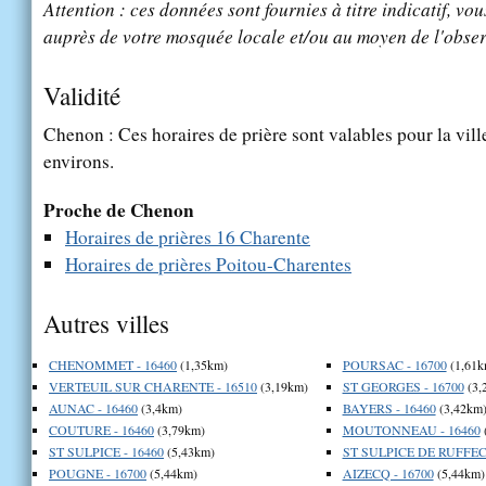
Attention : ces données sont fournies à titre indicatif, vou
auprès de votre mosquée locale et/ou au moyen de l'obser
Validité
Chenon : Ces horaires de prière sont valables pour la vil
environs.
Proche de Chenon
Horaires de prières 16 Charente
Horaires de prières Poitou-Charentes
Autres villes
CHENOMMET - 16460
(1,35km)
POURSAC - 16700
(1,61k
VERTEUIL SUR CHARENTE - 16510
(3,19km)
ST GEORGES - 16700
(3,
AUNAC - 16460
(3,4km)
BAYERS - 16460
(3,42km
COUTURE - 16460
(3,79km)
MOUTONNEAU - 16460
ST SULPICE - 16460
(5,43km)
ST SULPICE DE RUFFEC 
POUGNE - 16700
(5,44km)
AIZECQ - 16700
(5,44km)