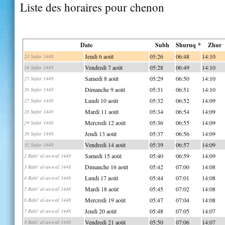
Liste des horaires pour chenon
Date
Subh
Shuruq *
Zhur
Jeudi 6 août
05:26
06:48
14:10
23 Safar 1448
Vendredi 7 août
05:28
06:49
14:10
24 Safar 1448
Samedi 8 août
05:29
06:50
14:10
25 Safar 1448
Dimanche 9 août
05:31
06:51
14:10
26 Safar 1448
Lundi 10 août
05:32
06:52
14:09
27 Safar 1448
Mardi 11 août
05:34
06:54
14:09
28 Safar 1448
Mercredi 12 août
05:36
06:55
14:09
29 Safar 1448
Jeudi 13 août
05:37
06:56
14:09
30 Safar 1448
Vendredi 14 août
05:39
06:57
14:09
31 Safar 1448
Samedi 15 août
05:40
06:59
14:09
2 Rabi' al-awwal 1448
Dimanche 16 août
05:42
07:00
14:08
3 Rabi' al-awwal 1448
Lundi 17 août
05:44
07:01
14:08
4 Rabi' al-awwal 1448
Mardi 18 août
05:45
07:02
14:08
5 Rabi' al-awwal 1448
Mercredi 19 août
05:47
07:04
14:08
6 Rabi' al-awwal 1448
Jeudi 20 août
05:48
07:05
14:07
7 Rabi' al-awwal 1448
Vendredi 21 août
05:50
07:06
14:07
8 Rabi' al-awwal 1448