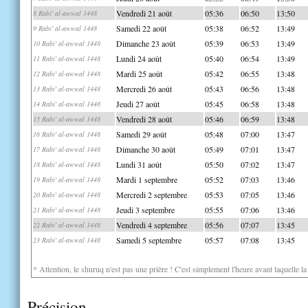
Vendredi 21 août
05:36
06:50
13:50
8 Rabi' al-awwal 1448
Samedi 22 août
05:38
06:52
13:49
9 Rabi' al-awwal 1448
Dimanche 23 août
05:39
06:53
13:49
10 Rabi' al-awwal 1448
Lundi 24 août
05:40
06:54
13:49
11 Rabi' al-awwal 1448
Mardi 25 août
05:42
06:55
13:48
12 Rabi' al-awwal 1448
Mercredi 26 août
05:43
06:56
13:48
13 Rabi' al-awwal 1448
Jeudi 27 août
05:45
06:58
13:48
14 Rabi' al-awwal 1448
Vendredi 28 août
05:46
06:59
13:48
15 Rabi' al-awwal 1448
Samedi 29 août
05:48
07:00
13:47
16 Rabi' al-awwal 1448
Dimanche 30 août
05:49
07:01
13:47
17 Rabi' al-awwal 1448
Lundi 31 août
05:50
07:02
13:47
18 Rabi' al-awwal 1448
Mardi 1 septembre
05:52
07:03
13:46
19 Rabi' al-awwal 1448
Mercredi 2 septembre
05:53
07:05
13:46
20 Rabi' al-awwal 1448
Jeudi 3 septembre
05:55
07:06
13:46
21 Rabi' al-awwal 1448
Vendredi 4 septembre
05:56
07:07
13:45
22 Rabi' al-awwal 1448
Samedi 5 septembre
05:57
07:08
13:45
23 Rabi' al-awwal 1448
* Attention, le shuruq n'est pas une prière ! C'est simplement l'heure avant laquelle l
Précision