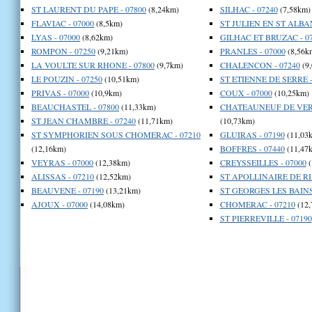
ST LAURENT DU PAPE - 07800
(8,24km)
SILHAC - 07240
(7,58km)
FLAVIAC - 07000
(8,5km)
ST JULIEN EN ST ALBAN
LYAS - 07000
(8,62km)
GILHAC ET BRUZAC - 0
ROMPON - 07250
(9,21km)
PRANLES - 07000
(8,56k
LA VOULTE SUR RHONE - 07800
(9,7km)
CHALENCON - 07240
(9
LE POUZIN - 07250
(10,51km)
ST ETIENNE DE SERRE -
PRIVAS - 07000
(10,9km)
COUX - 07000
(10,25km)
BEAUCHASTEL - 07800
(11,33km)
CHATEAUNEUF DE VER
ST JEAN CHAMBRE - 07240
(11,71km)
(10,73km)
ST SYMPHORIEN SOUS CHOMERAC - 07210
GLUIRAS - 07190
(11,03
(12,16km)
BOFFRES - 07440
(11,47
VEYRAS - 07000
(12,38km)
CREYSSEILLES - 07000
(
ALISSAS - 07210
(12,52km)
ST APOLLINAIRE DE RIA
BEAUVENE - 07190
(13,21km)
ST GEORGES LES BAINS 
AJOUX - 07000
(14,08km)
CHOMERAC - 07210
(12,
ST PIERREVILLE - 07190