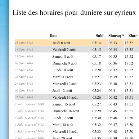
Liste des horaires pour duniere sur eyrieux
Date
Subh
Shuruq *
Zhur
Jeudi 6 août
05:14
06:33
13:52
23 Safar 1448
Vendredi 7 août
05:15
06:34
13:52
24 Safar 1448
Samedi 8 août
05:17
06:35
13:52
25 Safar 1448
Dimanche 9 août
05:18
06:36
13:52
26 Safar 1448
Lundi 10 août
05:20
06:37
13:52
27 Safar 1448
Mardi 11 août
05:21
06:39
13:52
28 Safar 1448
Mercredi 12 août
05:23
06:40
13:51
29 Safar 1448
Jeudi 13 août
05:24
06:41
13:51
30 Safar 1448
Vendredi 14 août
05:26
06:42
13:51
31 Safar 1448
Samedi 15 août
05:27
06:43
13:51
2 Rabi' al-awwal 1448
Dimanche 16 août
05:29
06:45
13:51
3 Rabi' al-awwal 1448
Lundi 17 août
05:30
06:46
13:50
4 Rabi' al-awwal 1448
Mardi 18 août
05:32
06:47
13:50
5 Rabi' al-awwal 1448
Mercredi 19 août
05:33
06:48
13:50
6 Rabi' al-awwal 1448
Jeudi 20 août
05:35
06:49
13:50
7 Rabi' al-awwal 1448