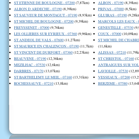
ST ETIENNE DE BOULOGNE - 07200
(7,87km)
ALBON - 07190
(8,39km)
ALBON D ARDECHE - 07190
(8,39km)
PRIVAS - 07000
(8,5km)
ST SAUVEUR DE MONTAGUT - 07190
(8,93km)
GLUIRAS - 07190
(9,28k
ST MICHEL DE BOULOGNE - 07200
(9,39km)
MARCOLS LES EAUX - 
FREYSSENET - 07000
(9,76km)
GENESTELLE - 07530
(9,
LES OLLIERES SUR EYRIEUX - 07360
(9,96km)
COUX - 07000
(10,09km)
ST ANDEOL DE VALS - 07600
(11,27km)
ST MICHEL DE CHABRI
ST MAURICE EN CHALENCON - 07190
(11,7km)
(11,6km)
ST VINCENT DE DURFORT - 07360
(12,23km)
ALISSAS - 07210
(11,79k
BEAUVENE - 07190
(12,36km)
ST CHRISTOL - 07160
(1
MEZILHAC - 07530
(12,6km)
ANTRAIGUES SUR VOLA
DARBRES - 07170
(13,07km)
LAVIOLLE - 07530
(12,89
ST BARTHELEMY LE MEIL - 07160
(13,31km)
VESSEAUX - 07200
(13,2
ROCHESSAUVE - 07210
(13,8km)
BERZEME - 07580
(13,64