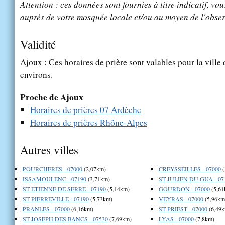
Attention : ces données sont fournies à titre indicatif, vou
auprès de votre mosquée locale et/ou au moyen de l'obser
Validité
Ajoux : Ces horaires de prière sont valables pour la ville
environs.
Proche de Ajoux
Horaires de prières 07 Ardèche
Horaires de prières Rhône-Alpes
Autres villes
POURCHERES - 07000
(2,07km)
CREYSSEILLES - 07000
(
ISSAMOULENC - 07190
(3,71km)
ST JULIEN DU GUA - 07
ST ETIENNE DE SERRE - 07190
(5,14km)
GOURDON - 07000
(5,61
ST PIERREVILLE - 07190
(5,73km)
VEYRAS - 07000
(5,96km
PRANLES - 07000
(6,16km)
ST PRIEST - 07000
(6,49k
ST JOSEPH DES BANCS - 07530
(7,69km)
LYAS - 07000
(7,8km)