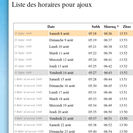
Liste des horaires pour ajoux
Date
Subh
Shuruq *
Zhur
Samedi 8 août
05:18
06:36
13:53
25 Safar 1448
Dimanche 9 août
05:19
06:37
13:53
26 Safar 1448
Lundi 10 août
05:21
06:38
13:52
27 Safar 1448
Mardi 11 août
05:22
06:39
13:52
28 Safar 1448
Mercredi 12 août
05:24
06:41
13:52
29 Safar 1448
Jeudi 13 août
05:25
06:42
13:52
30 Safar 1448
Vendredi 14 août
05:27
06:43
13:52
31 Safar 1448
Samedi 15 août
05:28
06:44
13:51
2 Rabi' al-awwal 1448
Dimanche 16 août
05:30
06:45
13:51
3 Rabi' al-awwal 1448
Lundi 17 août
05:31
06:46
13:51
4 Rabi' al-awwal 1448
Mardi 18 août
05:33
06:48
13:51
5 Rabi' al-awwal 1448
Mercredi 19 août
05:34
06:49
13:51
6 Rabi' al-awwal 1448
Jeudi 20 août
05:35
06:50
13:50
7 Rabi' al-awwal 1448
Vendredi 21 août
05:37
06:51
13:50
8 Rabi' al-awwal 1448
Samedi 22 août
05:38
06:52
13:50
9 Rabi' al-awwal 1448
Dimanche 23 août
05:40
06:54
13:50
10 Rabi' al-awwal 1448