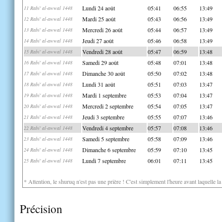
Lundi 24 août
05:41
06:55
13:49
11 Rabi' al-awwal 1448
Mardi 25 août
05:43
06:56
13:49
12 Rabi' al-awwal 1448
Mercredi 26 août
05:44
06:57
13:49
13 Rabi' al-awwal 1448
Jeudi 27 août
05:46
06:58
13:49
14 Rabi' al-awwal 1448
Vendredi 28 août
05:47
06:59
13:48
15 Rabi' al-awwal 1448
Samedi 29 août
05:48
07:01
13:48
16 Rabi' al-awwal 1448
Dimanche 30 août
05:50
07:02
13:48
17 Rabi' al-awwal 1448
Lundi 31 août
05:51
07:03
13:47
18 Rabi' al-awwal 1448
Mardi 1 septembre
05:53
07:04
13:47
19 Rabi' al-awwal 1448
Mercredi 2 septembre
05:54
07:05
13:47
20 Rabi' al-awwal 1448
Jeudi 3 septembre
05:55
07:07
13:46
21 Rabi' al-awwal 1448
Vendredi 4 septembre
05:57
07:08
13:46
22 Rabi' al-awwal 1448
Samedi 5 septembre
05:58
07:09
13:46
23 Rabi' al-awwal 1448
Dimanche 6 septembre
05:59
07:10
13:45
24 Rabi' al-awwal 1448
Lundi 7 septembre
06:01
07:11
13:45
25 Rabi' al-awwal 1448
* Attention, le shuruq n'est pas une prière ! C'est simplement l'heure avant laquelle l
Précision