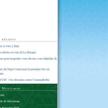
s récents
 si vous y étiez
ues photos en vrac de La Mecque
sons pour lesquelles vous devriez vous dépêcher de
s du Niger voient pour la première fois un
anc
CCIF : Une décennie contre l’islamophobie
e Musulman
lim
elle du Musulman
er Ramadan 2019