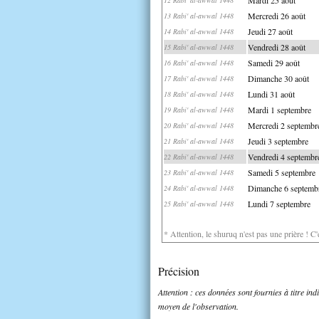
Mercredi 26 août
13 Rabi' al-awwal 1448
Jeudi 27 août
14 Rabi' al-awwal 1448
Vendredi 28 août
15 Rabi' al-awwal 1448
Samedi 29 août
16 Rabi' al-awwal 1448
Dimanche 30 août
17 Rabi' al-awwal 1448
Lundi 31 août
18 Rabi' al-awwal 1448
Mardi 1 septembre
19 Rabi' al-awwal 1448
Mercredi 2 septembr
20 Rabi' al-awwal 1448
Jeudi 3 septembre
21 Rabi' al-awwal 1448
Vendredi 4 septembr
22 Rabi' al-awwal 1448
Samedi 5 septembre
23 Rabi' al-awwal 1448
Dimanche 6 septemb
24 Rabi' al-awwal 1448
Lundi 7 septembre
25 Rabi' al-awwal 1448
* Attention, le shuruq n'est pas une prière ! C
Précision
Attention : ces données sont fournies à titre in
moyen de l'observation.