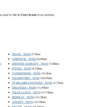
les pour la ville de
Cercy la tour
et ses environs.
THAIX - 58250
(5,7km)
VERNEUIL - 58300
(6,65km)
)
DIENNES AUBIGNY - 58340
(7,46km)
FOURS - 58250
(8,23km)
VANDENESSE - 58290
(10,1km)
CHAMPVERT - 58300
(10,61km)
ST HILAIRE FONTAINE - 58300
(11,7km)
THIANGES - 58260
(11,93km)
VILLE LANGY - 58270
(13,74km)
REMILLY - 58250
(14,12km)
)
ANLEZY - 58270
(14,35km)
DECIZE - 58300
(15,16km)