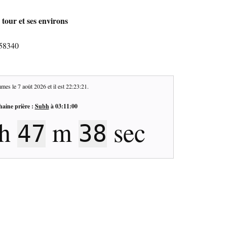
 tour et ses environs
 58340
mes le
7 août 2026
et il est
22:23:22
.
haine prière :
Subh
à
03:11:00
h
m
sec
47
37