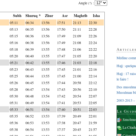
Angle
:
(?)
Subh
Shuruq *
Zhur
Asr
Maghrib
Isha
05:11
06:34
13:56
17:51
21:13
22:30
05:13
06:35
13:56
17:50
21:11
22:28
05:15
06:36
13:56
17:49
21:09
22:26
05:16
06:38
13:56
17:49
21:08
22:24
Article
05:18
06:39
13:55
17:48
21:06
22:22
05:20
06:40
13:55
17:47
21:05
22:20
Médine comme
05:21
06:42
13:55
17:46
21:03
22:18
Hajj : quelq
05:23
06:43
13:55
17:45
21:01
22:16
Hajj : 17 rai
05:25
06:44
13:55
17:45
21:00
22:14
le faire !
05:26
06:45
13:55
17:44
20:58
22:12
Des musulman
05:28
06:47
13:54
17:43
20:56
22:10
Musulman bl
05:30
06:48
13:54
17:42
20:54
22:07
2003-2013 – 
05:31
06:49
13:54
17:41
20:53
22:05
05:33
06:51
13:54
17:40
20:51
22:03
Le Guid
05:35
06:52
13:53
17:39
20:49
22:01
Sms4mus
05:36
06:53
13:53
17:38
20:47
21:59
La Citad
05:38
06:54
13:53
17:37
20:45
21:57
Calendri
05:39
06:56
13:53
17:36
20:43
21:55