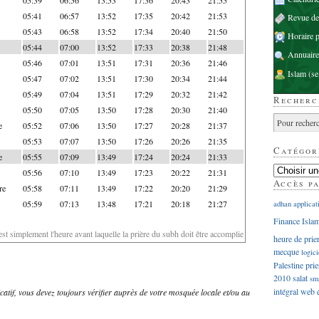
05:41
06:57
13:52
17:35
20:42
21:53
Revue d
05:43
06:58
13:52
17:34
20:40
21:50
Horaire p
05:44
07:00
13:52
17:33
20:38
21:48
Annuaire
05:46
07:01
13:51
17:31
20:36
21:46
Islam
(se
05:47
07:02
13:51
17:30
20:34
21:44
05:49
07:04
13:51
17:29
20:32
21:42
Recherc
05:50
07:05
13:50
17:28
20:30
21:40
e
05:52
07:06
13:50
17:27
20:28
21:37
05:53
07:07
13:50
17:26
20:26
21:35
Catégor
e
05:55
07:09
13:49
17:24
20:24
21:33
05:56
07:10
13:49
17:23
20:22
21:31
Accès p
re
05:58
07:11
13:49
17:22
20:20
21:29
05:59
07:13
13:48
17:21
20:18
21:27
adhan
applicat
Finance Isla
'est simplement l'heure avant laquelle la prière du subh doit être accomplie
heure de prie
mecque
logici
Palestine
prie
2010
salat
sm
intégral
web
dicatif, vous devez toujours vérifier auprès de votre mosquée locale et/ou au