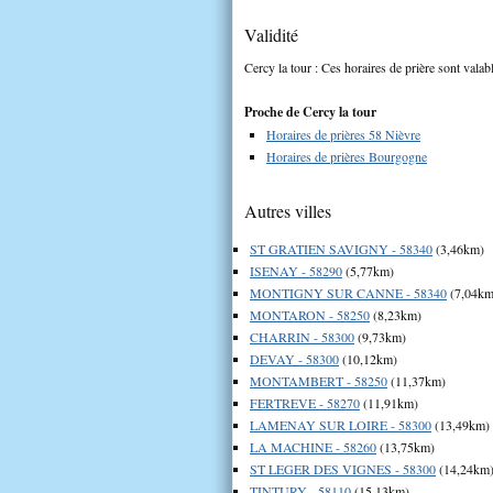
Validité
Cercy la tour : Ces horaires de prière sont valab
Proche de Cercy la tour
Horaires de prières 58 Nièvre
Horaires de prières Bourgogne
Autres villes
ST GRATIEN SAVIGNY - 58340
(3,46km)
ISENAY - 58290
(5,77km)
MONTIGNY SUR CANNE - 58340
(7,04km
MONTARON - 58250
(8,23km)
CHARRIN - 58300
(9,73km)
DEVAY - 58300
(10,12km)
MONTAMBERT - 58250
(11,37km)
FERTREVE - 58270
(11,91km)
LAMENAY SUR LOIRE - 58300
(13,49km)
LA MACHINE - 58260
(13,75km)
ST LEGER DES VIGNES - 58300
(14,24km
TINTURY - 58110
(15,13km)