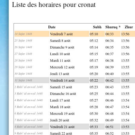
Liste des horaires pour cronat
Date
Subh
Shuruq *
Zhur
Vendredi 7 août
05:10
06:33
13:56
24 Safar 1448
Samedi 8 août
05:12
06:34
13:56
25 Safar 1448
Dimanche 9 août
05:14
06:35
13:56
26 Safar 1448
Lundi 10 août
05:15
06:37
13:56
27 Safar 1448
Mardi 11 août
05:17
06:38
13:55
28 Safar 1448
Mercredi 12 août
05:19
06:39
13:55
29 Safar 1448
Jeudi 13 août
05:20
06:40
13:55
30 Safar 1448
Vendredi 14 août
05:22
06:42
13:55
31 Safar 1448
Samedi 15 août
05:23
06:43
13:55
2 Rabi' al-awwal 1448
Dimanche 16 août
05:25
06:44
13:55
3 Rabi' al-awwal 1448
Lundi 17 août
05:27
06:46
13:54
4 Rabi' al-awwal 1448
Mardi 18 août
05:28
06:47
13:54
5 Rabi' al-awwal 1448
Mercredi 19 août
05:30
06:48
13:54
6 Rabi' al-awwal 1448
Jeudi 20 août
05:32
06:49
13:54
7 Rabi' al-awwal 1448
Vendredi 21 août
05:33
06:51
13:53
8 Rabi' al-awwal 1448
Samedi 22 août
05:35
06:52
13:53
9 Rabi' al-awwal 1448