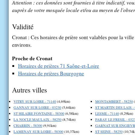
Attention : ces données sont fournies à titre indicatif, vou
auprès de votre mosquée locale et/ou au moyen de l'obser
Validité
Cronat : Ces horaires de prière sont valables pour la vill
environs.
Proche de Cronat
Horaires de prières 71 Saône-et-Loire
Horaires de prières Bourgogne
Autres villes
VITRY SUR LOIRE - 71140
(4,69km)
MONTAMBERT - 58250
(
GANNAY SUR LOIRE - 03230
(5,64km)
ST MARTIN DES LAIS - 
ST HILAIRE FONTAINE - 58300
(6,58km)
LESME - 71140
(8,29km)
LA NOCLE MAULAIX - 58250
(8,74km)
PARAY LE FRESIL - 032
CHARRIN - 58300
(9,91km)
GARNAT SUR ENGIEVRE
LAMENAY SUR LOIRE - 58300
(10,37km)
ST SEINE - 58250
(10,74k