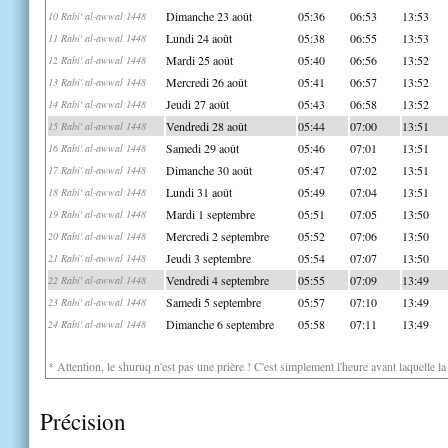
Dimanche 23 août
05:36
06:53
13:53
10 Rabi' al-awwal 1448
Lundi 24 août
05:38
06:55
13:53
11 Rabi' al-awwal 1448
Mardi 25 août
05:40
06:56
13:52
12 Rabi' al-awwal 1448
Mercredi 26 août
05:41
06:57
13:52
13 Rabi' al-awwal 1448
Jeudi 27 août
05:43
06:58
13:52
14 Rabi' al-awwal 1448
Vendredi 28 août
05:44
07:00
13:51
15 Rabi' al-awwal 1448
Samedi 29 août
05:46
07:01
13:51
16 Rabi' al-awwal 1448
Dimanche 30 août
05:47
07:02
13:51
17 Rabi' al-awwal 1448
Lundi 31 août
05:49
07:04
13:51
18 Rabi' al-awwal 1448
Mardi 1 septembre
05:51
07:05
13:50
19 Rabi' al-awwal 1448
Mercredi 2 septembre
05:52
07:06
13:50
20 Rabi' al-awwal 1448
Jeudi 3 septembre
05:54
07:07
13:50
21 Rabi' al-awwal 1448
Vendredi 4 septembre
05:55
07:09
13:49
22 Rabi' al-awwal 1448
Samedi 5 septembre
05:57
07:10
13:49
23 Rabi' al-awwal 1448
Dimanche 6 septembre
05:58
07:11
13:49
24 Rabi' al-awwal 1448
* Attention, le shuruq n'est pas une prière ! C'est simplement l'heure avant laquelle l
Précision