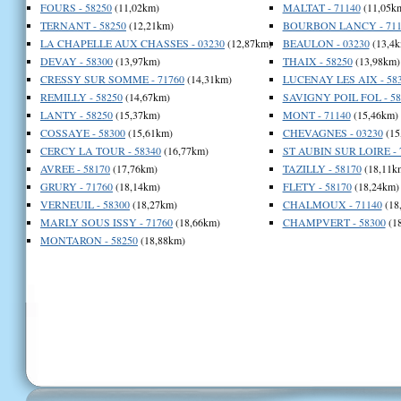
FOURS - 58250
(11,02km)
MALTAT - 71140
(11,05k
TERNANT - 58250
(12,21km)
BOURBON LANCY - 711
LA CHAPELLE AUX CHASSES - 03230
(12,87km)
BEAULON - 03230
(13,4k
DEVAY - 58300
(13,97km)
THAIX - 58250
(13,98km)
CRESSY SUR SOMME - 71760
(14,31km)
LUCENAY LES AIX - 58
REMILLY - 58250
(14,67km)
SAVIGNY POIL FOL - 58
LANTY - 58250
(15,37km)
MONT - 71140
(15,46km)
COSSAYE - 58300
(15,61km)
CHEVAGNES - 03230
(15
CERCY LA TOUR - 58340
(16,77km)
ST AUBIN SUR LOIRE - 
AVREE - 58170
(17,76km)
TAZILLY - 58170
(18,11k
GRURY - 71760
(18,14km)
FLETY - 58170
(18,24km)
VERNEUIL - 58300
(18,27km)
CHALMOUX - 71140
(18
MARLY SOUS ISSY - 71760
(18,66km)
CHAMPVERT - 58300
(1
MONTARON - 58250
(18,88km)