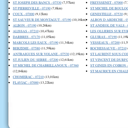
ST JOSEPH DES BANCS - 07530
(7,57km)
FREYSSENET - 07000
(7,
ST PIERREVILLE - 07190
(7,8km)
ST MICHEL DE BOULOGN
COUX - 07000
(9,12km)
GENESTELLE - 07530
(9,
ST SAUVEUR DE MONTAGUT - 07190
(10,16km)
ALBON D ARDECHE - 0
ALBON - 07190
(10,26km)
ST ANDEOL DE VALS - 
ALISSAS - 07210
(10,47km)
LES OLLIERES SUR EYR
DARBRES - 07170
(11,05km)
GLUIRAS - 07190
(11,19
MARCOLS LES EAUX - 07190
(11,34km)
VESSEAUX - 07200
(11,5
BERZEME - 07580
(11,59km)
ROCHESSAUVE - 07210
ANTRAIGUES SUR VOLANE - 07530
(12,19km)
ST LAURENT SOUS COIR
ST JULIEN DU SERRE - 07200
(12,61km)
ST VINCENT DE DURFOR
ST MICHEL DE CHABRILLANOUX - 07360
ST GINEIS EN COIRON -
(12,84km)
ST MAURICE EN CHALE
CHOMERAC - 07210
(13,01km)
FLAVIAC - 07000
(13,22km)