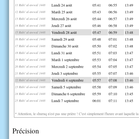
Lundi 24 août
05:41
06:55
13:49
11 Rabi' al-awwal 1448
Mardi 25 août
05:43
06:56
13:49
12 Rabi' al-awwal 1448
Mercredi 26 août
05:44
06:57
13:49
13 Rabi' al-awwal 1448
Jeudi 27 août
05:46
06:58
13:49
14 Rabi' al-awwal 1448
Vendredi 28 août
05:47
06:59
13:48
15 Rabi' al-awwal 1448
Samedi 29 août
05:48
07:01
13:48
16 Rabi' al-awwal 1448
Dimanche 30 août
05:50
07:02
13:48
17 Rabi' al-awwal 1448
Lundi 31 août
05:51
07:03
13:47
18 Rabi' al-awwal 1448
Mardi 1 septembre
05:53
07:04
13:47
19 Rabi' al-awwal 1448
Mercredi 2 septembre
05:54
07:05
13:47
20 Rabi' al-awwal 1448
Jeudi 3 septembre
05:55
07:07
13:46
21 Rabi' al-awwal 1448
Vendredi 4 septembre
05:57
07:08
13:46
22 Rabi' al-awwal 1448
Samedi 5 septembre
05:58
07:09
13:46
23 Rabi' al-awwal 1448
Dimanche 6 septembre
05:59
07:10
13:45
24 Rabi' al-awwal 1448
Lundi 7 septembre
06:01
07:11
13:45
25 Rabi' al-awwal 1448
* Attention, le shuruq n'est pas une prière ! C'est simplement l'heure avant laquelle l
Précision