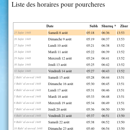
Liste des horaires pour pourcheres
Date
Subh
Shuruq *
Zhur
Samedi 8 août
05:18
06:36
13:53
25 Safar 1448
Dimanche 9 août
05:19
06:37
13:53
26 Safar 1448
Lundi 10 août
05:21
06:38
13:52
27 Safar 1448
Mardi 11 août
05:22
06:39
13:52
28 Safar 1448
Mercredi 12 août
05:24
06:41
13:52
29 Safar 1448
Jeudi 13 août
05:25
06:42
13:52
30 Safar 1448
Vendredi 14 août
05:27
06:43
13:52
31 Safar 1448
Samedi 15 août
05:28
06:44
13:51
2 Rabi' al-awwal 1448
Dimanche 16 août
05:30
06:45
13:51
3 Rabi' al-awwal 1448
Lundi 17 août
05:31
06:46
13:51
4 Rabi' al-awwal 1448
Mardi 18 août
05:33
06:48
13:51
5 Rabi' al-awwal 1448
Mercredi 19 août
05:34
06:49
13:51
6 Rabi' al-awwal 1448
Jeudi 20 août
05:36
06:50
13:50
7 Rabi' al-awwal 1448
Vendredi 21 août
05:37
06:51
13:50
8 Rabi' al-awwal 1448
Samedi 22 août
05:38
06:52
13:50
9 Rabi' al-awwal 1448
Dimanche 23 août
05:40
06:54
13:50
10 Rabi' al-awwal 1448