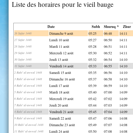
Liste des horaires pour le vieil bauge
Date
Subh
Shuruq *
Zhur
Dimanche 9 août
05:25
06:48
14:11
26 Safar 1448
Lundi 10 août
05:27
06:50
14:11
27 Safar 1448
Mardi 11 août
05:28
06:51
14:11
28 Safar 1448
Mercredi 12 août
05:30
06:52
14:11
29 Safar 1448
Jeudi 13 août
05:32
06:54
14:10
30 Safar 1448
Vendredi 14 août
05:33
06:55
14:10
31 Safar 1448
Samedi 15 août
05:35
06:56
14:10
2 Rabi' al-awwal 1448
Dimanche 16 août
05:37
06:58
14:10
3 Rabi' al-awwal 1448
Lundi 17 août
05:39
06:59
14:10
4 Rabi' al-awwal 1448
Mardi 18 août
05:40
07:00
14:09
5 Rabi' al-awwal 1448
Mercredi 19 août
05:42
07:02
14:09
6 Rabi' al-awwal 1448
Jeudi 20 août
05:44
07:03
14:09
7 Rabi' al-awwal 1448
Vendredi 21 août
05:45
07:04
14:09
8 Rabi' al-awwal 1448
Samedi 22 août
05:47
07:06
14:08
9 Rabi' al-awwal 1448
Dimanche 23 août
05:49
07:07
14:08
10 Rabi' al-awwal 1448
Lundi 24 août
05:50
07:08
14:08
11 Rabi' al-awwal 1448