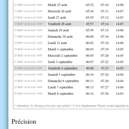
Mardi 25 août
05:52
07:10
14:08
12 Rabi' al-awwal 1448
Mercredi 26 août
05:54
07:11
14:07
13 Rabi' al-awwal 1448
Jeudi 27 août
05:55
07:12
14:07
14 Rabi' al-awwal 1448
Vendredi 28 août
05:57
07:14
14:07
15 Rabi' al-awwal 1448
Samedi 29 août
05:59
07:15
14:06
16 Rabi' al-awwal 1448
Dimanche 30 août
06:00
07:16
14:06
17 Rabi' al-awwal 1448
Lundi 31 août
06:02
07:18
14:06
18 Rabi' al-awwal 1448
Mardi 1 septembre
06:03
07:19
14:05
19 Rabi' al-awwal 1448
Mercredi 2 septembre
06:05
07:20
14:05
20 Rabi' al-awwal 1448
Jeudi 3 septembre
06:07
07:22
14:05
21 Rabi' al-awwal 1448
Vendredi 4 septembre
06:08
07:23
14:05
22 Rabi' al-awwal 1448
Samedi 5 septembre
06:10
07:24
14:04
23 Rabi' al-awwal 1448
Dimanche 6 septembre
06:11
07:26
14:04
24 Rabi' al-awwal 1448
Lundi 7 septembre
06:13
07:27
14:04
25 Rabi' al-awwal 1448
Mardi 8 septembre
06:14
07:28
14:03
26 Rabi' al-awwal 1448
* Attention, le shuruq n'est pas une prière ! C'est simplement l'heure avant laquelle l
Précision