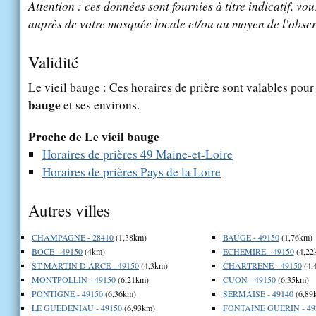
Attention : ces données sont fournies à titre indicatif, vou
auprès de votre mosquée locale et/ou au moyen de l'obser
Validité
Le vieil bauge : Ces horaires de prière sont valables pour 
bauge
et ses environs.
Proche de Le vieil bauge
Horaires de prières 49 Maine-et-Loire
Horaires de prières Pays de la Loire
Autres villes
CHAMPAGNE - 28410
(1,38km)
BAUGE - 49150
(1,76km)
BOCE - 49150
(4km)
ECHEMIRE - 49150
(4,22
ST MARTIN D ARCE - 49150
(4,3km)
CHARTRENE - 49150
(4,
MONTPOLLIN - 49150
(6,21km)
CUON - 49150
(6,35km)
PONTIGNE - 49150
(6,36km)
SERMAISE - 49140
(6,89
LE GUEDENIAU - 49150
(6,93km)
FONTAINE GUERIN - 49