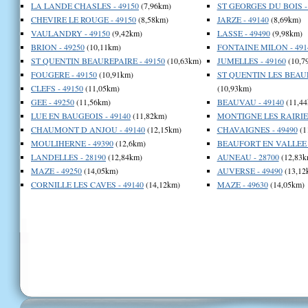
LA LANDE CHASLES - 49150
(7,96km)
ST GEORGES DU BOIS -
CHEVIRE LE ROUGE - 49150
(8,58km)
JARZE - 49140
(8,69km)
VAULANDRY - 49150
(9,42km)
LASSE - 49490
(9,98km)
BRION - 49250
(10,11km)
FONTAINE MILON - 491
ST QUENTIN BEAUREPAIRE - 49150
(10,63km)
JUMELLES - 49160
(10,7
FOUGERE - 49150
(10,91km)
ST QUENTIN LES BEAUR
CLEFS - 49150
(11,05km)
(10,93km)
GEE - 49250
(11,56km)
BEAUVAU - 49140
(11,44
LUE EN BAUGEOIS - 49140
(11,82km)
MONTIGNE LES RAIRIES
CHAUMONT D ANJOU - 49140
(12,15km)
CHAVAIGNES - 49490
(1
MOULIHERNE - 49390
(12,6km)
BEAUFORT EN VALLEE -
LANDELLES - 28190
(12,84km)
AUNEAU - 28700
(12,83k
MAZE - 49250
(14,05km)
AUVERSE - 49490
(13,12
CORNILLE LES CAVES - 49140
(14,12km)
MAZE - 49630
(14,05km)