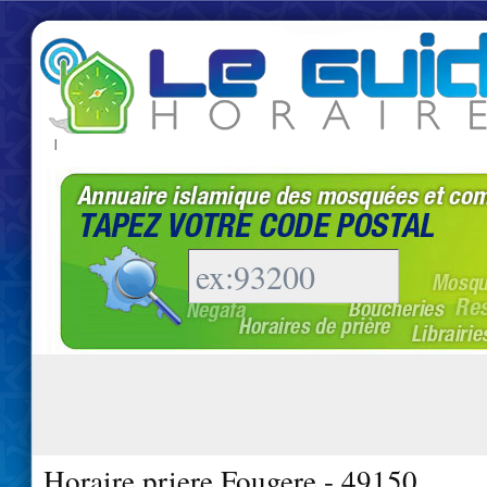
|
Horaire priere Fougere - 49150