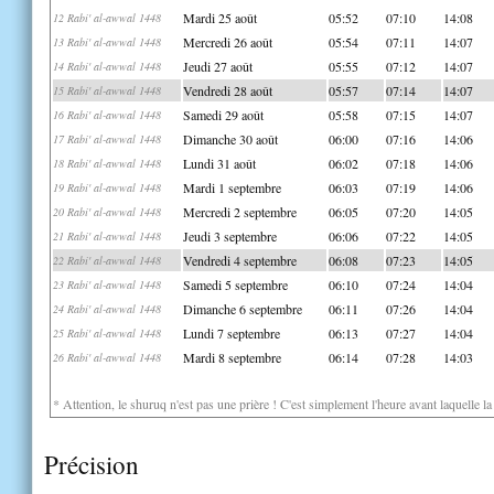
Mardi 25 août
05:52
07:10
14:08
12 Rabi' al-awwal 1448
Mercredi 26 août
05:54
07:11
14:07
13 Rabi' al-awwal 1448
Jeudi 27 août
05:55
07:12
14:07
14 Rabi' al-awwal 1448
Vendredi 28 août
05:57
07:14
14:07
15 Rabi' al-awwal 1448
Samedi 29 août
05:58
07:15
14:07
16 Rabi' al-awwal 1448
Dimanche 30 août
06:00
07:16
14:06
17 Rabi' al-awwal 1448
Lundi 31 août
06:02
07:18
14:06
18 Rabi' al-awwal 1448
Mardi 1 septembre
06:03
07:19
14:06
19 Rabi' al-awwal 1448
Mercredi 2 septembre
06:05
07:20
14:05
20 Rabi' al-awwal 1448
Jeudi 3 septembre
06:06
07:22
14:05
21 Rabi' al-awwal 1448
Vendredi 4 septembre
06:08
07:23
14:05
22 Rabi' al-awwal 1448
Samedi 5 septembre
06:10
07:24
14:04
23 Rabi' al-awwal 1448
Dimanche 6 septembre
06:11
07:26
14:04
24 Rabi' al-awwal 1448
Lundi 7 septembre
06:13
07:27
14:04
25 Rabi' al-awwal 1448
Mardi 8 septembre
06:14
07:28
14:03
26 Rabi' al-awwal 1448
* Attention, le shuruq n'est pas une prière ! C'est simplement l'heure avant laquelle l
Précision