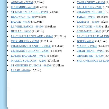
AUNEAU - 28700
(7,33km)
VAULANDRY - 49150
(8
ECHEMIRE - 49150
(8,57km)
LA FLECHE - 72200
(9,5
ST MARTIN D ARCE - 49150
(9,12km)
CHAMPAGNE - 28410
(9
BEAUVAU - 49140
(9,63km)
JARZE - 49140
(10,18km)
BAUGE - 49150
(10,09km)
LEZIGNE - 49430
(11km)
LE VIEIL BAUGE - 49150
(10,91km)
PONTIGNE - 49150
(12k
HUILLE - 49430
(11,91km)
SERMAISE - 49140
(12,3
LA CHAPELLE ST LAUD - 49140
(12,17km)
LA CHAPELLE D ALIGNE
CROSMIERES - 72200
(13,28km)
BOCE - 49150
(14,31km)
CHAUMONT D ANJOU - 49140
(13,98km)
MARCE - 49140
(14,42km
CLERMONT CREANS - 72200
(14,31km)
CHARTRENE - 49150
(15
LUE EN BAUGEOIS - 49140
(14,86km)
GENNETEIL - 49490
(15,
MAREIL SUR LOIR - 72200
(15,39km)
SAVIGNE SOUS LE LUDE
ST GEORGES DU BOIS - 49250
(15,52km)
LASSE - 49490
(15,7km)