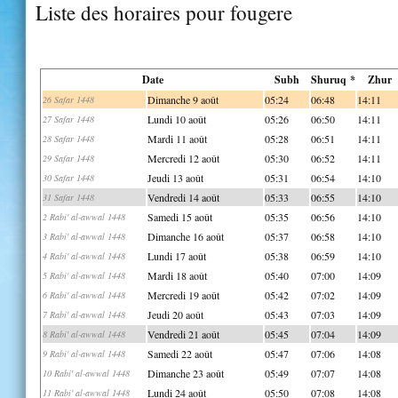
Liste des horaires pour fougere
Date
Subh
Shuruq *
Zhur
Dimanche 9 août
05:24
06:48
14:11
26 Safar 1448
Lundi 10 août
05:26
06:50
14:11
27 Safar 1448
Mardi 11 août
05:28
06:51
14:11
28 Safar 1448
Mercredi 12 août
05:30
06:52
14:11
29 Safar 1448
Jeudi 13 août
05:31
06:54
14:10
30 Safar 1448
Vendredi 14 août
05:33
06:55
14:10
31 Safar 1448
Samedi 15 août
05:35
06:56
14:10
2 Rabi' al-awwal 1448
Dimanche 16 août
05:37
06:58
14:10
3 Rabi' al-awwal 1448
Lundi 17 août
05:38
06:59
14:10
4 Rabi' al-awwal 1448
Mardi 18 août
05:40
07:00
14:09
5 Rabi' al-awwal 1448
Mercredi 19 août
05:42
07:02
14:09
6 Rabi' al-awwal 1448
Jeudi 20 août
05:43
07:03
14:09
7 Rabi' al-awwal 1448
Vendredi 21 août
05:45
07:04
14:09
8 Rabi' al-awwal 1448
Samedi 22 août
05:47
07:06
14:08
9 Rabi' al-awwal 1448
Dimanche 23 août
05:49
07:07
14:08
10 Rabi' al-awwal 1448
Lundi 24 août
05:50
07:08
14:08
11 Rabi' al-awwal 1448