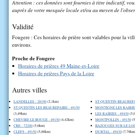
Attention : ces données sont fournies à titre indicatif, vou
auprès de votre mosquée locale et/ou au moyen de l'obser
Validité
Fougere : Ces horaires de prière sont valables pour la vil
environs.
Proche de Fougere
Horaires de prières 49 Maine-et-Loire
Horaires de prières Pays de la Loire
Autres villes
LANDELLES - 28190
(2,1km)
ST QUENTIN BEAUREPAI
ST QUENTIN LES BEAUREPAIRE - 49150
MONTIGNE LES RAIRIES
(3,49km)
LES RAIRIES - 49430
(5,
CHEVIRE LE ROUGE - 49150
(4,42km)
MONTPOLLIN - 49150
(5
CRE - 72200
(5,6km)
BAZOUGES SUR LE LOIR
CLEFS - 49150
(5,88km)
DURTAL - 49430
(7,78km