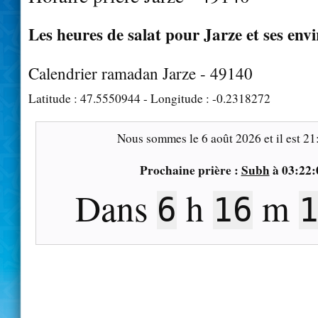
Les heures de salat pour Jarze et ses env
Calendrier ramadan Jarze - 49140
Latitude :
47.5550944
- Longitude :
-0.2318272
Nous sommes le
6 août 2026
et il est
21
Prochaine prière :
Subh
à
03:22:
Dans
h
m
6
16