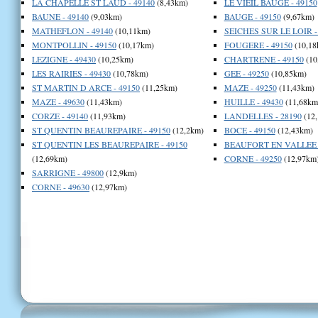
LA CHAPELLE ST LAUD - 49140
(8,43km)
LE VIEIL BAUGE - 49150
BAUNE - 49140
(9,03km)
BAUGE - 49150
(9,67km)
MATHEFLON - 49140
(10,11km)
SEICHES SUR LE LOIR -
MONTPOLLIN - 49150
(10,17km)
FOUGERE - 49150
(10,18
LEZIGNE - 49430
(10,25km)
CHARTRENE - 49150
(10
LES RAIRIES - 49430
(10,78km)
GEE - 49250
(10,85km)
ST MARTIN D ARCE - 49150
(11,25km)
MAZE - 49250
(11,43km)
MAZE - 49630
(11,43km)
HUILLE - 49430
(11,68km
CORZE - 49140
(11,93km)
LANDELLES - 28190
(12
ST QUENTIN BEAUREPAIRE - 49150
(12,2km)
BOCE - 49150
(12,43km)
ST QUENTIN LES BEAUREPAIRE - 49150
BEAUFORT EN VALLEE -
(12,69km)
CORNE - 49250
(12,97km
SARRIGNE - 49800
(12,9km)
CORNE - 49630
(12,97km)