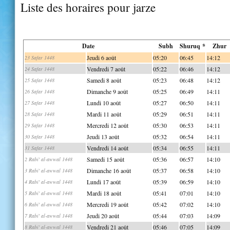
Liste des horaires pour jarze
Date
Subh
Shuruq *
Zhur
Jeudi 6 août
05:20
06:45
14:12
23 Safar 1448
Vendredi 7 août
05:22
06:46
14:12
24 Safar 1448
Samedi 8 août
05:23
06:48
14:12
25 Safar 1448
Dimanche 9 août
05:25
06:49
14:11
26 Safar 1448
Lundi 10 août
05:27
06:50
14:11
27 Safar 1448
Mardi 11 août
05:29
06:51
14:11
28 Safar 1448
Mercredi 12 août
05:30
06:53
14:11
29 Safar 1448
Jeudi 13 août
05:32
06:54
14:11
30 Safar 1448
Vendredi 14 août
05:34
06:55
14:11
31 Safar 1448
Samedi 15 août
05:36
06:57
14:10
2 Rabi' al-awwal 1448
Dimanche 16 août
05:37
06:58
14:10
3 Rabi' al-awwal 1448
Lundi 17 août
05:39
06:59
14:10
4 Rabi' al-awwal 1448
Mardi 18 août
05:41
07:01
14:10
5 Rabi' al-awwal 1448
Mercredi 19 août
05:42
07:02
14:10
6 Rabi' al-awwal 1448
Jeudi 20 août
05:44
07:03
14:09
7 Rabi' al-awwal 1448
Vendredi 21 août
05:46
07:05
14:09
8 Rabi' al-awwal 1448