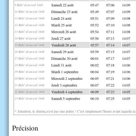
Samedi 22 août
05:47
07:06
14:09
9 Rabi' al-awwal 1448
Dimanche 23 août
05:49
07:07
14:09
10 Rabi' al-awwal 1448
Lundi 24 août
05:51
07:09
14:08
11 Rabi' al-awwal 1448
Mardi 25 août
05:52
07:10
14:08
12 Rabi' al-awwal 1448
Mercredi 26 août
05:54
07:11
14:08
13 Rabi' al-awwal 1448
Jeudi 27 août
05:56
07:13
14:07
14 Rabi' al-awwal 1448
Vendredi 28 août
05:57
07:14
14:07
15 Rabi' al-awwal 1448
Samedi 29 août
05:59
07:15
14:07
16 Rabi' al-awwal 1448
Dimanche 30 août
06:01
07:17
14:07
17 Rabi' al-awwal 1448
Lundi 31 août
06:02
07:18
14:06
18 Rabi' al-awwal 1448
Mardi 1 septembre
06:04
07:19
14:06
19 Rabi' al-awwal 1448
Mercredi 2 septembre
06:05
07:21
14:06
20 Rabi' al-awwal 1448
Jeudi 3 septembre
06:07
07:22
14:05
21 Rabi' al-awwal 1448
Vendredi 4 septembre
06:09
07:23
14:05
22 Rabi' al-awwal 1448
Samedi 5 septembre
06:10
07:25
14:05
23 Rabi' al-awwal 1448
* Attention, le shuruq n'est pas une prière ! C'est simplement l'heure avant laquelle l
Précision