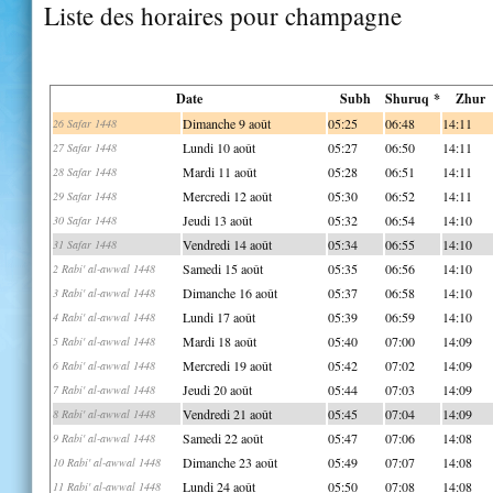
Liste des horaires pour champagne
Date
Subh
Shuruq *
Zhur
Dimanche 9 août
05:25
06:48
14:11
26 Safar 1448
Lundi 10 août
05:27
06:50
14:11
27 Safar 1448
Mardi 11 août
05:28
06:51
14:11
28 Safar 1448
Mercredi 12 août
05:30
06:52
14:11
29 Safar 1448
Jeudi 13 août
05:32
06:54
14:10
30 Safar 1448
Vendredi 14 août
05:34
06:55
14:10
31 Safar 1448
Samedi 15 août
05:35
06:56
14:10
2 Rabi' al-awwal 1448
Dimanche 16 août
05:37
06:58
14:10
3 Rabi' al-awwal 1448
Lundi 17 août
05:39
06:59
14:10
4 Rabi' al-awwal 1448
Mardi 18 août
05:40
07:00
14:09
5 Rabi' al-awwal 1448
Mercredi 19 août
05:42
07:02
14:09
6 Rabi' al-awwal 1448
Jeudi 20 août
05:44
07:03
14:09
7 Rabi' al-awwal 1448
Vendredi 21 août
05:45
07:04
14:09
8 Rabi' al-awwal 1448
Samedi 22 août
05:47
07:06
14:08
9 Rabi' al-awwal 1448
Dimanche 23 août
05:49
07:07
14:08
10 Rabi' al-awwal 1448
Lundi 24 août
05:50
07:08
14:08
11 Rabi' al-awwal 1448