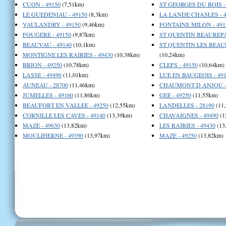
CUON - 49150
(7,51km)
ST GEORGES DU BOIS -
LE GUEDENIAU - 49150
(8,3km)
LA LANDE CHASLES - 4
VAULANDRY - 49150
(9,46km)
FONTAINE MILON - 491
FOUGERE - 49150
(9,87km)
ST QUENTIN BEAUREPAI
BEAUVAU - 49140
(10,1km)
ST QUENTIN LES BEAUR
MONTIGNE LES RAIRIES - 49430
(10,38km)
(10,24km)
BRION - 49250
(10,78km)
CLEFS - 49150
(10,64km)
LASSE - 49490
(11,01km)
LUE EN BAUGEOIS - 491
AUNEAU - 28700
(11,46km)
CHAUMONT D ANJOU - 
JUMELLES - 49160
(11,86km)
GEE - 49250
(11,55km)
BEAUFORT EN VALLEE - 49250
(12,55km)
LANDELLES - 28190
(11
CORNILLE LES CAVES - 49140
(13,39km)
CHAVAIGNES - 49490
(1
MAZE - 49630
(13,82km)
LES RAIRIES - 49430
(13
MOULIHERNE - 49390
(13,97km)
MAZE - 49250
(13,82km)