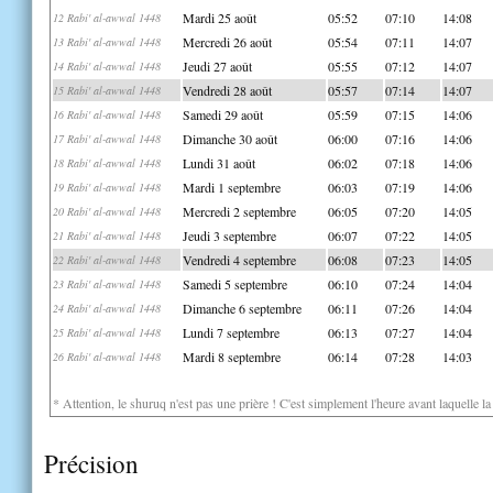
Mardi 25 août
05:52
07:10
14:08
12 Rabi' al-awwal 1448
Mercredi 26 août
05:54
07:11
14:07
13 Rabi' al-awwal 1448
Jeudi 27 août
05:55
07:12
14:07
14 Rabi' al-awwal 1448
Vendredi 28 août
05:57
07:14
14:07
15 Rabi' al-awwal 1448
Samedi 29 août
05:59
07:15
14:06
16 Rabi' al-awwal 1448
Dimanche 30 août
06:00
07:16
14:06
17 Rabi' al-awwal 1448
Lundi 31 août
06:02
07:18
14:06
18 Rabi' al-awwal 1448
Mardi 1 septembre
06:03
07:19
14:06
19 Rabi' al-awwal 1448
Mercredi 2 septembre
06:05
07:20
14:05
20 Rabi' al-awwal 1448
Jeudi 3 septembre
06:07
07:22
14:05
21 Rabi' al-awwal 1448
Vendredi 4 septembre
06:08
07:23
14:05
22 Rabi' al-awwal 1448
Samedi 5 septembre
06:10
07:24
14:04
23 Rabi' al-awwal 1448
Dimanche 6 septembre
06:11
07:26
14:04
24 Rabi' al-awwal 1448
Lundi 7 septembre
06:13
07:27
14:04
25 Rabi' al-awwal 1448
Mardi 8 septembre
06:14
07:28
14:03
26 Rabi' al-awwal 1448
* Attention, le shuruq n'est pas une prière ! C'est simplement l'heure avant laquelle l
Précision