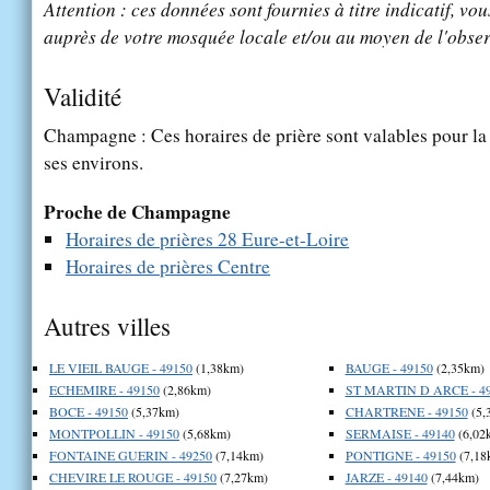
Attention : ces données sont fournies à titre indicatif, vou
auprès de votre mosquée locale et/ou au moyen de l'obser
Validité
Champagne : Ces horaires de prière sont valables pour la
ses environs.
Proche de Champagne
Horaires de prières 28 Eure-et-Loire
Horaires de prières Centre
Autres villes
LE VIEIL BAUGE - 49150
(1,38km)
BAUGE - 49150
(2,35km)
ECHEMIRE - 49150
(2,86km)
ST MARTIN D ARCE - 4
BOCE - 49150
(5,37km)
CHARTRENE - 49150
(5,
MONTPOLLIN - 49150
(5,68km)
SERMAISE - 49140
(6,02
FONTAINE GUERIN - 49250
(7,14km)
PONTIGNE - 49150
(7,18
CHEVIRE LE ROUGE - 49150
(7,27km)
JARZE - 49140
(7,44km)