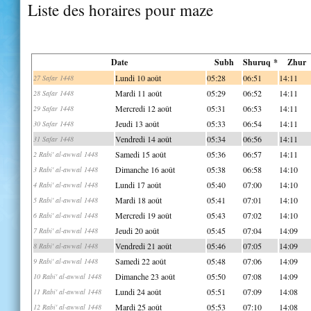
Liste des horaires pour maze
Date
Subh
Shuruq *
Zhur
Lundi 10 août
05:28
06:51
14:11
27 Safar 1448
Mardi 11 août
05:29
06:52
14:11
28 Safar 1448
Mercredi 12 août
05:31
06:53
14:11
29 Safar 1448
Jeudi 13 août
05:33
06:54
14:11
30 Safar 1448
Vendredi 14 août
05:34
06:56
14:11
31 Safar 1448
Samedi 15 août
05:36
06:57
14:11
2 Rabi' al-awwal 1448
Dimanche 16 août
05:38
06:58
14:10
3 Rabi' al-awwal 1448
Lundi 17 août
05:40
07:00
14:10
4 Rabi' al-awwal 1448
Mardi 18 août
05:41
07:01
14:10
5 Rabi' al-awwal 1448
Mercredi 19 août
05:43
07:02
14:10
6 Rabi' al-awwal 1448
Jeudi 20 août
05:45
07:04
14:09
7 Rabi' al-awwal 1448
Vendredi 21 août
05:46
07:05
14:09
8 Rabi' al-awwal 1448
Samedi 22 août
05:48
07:06
14:09
9 Rabi' al-awwal 1448
Dimanche 23 août
05:50
07:08
14:09
10 Rabi' al-awwal 1448
Lundi 24 août
05:51
07:09
14:08
11 Rabi' al-awwal 1448
Mardi 25 août
05:53
07:10
14:08
12 Rabi' al-awwal 1448