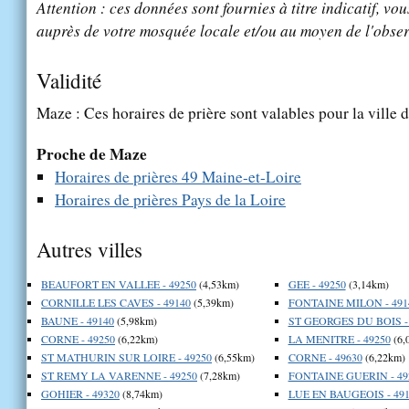
Attention : ces données sont fournies à titre indicatif, vou
auprès de votre mosquée locale et/ou au moyen de l'obser
Validité
Maze : Ces horaires de prière sont valables pour la ville 
Proche de Maze
Horaires de prières 49 Maine-et-Loire
Horaires de prières Pays de la Loire
Autres villes
BEAUFORT EN VALLEE - 49250
(4,53km)
GEE - 49250
(3,14km)
CORNILLE LES CAVES - 49140
(5,39km)
FONTAINE MILON - 491
BAUNE - 49140
(5,98km)
ST GEORGES DU BOIS -
CORNE - 49250
(6,22km)
LA MENITRE - 49250
(6,
ST MATHURIN SUR LOIRE - 49250
(6,55km)
CORNE - 49630
(6,22km)
ST REMY LA VARENNE - 49250
(7,28km)
FONTAINE GUERIN - 49
GOHIER - 49320
(8,74km)
LUE EN BAUGEOIS - 491