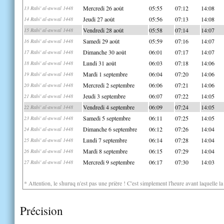
Mercredi 26 août
05:55
07:12
14:08
13 Rabi' al-awwal 1448
Jeudi 27 août
05:56
07:13
14:08
14 Rabi' al-awwal 1448
Vendredi 28 août
05:58
07:14
14:07
15 Rabi' al-awwal 1448
Samedi 29 août
05:59
07:16
14:07
16 Rabi' al-awwal 1448
Dimanche 30 août
06:01
07:17
14:07
17 Rabi' al-awwal 1448
Lundi 31 août
06:03
07:18
14:06
18 Rabi' al-awwal 1448
Mardi 1 septembre
06:04
07:20
14:06
19 Rabi' al-awwal 1448
Mercredi 2 septembre
06:06
07:21
14:06
20 Rabi' al-awwal 1448
Jeudi 3 septembre
06:07
07:22
14:05
21 Rabi' al-awwal 1448
Vendredi 4 septembre
06:09
07:24
14:05
22 Rabi' al-awwal 1448
Samedi 5 septembre
06:11
07:25
14:05
23 Rabi' al-awwal 1448
Dimanche 6 septembre
06:12
07:26
14:04
24 Rabi' al-awwal 1448
Lundi 7 septembre
06:14
07:28
14:04
25 Rabi' al-awwal 1448
Mardi 8 septembre
06:15
07:29
14:04
26 Rabi' al-awwal 1448
Mercredi 9 septembre
06:17
07:30
14:03
27 Rabi' al-awwal 1448
* Attention, le shuruq n'est pas une prière ! C'est simplement l'heure avant laquelle l
Précision