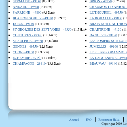
SERMAISE - 49140
(8,91km)
BRION - 49250
(8,75km)
ANDARD - 49800
(9,44km)
CHAUMONT D ANJOU - 
SARRIGNE - 49800
(9,82km)
LE THOUREIL - 49350
(9
BLAISON GOHIER - 49320
(10,2km)
LA BOHALLE - 49800
(1
JARZE - 49140
(11,43km)
BRAIN SUR L AUTHION 
ST GEORGES DES SEPT VOIES - 49350
(11,78km)
CHARTRENE - 49150
(11
COUTURES - 49320
(12,14km)
DANGERS - 28190
(12,07
ST SULPICE - 49320
(12,62km)
LES ROSIERS SUR LOIRE
GENNES - 49350
(12,87km)
JUMELLES - 49160
(12,8
CUON - 49150
(12,97km)
LE PLESSIS GRAMMOIRE
ECHEMIRE - 49150
(13,16km)
LA DAGUENIERE - 4980
CHAMPAGNE - 28410
(13,82km)
BEAUVAU - 49140
(13,82
Accueil
FAQ
Restaurant Halal
Copyright 2008 Le